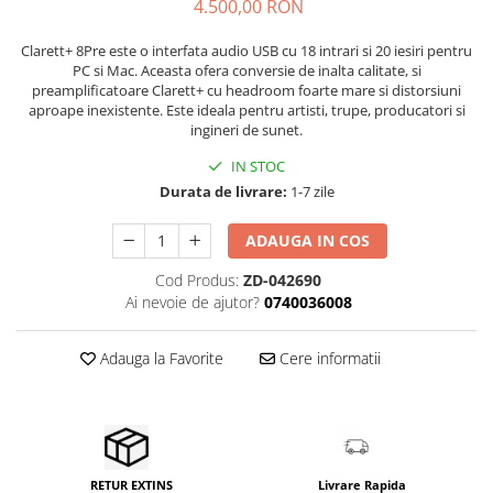
Stabilizatoare de tensiune UPS si
4.500,00 RON
Power Conditioner
Clarett+ 8Pre este o interfata audio USB cu 18 intrari si 20 iesiri pentru
Unelte Audio
PC si Mac. Aceasta ofera conversie de inalta calitate, si
Microfoane
preamplificatoare Clarett+ cu headroom foarte mare si distorsiuni
aproape inexistente. Este ideala pentru artisti, trupe, producatori si
Accesorii de microfoane
ingineri de sunet.
Capsule de microfon
IN STOC
Case-uri de microfoane
Durata de livrare:
1-7 zile
Microfoane de broadcast
Microfoane de instrumente
ADAUGA IN COS
Microfoane de masurare si
Cod Produs:
ZD-042690
calibrare
Ai nevoie de ajutor?
0740036008
Microfoane de studio
Microfoane de Suprafata
Adauga la Favorite
Cere informatii
Microfoane de voce si live
Microfoane lavaliera si headset
Microfoane podcast, USB, iOS /
Android
Microfoane pt Camere Video
Livrare Rapida
RETUR EXTINS