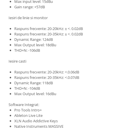
Instrumente si jucarii pentru copii
Max input level: 15dBu
Gain range: +57dB
Instrumente traditionale
Tobe
Iesiri de linie si monitor
DJ
Raspuns frecvente: 20-20kHz: ± <. 0.02dB
Accesorii DJ
Raspuns frecvente: 20-35kHz: ± <. 0.02dB
Accesorii Pick-up si Vinyl
Dynamic Range: 124dB
Max Output level: 18dBu
Case-uri DJ
THD+N: -106dB
CD Playere DJ
Console DJ
Iesire casti
Controllere MIDI - USB DAW
Raspuns frecvente: 20-20kHz: <.0.06dB
Genti pentru DJ
Raspuns frecvente: 20-35kHz: <.0.07dB
Dynamic Range: 118dB
Mixere DJ
THD+N: -104dB
Platane DJ
Max Output level: 16dBu
Samplere si controllere
Software Integrat:
Stative si pupitre DJ
Pro Tools Intro+
Cabluri si conectori
Ableton Live Lite
XLN Audio Addictive Keys
Cabluri adaptoare, cabluri Y
Native Instruments MASSIVE