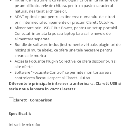
Intrari de instrument cu tehnologie JFET ce imita intrarile de
Microfoane de studio
pe amplificatoarele de chitara, pentru a pastra caracterul
Monitoare de studio
natural, nealterat al chitarelor.
Pop filtre
ADAT optical input pentru extinderea numarului de intrari
prin intermediul echipamentelor precum Clarett OctoPre.
Preamplificatoare
Alimentare prin USB-C Bus Power, pentru un setup portabil.
Protectii antifonice pentru urechi
Conectati interfata la pc sau laptop fara sa fie nevoie de
Rack studio
alimentare separata.
Bundle de software inclus (instrumente virtuale, plugin-uri de
Recordere de studio
mixing si multe altele), ce ofera uneltele necesare pentru
Recordere portabile
crearea de muzica
Acces la Focusrite Plug-in Collective, ce ofera discount-uri si
Sintetizatoare
alte oferte.
Standuri si stative de monitoare
Software "Focusrite Control" ce permite monitorizarea si
Subwoofere de studio
controlarea fiecarui aspect al Clarett-ului tau.
Diferentele principale intre seria anterioara: Clarett USB si
Tratament acustic
seria noua lansata in 2021: Clarett+:
Lumini si efecte
Accesorii pentru lumini
Bare Led
Specificatii:
Cabluri de Alimentare
Case-uri de lumini
Intrari de microfon