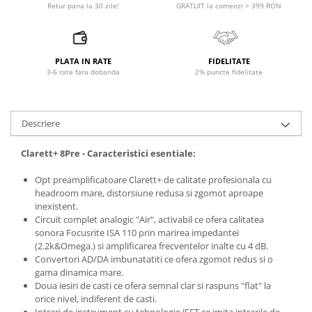
Microfoane pt instalatii si
GRATUIT la comenzi > 399 RON
Retur pana la 30 zile!
conferinta
Microfoane Ribbon
Microfoane stereo
PLATA IN RATE
FIDELITATE
3-6 rate fara dobanda
2% puncte fidelitate
Microfoane Suspendabile
Microfoane wireless si sisteme
Stative de microfon
Descriere
Studio si inregistrari
Accesorii de microfoane
Clarett+ 8Pre - Caracteristici esentiale:
Accesorii de rack
Opt preamplificatoare Clarett+ de calitate profesionala cu
Accesorii echipamente de studio
headroom mare, distorsiune redusa si zgomot aproape
Clape MIDI
inexistent.
Circuit complet analogic "Air", activabil ce ofera calitatea
Controllere MIDI - USB DAW
sonora Focusrite ISA 110 prin marirea impedantei
Controllere monitoare de studio
(2.2k&Omega.) si amplificarea frecventelor inalte cu 4 dB.
Convertoare AD/DA
Convertori AD/DA imbunatatiti ce ofera zgomot redus si o
gama dinamica mare.
Interfete audio
Doua iesiri de casti ce ofera semnal clar si raspuns "flat" la
Interfete MIDI si Cabluri Midi-USB
orice nivel, indiferent de casti.