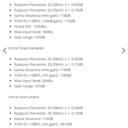
Comenzi si controllere
Raspuns frecvente: 20-20kHz: ± <. 0.03dB
Ecrane LED
Raspuns frecvente: 20-35kHz: ± <. 0.15dB
Efecte de lumini
Gama dinamica (min gain): 118dB
THD+N (-1dBFS, +20dB gain): -110dB
Lasere
Noise EIN: -129dBu
Masini de fum si ceata
Max input level: 18dBu
Gain range: +57dB
Mixere DMX
Moving Head-uri
Intrari linie (Variable)
Par Led si Pinspot
Raspuns frecvente: 20-20kHz: ± <. 0.05dB
Proiectoare
Raspuns frecvente: 20-35kHz: ± <. 0.15dB
Scene şi Ring-uri de Dans
Gama dinamica (min gain): 118dB
Stative si schela lumini
THD+N (-1dBFS, min gain): -100dB
Max input level: 26dBu
Instrumente Muzicale
Gain range: +57dB
Chitare si bass
Intrari instrument
Claviaturi
Instrumente cu arcus
Raspuns frecvente: 20-20kHz: ± <. 0.04dB
Instrumente de percutie
Raspuns frecvente: 20-35kHz: ± <. 0.15dB
Gama dinamica: 116dB
Instrumente de suflat
THD+N (-1dBFS, min gain): -96.5dB