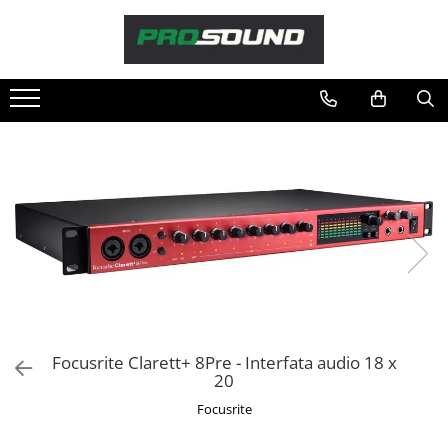
Magazin
Sonorizare / PA
Accesorii sonorizare, PA
Adaptoare phantom
Adresare publica 100V
Amplificatoare Audio
Boxe Audio
Ecrane de difuzie
Mixere audio
Monitorizare In-Ear
Pickup-uri, platane & accesorii
Focusrite Clarett+ 8Pre - Interfata audio 18 x
Playere si Recordere
20
Procesoare si efecte
Focusrite
Shockmount