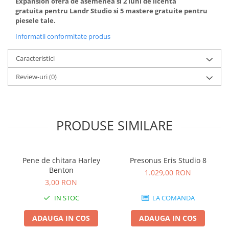
Expansion ofera de asemenea si 2 luni de licenta
Amplificatoare de casti
gratuita
pentru Landr Studio si 5 mastere gratuite pentru
piesele tale.
Cabluri Earpad si accesorii de casti
Casti broadcast si Casti cu Microfon
Informatii conformitate produs
Casti DJ
Caracteristici
Casti Hi-fi
Casti In ear pentru monitorizare
Review-uri
(0)
Casti Noise Cancelling
Casti Studio
Casti wireless / fara fir
PRODUSE SIMILARE
Idei de cadouri
Pene de chitara Harley
Presonus Eris Studio 8
Benton
1.029,00 RON
3,00 RON
IN STOC
LA COMANDA
ADAUGA IN COS
ADAUGA IN COS