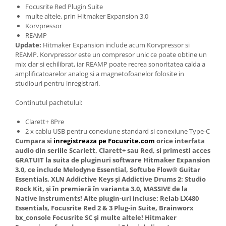
Cabluri audio
Focusrite Red Plugin Suite
Cabluri de boxe
multe altele, prin Hitmaker Expansion 3.0
Korvpressor
Cabluri de instrumente
REAMP
Cabluri de microfon
Update:
Hitmaker Expansion include acum Korvpressor si
Cabluri DMX
REAMP. Korvpressor este un compresor unic ce poate obtine un
mix clar si echilibrat, iar REAMP poate recrea sonoritatea calda a
Cabluri la metru
amplificatoarelor analog si a magnetofoanelor folosite in
Cabluri MIDI si audio digitale
studiouri pentru inregistrari.
Cabluri multicore
Continutul pachetului:
Conectori
Standuri stative si pupitre
Clarett+ 8Pre
2 x cablu USB pentru conexiune standard si conexiune Type-C
Accesorii stative
Cumpara si
inregistreaza pe Focusrite.com
orice interfata
Stative de mixer
audio din seriile Scarlett, Clarett+ sau Red, si primesti acces
GRATUIT la suita de pluginuri software Hitmaker Expansion
Stative de partituri
3.0, ce include Melodyne Essential, Softube Flow® Guitar
Case-uri, rack, huse si genti
Essentials, XLN Addictive Keys și Addictive Drums 2: Studio
Rock Kit, și în premieră în varianta 3.0, MASSIVE de la
Case-uri universale
Native Instruments! Alte plugin-uri incluse: Relab LX480
Pachete si bundle
Essentials, Focusrite Red 2 & 3 Plug-in Suite, Brainworx
bx_console Focusrite SC și multe altele!
Hitmaker
Casti Audio