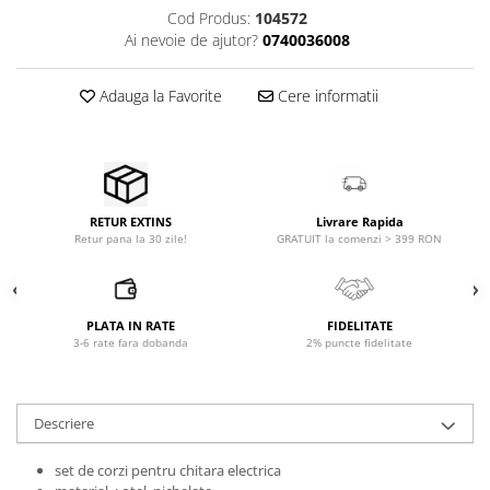
Microfoane pt instalatii si
Cod Produs:
104572
conferinta
Ai nevoie de ajutor?
0740036008
Microfoane Ribbon
Microfoane stereo
Adauga la Favorite
Cere informatii
Microfoane Suspendabile
Microfoane wireless si sisteme
Stative de microfon
Studio si inregistrari
Livrare Rapida
RETUR EXTINS
Accesorii de microfoane
GRATUIT la comenzi > 399 RON
Retur pana la 30 zile!
Accesorii de rack
Accesorii echipamente de studio
Clape MIDI
PLATA IN RATE
FIDELITATE
3-6 rate fara dobanda
2% puncte fidelitate
Controllere MIDI - USB DAW
Controllere monitoare de studio
Convertoare AD/DA
Descriere
Interfete audio
Interfete MIDI si Cabluri Midi-USB
set de corzi pentru chitara electrica