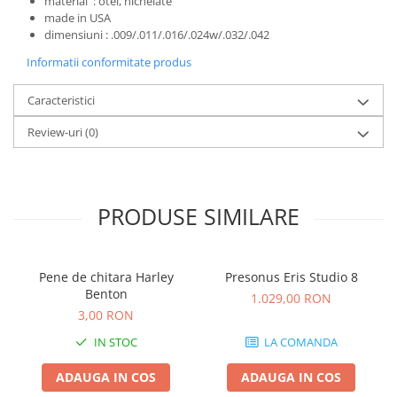
material : otel, nichelate
Microfoane de studio
made in USA
Monitoare de studio
dimensiuni : .009/.011/.016/.024w/.032/.042
Pop filtre
Informatii conformitate produs
Preamplificatoare
Protectii antifonice pentru urechi
Caracteristici
Rack studio
Review-uri
(0)
Recordere de studio
Recordere portabile
Sintetizatoare
Standuri si stative de monitoare
PRODUSE SIMILARE
Subwoofere de studio
Tratament acustic
Pene de chitara Harley
Presonus Eris Studio 8
Lumini si efecte
Benton
1.029,00 RON
Accesorii pentru lumini
3,00 RON
Bare Led
IN STOC
LA COMANDA
Cabluri de Alimentare
Case-uri de lumini
ADAUGA IN COS
ADAUGA IN COS