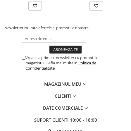
Comenzi si controllere
Ecrane LED
Efecte de lumini
Lasere
Newsletter
Nu rata ofertele si promotiile noastre
Masini de fum si ceata
Mixere DMX
Moving Head-uri
Par Led si Pinspot
Vreau sa primesc newsletter cu promotiile
Proiectoare
magazinului. Afla mai multe in
Politica de
Confidentialitate
Scene şi Ring-uri de Dans
Stative si schela lumini
MAGAZINUL MEU
Instrumente Muzicale
Chitare si bass
CLIENTI
Claviaturi
DATE COMERCIALE
Instrumente cu arcus
Instrumente de percutie
SUPORT CLIENTI
10:00 - 18:00
Instrumente de suflat