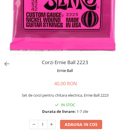
Stabilizatoare de tensiune UPS si
Power Conditioner
Unelte Audio
Microfoane
Accesorii de microfoane
Capsule de microfon
Case-uri de microfoane
Microfoane de broadcast
Microfoane de instrumente
Corzi Ernie Ball 2223
Microfoane de masurare si
Ernie Ball
calibrare
Microfoane de studio
40,00 RON
Microfoane de Suprafata
Set de corzi pentru chitara electrica, Ernie Ball 2223
Microfoane de voce si live
Microfoane lavaliera si headset
IN STOC
Durata de livrare:
1-7 zile
Microfoane podcast, USB, iOS /
Android
ADAUGA IN COS
Microfoane pt Camere Video