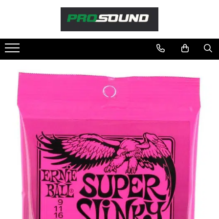
Magazin
Sonorizare / PA
Accesorii sonorizare, PA
Adaptoare phantom
Adresare publica 100V
Amplificatoare Audio
Boxe Audio
Ecrane de difuzie
Mixere audio
Monitorizare In-Ear
Pickup-uri, platane & accesorii
Playere si Recordere
Procesoare si efecte
Shockmount