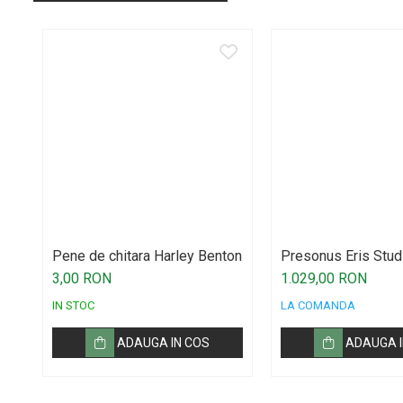
Standuri si stative de monitoare
Subwoofere de studio
Tratament acustic
Lumini si efecte
Accesorii pentru lumini
Bare Led
Cabluri de Alimentare
Case-uri de lumini
Comenzi si controllere
Ecrane LED
Pene de chitara Harley Benton
Presonus Eris Stud
3,00 RON
1.029,00 RON
Efecte de lumini
IN STOC
LA COMANDA
Lasere
Masini de fum si ceata
ADAUGA IN COS
ADAUGA I
Mixere DMX
Moving Head-uri