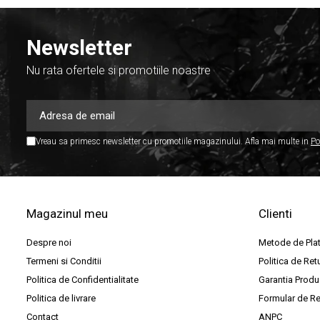
Par Led si Pinspot
Proiectoare
Newsletter
Scene şi Ring-uri de Dans
Nu rata ofertele si promotiile noastre
Stative si schela lumini
Instrumente Muzicale
Chitare si bass
Vreau sa primesc newsletter cu promotiile magazinului. Afla mai multe in
Po
Claviaturi
Instrumente cu arcus
Instrumente de percutie
Instrumente de suflat
Magazinul meu
Clienti
Instrumente si jucarii pentru copii
Despre noi
Metode de Pla
Instrumente traditionale
Termeni si Conditii
Politica de Ret
Tobe
Politica de Confidentialitate
Garantia Produ
Politica de livrare
Formular de Re
DJ
Contact
ANPC