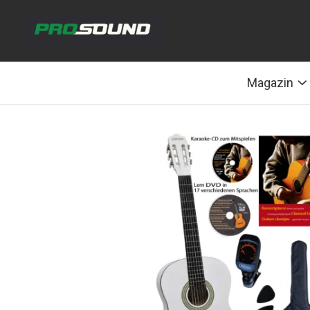
Magazin
Sonorizare / PA
Magazin
Accesorii sonorizare, PA
Adaptoare phantom
Adresare publica 100V
Amplificatoare Audio
Boxe Audio
Ecrane de difuzie
Mixere audio
Monitorizare In-Ear
Pickup-uri, platane & accesorii
Playere si Recordere