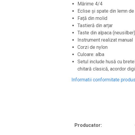
Microfoane lavaliera si headset
Mărime 4/4
Eclise și spate din lemn de 
Microfoane podcast, USB, iOS /
Față din molid
Android
Tastieră din arțar
Microfoane pt Camere Video
Taste din alpaca (neusilber
Microfoane pt instalatii si conferinta
Instrument realizat manual
Microfoane Ribbon
Corzi de nylon
Culoare: alba
Microfoane stereo
Setul include husă cu bretel
Microfoane Suspendabile
chitară clasică, acordor dig
Microfoane wireless si sisteme
Informatii conformitate produ
Stative de microfon
Studio si inregistrari
Accesorii de microfoane
Accesorii de rack
Accesorii echipamente de studio
Producator:
Clape MIDI