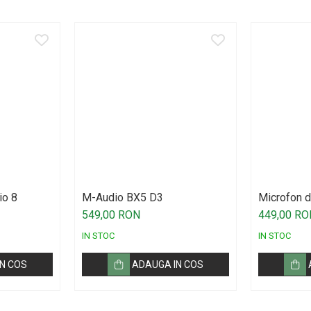
io 8
M-Audio BX5 D3
Microfon d
Technica 
549,00 RON
449,00 RO
IN STOC
IN STOC
N COS
ADAUGA IN COS