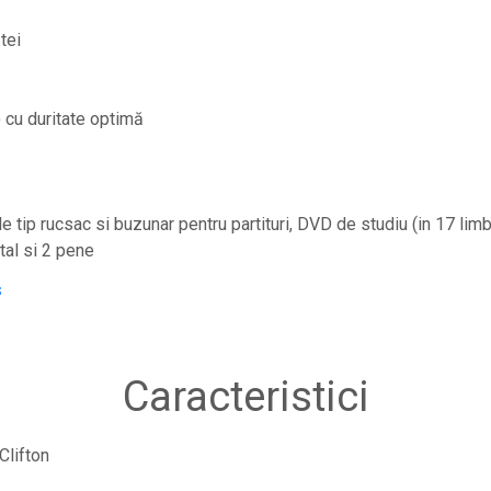
tei
) cu duritate optimă
e tip rucsac si buzunar pentru partituri, DVD de studiu (in 17 lim
ital si 2 pene
s
Caracteristici
Clifton