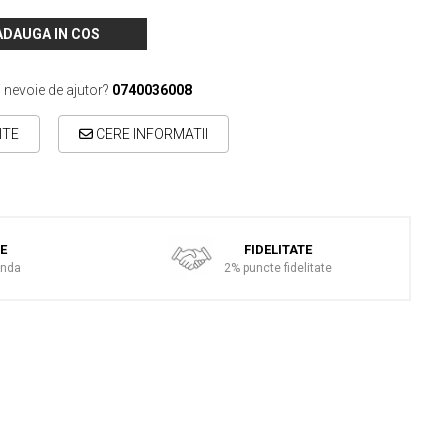
ADAUGA IN COS
i nevoie de ajutor?
0740036008
ITE
CERE INFORMATII
TE
FIDELITATE
anda
2% puncte fidelitate