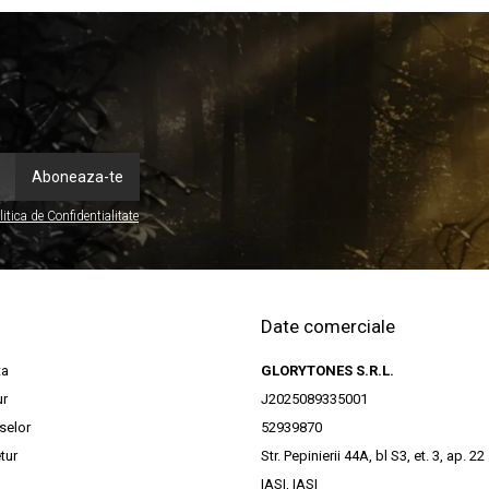
litica de Confidentialitate
Date comerciale
ta
GLORYTONES S.R.L.
ur
J2025089335001
selor
52939870
tur
Str. Pepinierii 44A, bl S3, et. 3, ap. 22
IASI, IASI