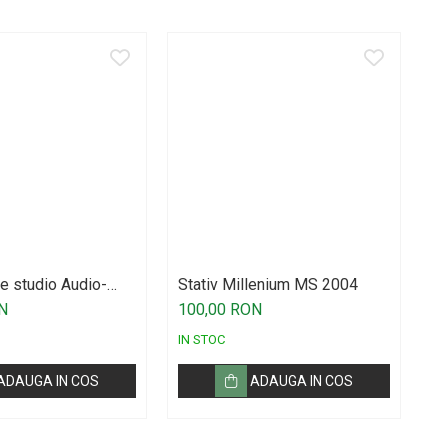
e studio Audio-
Stativ Millenium MS 2004
Co
AT2020
M
N
100,00 RON
5
IN STOC
IN
ADAUGA IN COS
ADAUGA IN COS