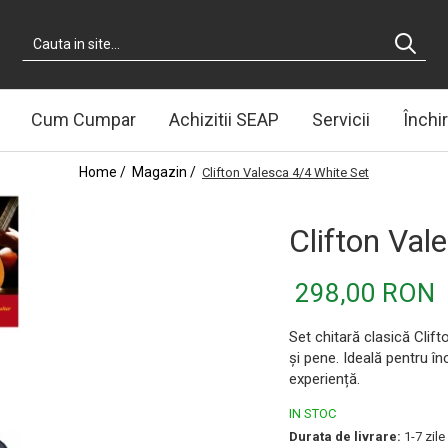
Cum Cumpar
Achizitii SEAP
Servicii
Închir
Home /
Magazin /
Clifton Valesca 4/4 White Set
Clifton Val
298,00 RON
Set chitară clasică Clif
și pene. Ideală pentru în
experiență.
IN STOC
Durata de livrare:
1-7 zile