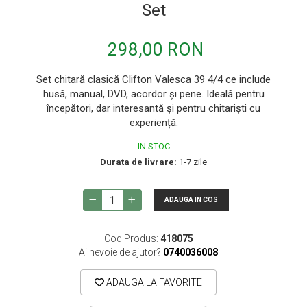
Procesoare si efecte
Set
Shockmount
Stabilizatoare de tensiune UPS si
298,00 RON
Power Conditioner
Unelte Audio
Set chitară clasică Clifton Valesca 39 4/4 ce include
husă, manual, DVD, acordor și pene. Ideală pentru
Microfoane
începători, dar interesantă și pentru chitariști cu
Accesorii de microfoane
experiență.
Capsule de microfon
IN STOC
Durata de livrare:
1-7 zile
Case-uri de microfoane
Microfoane de broadcast
ADAUGA IN COS
Microfoane de instrumente
Microfoane de masurare si calibrare
Cod Produs:
418075
Microfoane de studio
Ai nevoie de ajutor?
0740036008
Microfoane de Suprafata
ADAUGA LA FAVORITE
Microfoane de voce si live