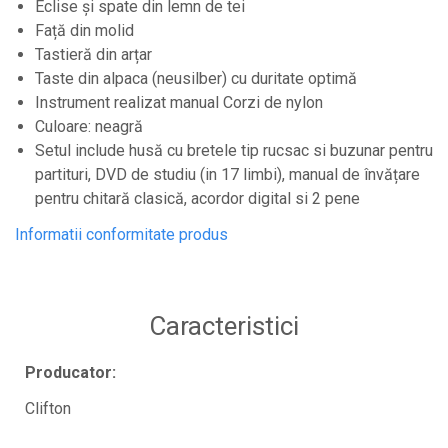
Eclise și spate din lemn de tei
Controllere MIDI - USB DAW
Față din molid
Controllere monitoare de studio
Tastieră din arțar
Convertoare AD/DA
Taste din alpaca (neusilber) cu duritate optimă
Instrument realizat manual Corzi de nylon
Interfete audio
Culoare: neagră
Interfete MIDI si Cabluri Midi-USB
Setul include husă cu bretele tip rucsac si buzunar pentru
Microfoane de studio
partituri, DVD de studiu (in 17 limbi), manual de învățare
pentru chitară clasică, acordor digital si 2 pene
Monitoare de studio
Pop filtre
Informatii conformitate produs
Preamplificatoare
Protectii antifonice pentru urechi
Caracteristici
Rack studio
Recordere de studio
Producator:
Recordere portabile
Clifton
Sintetizatoare