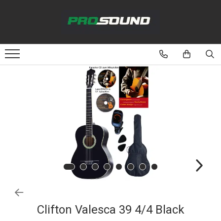
Magazin
Sonorizare / PA
Accesorii sonorizare, PA
Adaptoare phantom
Adresare publica 100V
Amplificatoare Audio
Boxe Audio
Ecrane de difuzie
Mixere audio
Monitorizare In-Ear
Pickup-uri, platane & accesorii
Playere si Recordere
Clifton Valesca 39 4/4 Black