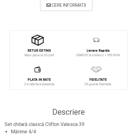
Microfoane lavaliera si headset
CERE INFORMATII
Microfoane podcast, USB, iOS /
Android
Microfoane pt Camere Video
Microfoane pt instalatii si conferinta
Microfoane Ribbon
Livrare Rapida
RETUR EXTINS
GRATUIT la comenzi > 399 RON
Microfoane stereo
Retur pana la 30 zile!
Microfoane Suspendabile
Microfoane wireless si sisteme
PLATA IN RATE
FIDELITATE
Stative de microfon
3-6 rate fara dobanda
2% puncte fidelitate
Studio si inregistrari
Accesorii de microfoane
Descriere
Accesorii de rack
Accesorii echipamente de studio
Set chitară clasică Clifton Valesca 39
Mărime 4/4
Clape MIDI