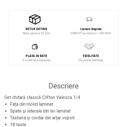
Studio si inregistrari
Accesorii de microfoane
Accesorii de rack
Livrare Rapida
RETUR EXTINS
GRATUIT la comenzi > 399 RON
Retur pana la 30 zile!
Accesorii echipamente de studio
Clape MIDI
Controllere MIDI - USB DAW
PLATA IN RATE
FIDELITATE
Controllere monitoare de studio
3-6 rate fara dobanda
2% puncte fidelitate
Convertoare AD/DA
Interfete audio
Descriere
Interfete MIDI si Cabluri Midi-USB
Microfoane de studio
Set chitară clasică Clifton Valesca 1/4
Fața din molid laminat
Monitoare de studio
Spate și laterale din tei laminat
Pop filtre
Tastiera și cordar din arțar vopsit
Preamplificatoare
18 taste