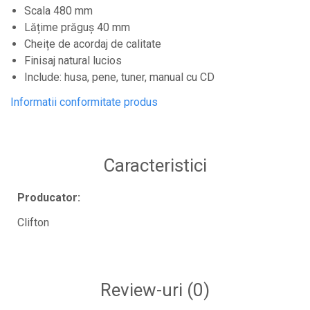
Protectii antifonice pentru urechi
Scala 480 mm
Lățime prăguș 40 mm
Rack studio
Cheițe de acordaj de calitate
Recordere de studio
Finisaj natural lucios
Recordere portabile
Include: husa, pene, tuner, manual cu CD
Sintetizatoare
Informatii conformitate produs
Standuri si stative de monitoare
Subwoofere de studio
Tratament acustic
Caracteristici
Lumini si efecte
Producator:
Accesorii pentru lumini
Clifton
Bare Led
Cabluri de Alimentare
Case-uri de lumini
Review-uri
(0)
Comenzi si controllere