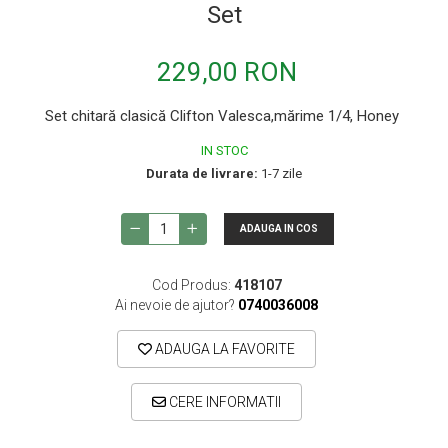
Set
Microfoane de instrumente
Microfoane de masurare si calibrare
229,00 RON
Microfoane de studio
Microfoane de Suprafata
Set chitară clasică Clifton Valesca,mărime 1/4, Honey
Microfoane de voce si live
IN STOC
Durata de livrare:
1-7 zile
Microfoane lavaliera si headset
Microfoane podcast, USB, iOS /
Android
ADAUGA IN COS
Microfoane pt Camere Video
Cod Produs:
418107
Microfoane pt instalatii si conferinta
Ai nevoie de ajutor?
0740036008
Microfoane Ribbon
ADAUGA LA FAVORITE
Microfoane stereo
Microfoane Suspendabile
CERE INFORMATII
Microfoane wireless si sisteme
Stative de microfon