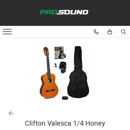
Magazin
Sonorizare / PA
Playere si Recordere
Procesoare si efecte
Shockmount
Stabilizatoare de tensiune UPS si
Power Conditioner
Unelte Audio
Microfoane
Accesorii de microfoane
Capsule de microfon
Case-uri de microfoane
Clifton Valesca 1/4 Honey
Microfoane de broadcast