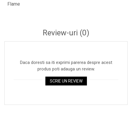
Ecrane LED
Flame
Efecte de lumini
Lasere
Masini de fum si ceata
Review-uri
(0)
Mixere DMX
Moving Head-uri
Par Led si Pinspot
Daca doresti sa iti exprimi parerea despre acest
Proiectoare
produs poti adauga un review.
Scene şi Ring-uri de Dans
SCRIE UN REVIEW
Stative si schela lumini
Instrumente Muzicale
Chitare si bass
Claviaturi
Instrumente cu arcus
Instrumente de percutie