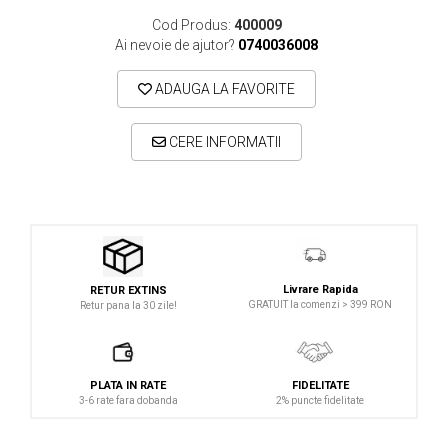
Cod Produs:
400009
Studio si inregistrari
Ai nevoie de ajutor?
0740036008
Accesorii de microfoane
ADAUGA LA FAVORITE
Accesorii de rack
Accesorii echipamente de studio
CERE INFORMATII
Clape MIDI
Controllere MIDI - USB DAW
Controllere monitoare de studio
Convertoare AD/DA
Interfete audio
Livrare Rapida
RETUR EXTINS
Interfete MIDI si Cabluri Midi-USB
GRATUIT la comenzi > 399 RON
Retur pana la 30 zile!
Microfoane de studio
Monitoare de studio
PLATA IN RATE
FIDELITATE
Pop filtre
3-6 rate fara dobanda
2% puncte fidelitate
Preamplificatoare