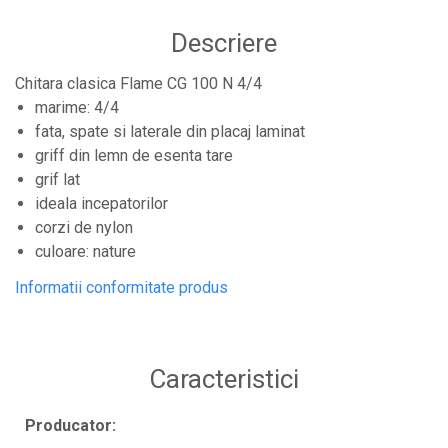
Protectii antifonice pentru urechi
Descriere
Rack studio
Recordere de studio
Chitara clasica Flame CG 100 N 4/4
marime: 4/4
Recordere portabile
fata, spate si laterale din placaj laminat
Sintetizatoare
griff din lemn de esenta tare
Standuri si stative de monitoare
grif lat
Subwoofere de studio
ideala incepatorilor
corzi de nylon
Tratament acustic
culoare: nature
Lumini si efecte
Informatii conformitate produs
Accesorii pentru lumini
Bare Led
Cabluri de Alimentare
Caracteristici
Case-uri de lumini
Comenzi si controllere
Producator: