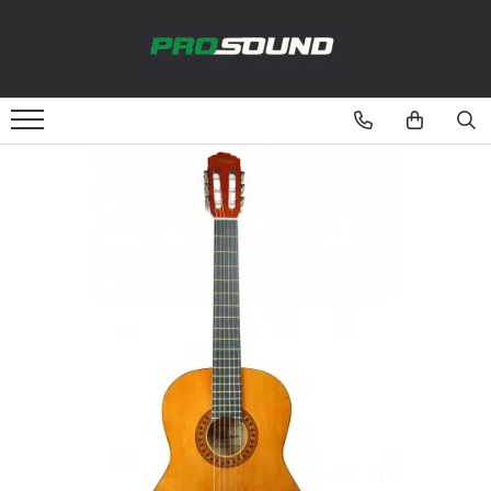
Magazin
Sonorizare / PA
Playere si Recordere
Procesoare si efecte
Shockmount
Stabilizatoare de tensiune UPS si
Power Conditioner
Unelte Audio
Microfoane
Accesorii de microfoane
Capsule de microfon
Case-uri de microfoane
Microfoane de broadcast