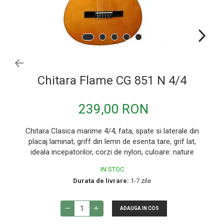
Microfoane de instrumente
Microfoane de masurare si calibrare
Microfoane de studio
Microfoane de Suprafata
Microfoane de voce si live
Chitara Flame CG 851 N 4/4
Microfoane lavaliera si headset
Microfoane podcast, USB, iOS /
239,00 RON
Android
Microfoane pt Camere Video
Chitara Clasica marime 4/4, fata, spate si laterale din
placaj laminat, griff din lemn de esenta tare, grif lat,
Microfoane pt instalatii si conferinta
ideala incepatorilor, corzi de nylon, culoare: nature
Microfoane Ribbon
IN STOC
Microfoane stereo
Durata de livrare:
1-7 zile
Microfoane Suspendabile
Microfoane wireless si sisteme
ADAUGA IN COS
Stative de microfon