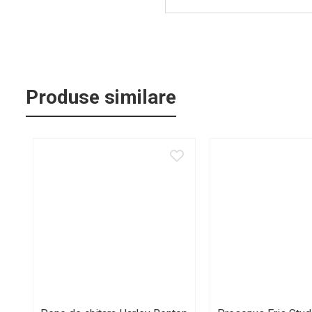
Standuri si stative de monitoare
Subwoofere de studio
Tratament acustic
Lumini si efecte
Accesorii pentru lumini
Produse similare
Bare Led
Cabluri de Alimentare
Case-uri de lumini
Comenzi si controllere
Ecrane LED
Efecte de lumini
Lasere
Masini de fum si ceata
Mixere DMX
Moving Head-uri