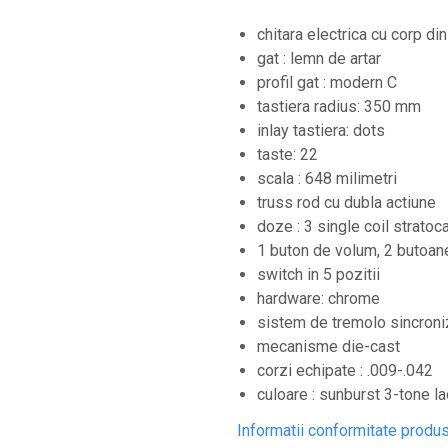
Microfoane lavaliera si headset
chitara electrica cu corp di
Microfoane podcast, USB, iOS /
gat : lemn de artar
Android
profil gat : modern C
Microfoane pt Camere Video
tastiera radius: 350 mm
Microfoane pt instalatii si conferinta
inlay tastiera: dots
Microfoane Ribbon
taste: 22
scala : 648 milimetri
Microfoane stereo
truss rod cu dubla actiune
Microfoane Suspendabile
doze : 3 single coil stratoc
Microfoane wireless si sisteme
1 buton de volum, 2 butoan
switch in 5 pozitii
Stative de microfon
hardware: chrome
Studio si inregistrari
sistem de tremolo sincroni
Accesorii de microfoane
mecanisme die-cast
corzi echipate : .009-.042
Accesorii de rack
culoare : sunburst 3-tone la
Accesorii echipamente de studio
Informatii conformitate produ
Clape MIDI