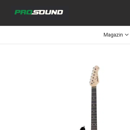
Magazin
Sonorizare / PA
Magazin
Accesorii sonorizare, PA
Adaptoare phantom
Adresare publica 100V
Amplificatoare Audio
Boxe Audio
Ecrane de difuzie
Mixere audio
Monitorizare In-Ear
Pickup-uri, platane & accesorii
Playere si Recordere