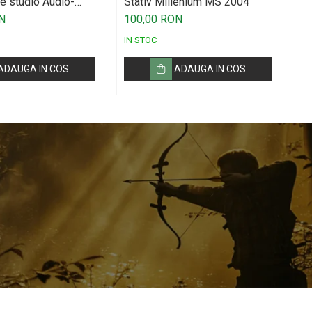
e studio Audio-
Stativ Millenium MS 2004
Co
AT2020
M
N
100,00 RON
5
IN STOC
IN
ADAUGA IN COS
ADAUGA IN COS