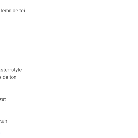
n lemn de tei
aster-style
e de ton
zat
cuit
s