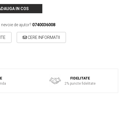
ADAUGA IN COS
i nevoie de ajutor?
0740036008
ITE
CERE INFORMATII
TE
FIDELITATE
anda
2% puncte fidelitate