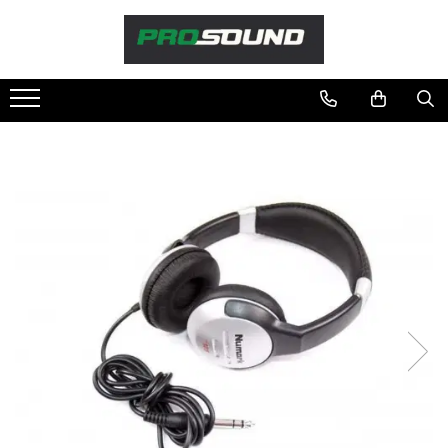
Magazin
Sonorizare / PA
Accesorii sonorizare, PA
Adaptoare phantom
Adresare publica 100V
Amplificatoare Audio
Boxe Audio
Ecrane de difuzie
Mixere audio
Monitorizare In-Ear
Pickup-uri, platane & accesorii
Playere si Recordere
Procesoare si efecte
Shockmount