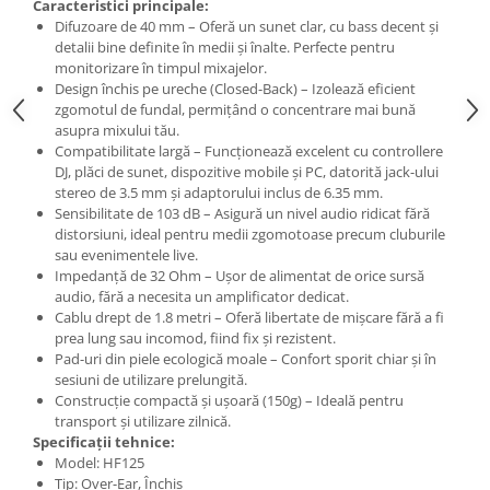
Microfoane de studio
Caracteristici principale:
Difuzoare de 40 mm – Oferă un sunet clar, cu bass decent și
Monitoare de studio
detalii bine definite în medii și înalte. Perfecte pentru
Pop filtre
monitorizare în timpul mixajelor.
Preamplificatoare
Design închis pe ureche (Closed-Back) – Izolează eficient
zgomotul de fundal, permițând o concentrare mai bună
Protectii antifonice pentru urechi
asupra mixului tău.
Rack studio
Compatibilitate largă – Funcționează excelent cu controllere
DJ, plăci de sunet, dispozitive mobile și PC, datorită jack-ului
Recordere de studio
stereo de 3.5 mm și adaptorului inclus de 6.35 mm.
Recordere portabile
Sensibilitate de 103 dB – Asigură un nivel audio ridicat fără
Sintetizatoare
distorsiuni, ideal pentru medii zgomotoase precum cluburile
sau evenimentele live.
Standuri si stative de monitoare
Impedanță de 32 Ohm – Ușor de alimentat de orice sursă
Subwoofere de studio
audio, fără a necesita un amplificator dedicat.
Tratament acustic
Cablu drept de 1.8 metri – Oferă libertate de mișcare fără a fi
prea lung sau incomod, fiind fix și rezistent.
Lumini si efecte
Pad-uri din piele ecologică moale – Confort sporit chiar și în
Accesorii pentru lumini
sesiuni de utilizare prelungită.
Construcție compactă și ușoară (150g) – Ideală pentru
Bare Led
transport și utilizare zilnică.
Cabluri de Alimentare
Specificații tehnice:
Model: HF125
Case-uri de lumini
Tip: Over-Ear, Închis