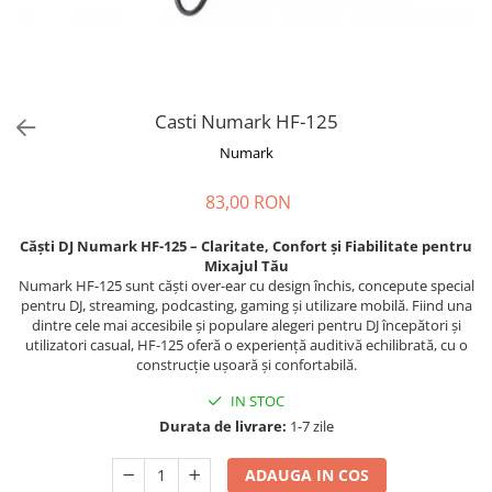
Stabilizatoare de tensiune UPS si
Power Conditioner
Unelte Audio
Microfoane
Accesorii de microfoane
Casti Numark HF-125
Capsule de microfon
Numark
Case-uri de microfoane
83,00 RON
Microfoane de broadcast
Microfoane de instrumente
Căști DJ Numark HF-125 – Claritate, Confort și Fiabilitate pentru
Microfoane de masurare si
Mixajul Tău
calibrare
Numark HF-125 sunt căști over-ear cu design închis, concepute special
pentru DJ, streaming, podcasting, gaming și utilizare mobilă. Fiind una
Microfoane de studio
dintre cele mai accesibile și populare alegeri pentru DJ începători și
Microfoane de Suprafata
utilizatori casual, HF-125 oferă o experiență auditivă echilibrată, cu o
construcție ușoară și confortabilă.
Microfoane de voce si live
Microfoane lavaliera si headset
IN STOC
Microfoane podcast, USB, iOS /
Durata de livrare:
1-7 zile
Android
Microfoane pt Camere Video
ADAUGA IN COS