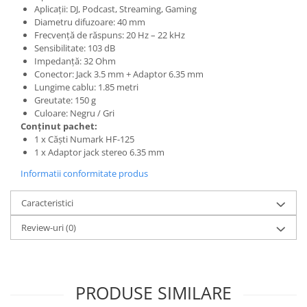
Comenzi si controllere
Aplicații: DJ, Podcast, Streaming, Gaming
Ecrane LED
Diametru difuzoare: 40 mm
Frecvență de răspuns: 20 Hz – 22 kHz
Efecte de lumini
Sensibilitate: 103 dB
Lasere
Impedanță: 32 Ohm
Masini de fum si ceata
Conector: Jack 3.5 mm + Adaptor 6.35 mm
Lungime cablu: 1.85 metri
Mixere DMX
Greutate: 150 g
Moving Head-uri
Culoare: Negru / Gri
Par Led si Pinspot
Conținut pachet:
1 x Căști Numark HF-125
Proiectoare
1 x Adaptor jack stereo 6.35 mm
Scene şi Ring-uri de Dans
Informatii conformitate produs
Stative si schela lumini
Instrumente Muzicale
Caracteristici
Chitare si bass
Review-uri
(0)
Claviaturi
Instrumente cu arcus
Instrumente de percutie
PRODUSE SIMILARE
Instrumente de suflat