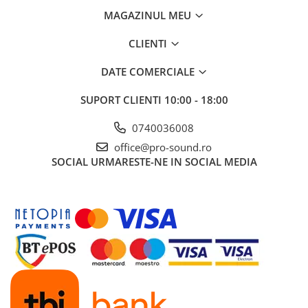
Cabluri audio
MAGAZINUL MEU
Cabluri de boxe
Cabluri de instrumente
CLIENTI
Cabluri de microfon
DATE COMERCIALE
Cabluri DMX
Cabluri la metru
SUPORT CLIENTI
10:00 - 18:00
Cabluri MIDI si audio digitale
0740036008
Cabluri multicore
Conectori
office@pro-sound.ro
SOCIAL
URMARESTE-NE IN SOCIAL MEDIA
Standuri stative si pupitre
Accesorii stative
Stative de mixer
Stative de partituri
Case-uri, rack, huse si genti
Case-uri universale
Pachete si bundle
Casti Audio