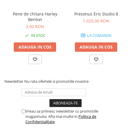
Instrumente si jucarii pentru copii
Instrumente traditionale
Pene de chitara Harley
Presonus Eris Studio 8
Tobe
Benton
1.029,00 RON
DJ
3,00 RON
Accesorii DJ
IN STOC
LA COMANDA
Accesorii Pick-up si Vinyl
ADAUGA IN COS
ADAUGA IN COS
Case-uri DJ
CD Playere DJ
Console DJ
Controllere MIDI - USB DAW
Genti pentru DJ
Newsletter
Nu rata ofertele si promotiile noastre
Mixere DJ
Platane DJ
Samplere si controllere
Stative si pupitre DJ
Vreau sa primesc newsletter cu promotiile
Cabluri si conectori
magazinului. Afla mai multe in
Politica de
Confidentialitate
Cabluri adaptoare, cabluri Y