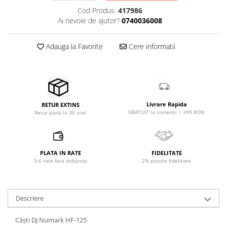
Microfoane pt instalatii si
Cod Produs:
417986
conferinta
Ai nevoie de ajutor?
0740036008
Microfoane Ribbon
Microfoane stereo
Adauga la Favorite
Cere informatii
Microfoane Suspendabile
Microfoane wireless si sisteme
Stative de microfon
Studio si inregistrari
Livrare Rapida
RETUR EXTINS
Accesorii de microfoane
GRATUIT la comenzi > 399 RON
Retur pana la 30 zile!
Accesorii de rack
Accesorii echipamente de studio
Clape MIDI
PLATA IN RATE
FIDELITATE
3-6 rate fara dobanda
2% puncte fidelitate
Controllere MIDI - USB DAW
Controllere monitoare de studio
Convertoare AD/DA
Descriere
Interfete audio
Interfete MIDI si Cabluri Midi-USB
Căști DJ Numark HF-125