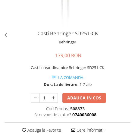
Stabilizatoare de tensiune UPS si
Power Conditioner
Unelte Audio
Microfoane
Accesorii de microfoane
Casti Behringer SD251-CK
Capsule de microfon
Behringer
Case-uri de microfoane
179,00 RON
Microfoane de broadcast
Microfoane de instrumente
Casti in-ear dinamice Behringer SD251-CK
Microfoane de masurare si
calibrare
LA COMANDA
Durata de livrare:
1-7 zile
Microfoane de studio
Microfoane de Suprafata
ADAUGA IN COS
Microfoane de voce si live
Microfoane lavaliera si headset
Cod Produs:
508873
Ai nevoie de ajutor?
0740036008
Microfoane podcast, USB, iOS /
Android
Adauga la Favorite
Cere informatii
Microfoane pt Camere Video