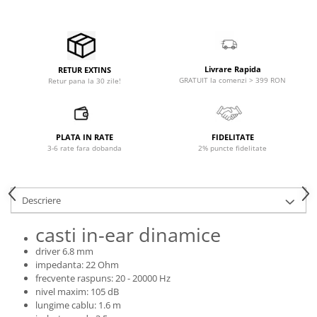
Microfoane pt instalatii si
conferinta
Microfoane Ribbon
Microfoane stereo
Livrare Rapida
RETUR EXTINS
Microfoane Suspendabile
GRATUIT la comenzi > 399 RON
Retur pana la 30 zile!
Microfoane wireless si sisteme
Stative de microfon
Studio si inregistrari
PLATA IN RATE
FIDELITATE
3-6 rate fara dobanda
2% puncte fidelitate
Accesorii de microfoane
Accesorii de rack
Accesorii echipamente de studio
Descriere
Clape MIDI
Controllere MIDI - USB DAW
casti in-ear dinamice
Controllere monitoare de studio
driver 6.8 mm
Convertoare AD/DA
impedanta: 22 Ohm
frecvente raspuns: 20 - 20000 Hz
Interfete audio
nivel maxim: 105 dB
Interfete MIDI si Cabluri Midi-USB
lungime cablu: 1.6 m