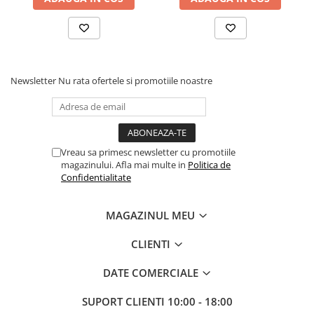
Comenzi si controllere
Ecrane LED
Efecte de lumini
Lasere
Masini de fum si ceata
Newsletter
Nu rata ofertele si promotiile noastre
Mixere DMX
Moving Head-uri
Par Led si Pinspot
Proiectoare
Vreau sa primesc newsletter cu promotiile
magazinului. Afla mai multe in
Politica de
Scene şi Ring-uri de Dans
Confidentialitate
Stative si schela lumini
Instrumente Muzicale
MAGAZINUL MEU
Chitare si bass
Claviaturi
CLIENTI
Instrumente cu arcus
DATE COMERCIALE
Instrumente de percutie
Instrumente de suflat
SUPORT CLIENTI
10:00 - 18:00