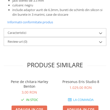
jack stereo de 3.5 mm
Microfoane de studio
culoare: negru
Monitoare de studio
include adaptor aurit de 6.3mm, bureti de schimb din silicon si
Pop filtre
din burete in 3 marimi, case de stocare
Preamplificatoare
Informatii conformitate produs
Protectii antifonice pentru urechi
Rack studio
Caracteristici
Recordere de studio
Review-uri
(0)
Recordere portabile
Sintetizatoare
Standuri si stative de monitoare
PRODUSE SIMILARE
Subwoofere de studio
Tratament acustic
Lumini si efecte
Pene de chitara Harley
Presonus Eris Studio 8
Accesorii pentru lumini
Benton
1.029,00 RON
Bare Led
3,00 RON
Cabluri de Alimentare
IN STOC
LA COMANDA
Case-uri de lumini
ADAUGA IN COS
ADAUGA IN COS