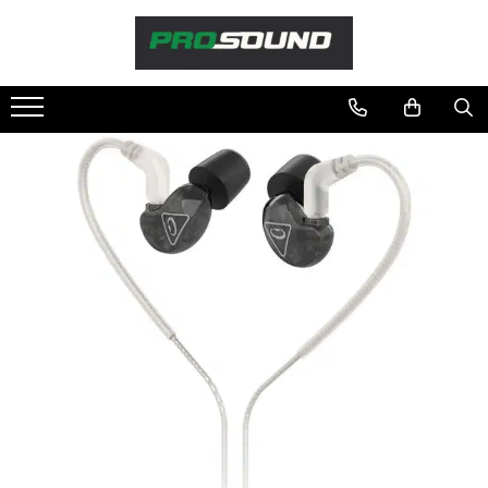
Magazin
Sonorizare / PA
Accesorii sonorizare, PA
Adaptoare phantom
Adresare publica 100V
Amplificatoare Audio
Boxe Audio
Ecrane de difuzie
Mixere audio
Monitorizare In-Ear
Pickup-uri, platane & accesorii
Playere si Recordere
Procesoare si efecte
Shockmount