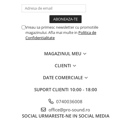
Comenzi si controllere
Ecrane LED
Efecte de lumini
Lasere
Vreau sa primesc newsletter cu promotiile
Masini de fum si ceata
magazinului. Afla mai multe in
Politica de
Confidentialitate
Mixere DMX
Moving Head-uri
MAGAZINUL MEU
Par Led si Pinspot
Proiectoare
CLIENTI
Scene şi Ring-uri de Dans
Stative si schela lumini
DATE COMERCIALE
Instrumente Muzicale
SUPORT CLIENTI
10:00 - 18:00
Chitare si bass
Claviaturi
0740036008
Instrumente cu arcus
office@pro-sound.ro
SOCIAL
URMARESTE-NE IN SOCIAL MEDIA
Instrumente de percutie
Instrumente de suflat