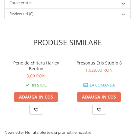
Microfoane de studio
Caracteristici
Monitoare de studio
Review-uri
(0)
Pop filtre
Preamplificatoare
Protectii antifonice pentru urechi
PRODUSE SIMILARE
Rack studio
Recordere de studio
Recordere portabile
Pene de chitara Harley
Presonus Eris Studio 8
Sintetizatoare
Benton
1.029,00 RON
Standuri si stative de monitoare
3,00 RON
Subwoofere de studio
IN STOC
LA COMANDA
Tratament acustic
Lumini si efecte
ADAUGA IN COS
ADAUGA IN COS
Accesorii pentru lumini
Bare Led
Cabluri de Alimentare
Case-uri de lumini
Newsletter
Nu rata ofertele si promotiile noastre