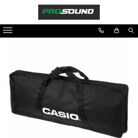
Magazin
Sonorizare / PA
Accesorii sonorizare, PA
Adaptoare phantom
Adresare publica 100V
Amplificatoare Audio
Boxe Audio
Ecrane de difuzie
Mixere audio
Monitorizare In-Ear
Pickup-uri, platane & accesorii
Playere si Recordere
Procesoare si efecte
Shockmount