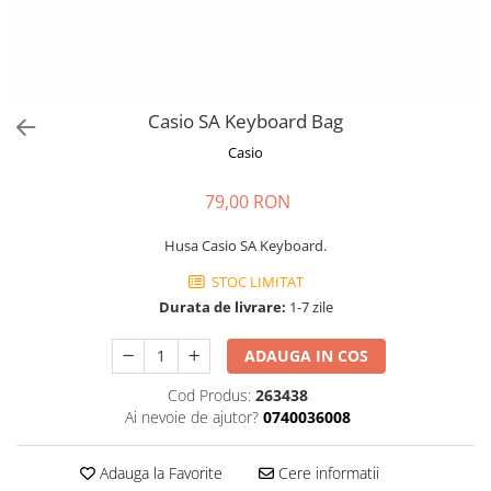
Stabilizatoare de tensiune UPS si
Power Conditioner
Unelte Audio
Microfoane
Accesorii de microfoane
Casio SA Keyboard Bag
Capsule de microfon
Casio
Case-uri de microfoane
79,00 RON
Microfoane de broadcast
Microfoane de instrumente
Husa Casio SA Keyboard.
Microfoane de masurare si
calibrare
STOC LIMITAT
Durata de livrare:
1-7 zile
Microfoane de studio
Microfoane de Suprafata
ADAUGA IN COS
Microfoane de voce si live
Microfoane lavaliera si headset
Cod Produs:
263438
Ai nevoie de ajutor?
0740036008
Microfoane podcast, USB, iOS /
Android
Adauga la Favorite
Cere informatii
Microfoane pt Camere Video