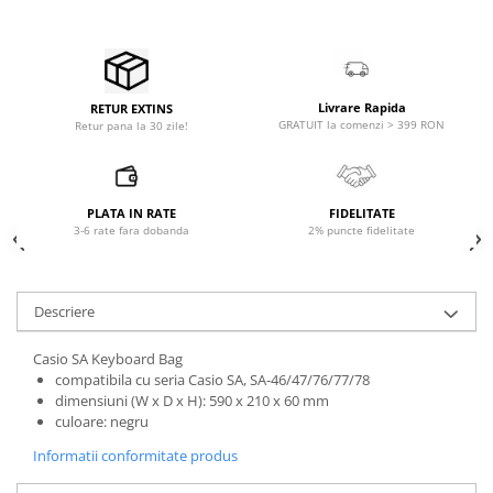
Microfoane pt instalatii si
conferinta
Microfoane Ribbon
Microfoane stereo
Livrare Rapida
RETUR EXTINS
Microfoane Suspendabile
GRATUIT la comenzi > 399 RON
Retur pana la 30 zile!
Microfoane wireless si sisteme
Stative de microfon
Studio si inregistrari
PLATA IN RATE
FIDELITATE
3-6 rate fara dobanda
2% puncte fidelitate
Accesorii de microfoane
Accesorii de rack
Accesorii echipamente de studio
Descriere
Clape MIDI
Controllere MIDI - USB DAW
Casio SA Keyboard Bag
compatibila cu seria Casio SA, SA-46/47/76/77/78
Controllere monitoare de studio
dimensiuni (W x D x H): 590 x 210 x 60 mm
Convertoare AD/DA
culoare: negru
Interfete audio
Informatii conformitate produs
Interfete MIDI si Cabluri Midi-USB