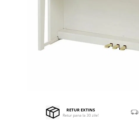
Stabilizatoare de tensiune UPS si
Power Conditioner
Unelte Audio
Microfoane
Accesorii de microfoane
Capsule de microfon
Case-uri de microfoane
Microfoane de broadcast
Microfoane de instrumente
Microfoane de masurare si
calibrare
Microfoane de studio
Microfoane de Suprafata
Distribuie
pe
Microfoane de voce si live
Facebook
RETUR EXTINS
Microfoane lavaliera si headset
Retur pana la 30 zile!
Microfoane podcast, USB, iOS /
Android
Microfoane pt Camere Video