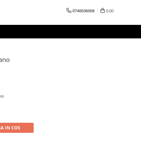
0740036008
0,00
iano
ano
A IN COS