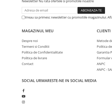
Comenzi si controllere
Newsletter
Nu rata ofertele si promotiile noastre
Ecrane LED
Efecte de lumini
Vreau sa primesc newsletter cu promotiile magazinului. Af
Lasere
Masini de fum si ceata
MAGAZINUL MEU
CLIENTI
Mixere DMX
Moving Head-uri
Despre noi
Metode de
Par Led si Pinspot
Termeni si Conditii
Politica d
Politica de Confidentialitate
Garantia 
Proiectoare
Politica de livrare
Formular 
Scene şi Ring-uri de Dans
Contact
ANPC
Stative si schela lumini
ANPC - SA
Instrumente Muzicale
Chitare si bass
SOCIAL
URMARESTE-NE IN SOCIAL MEDIA
Claviaturi
Instrumente cu arcus
Instrumente de percutie
Instrumente de suflat