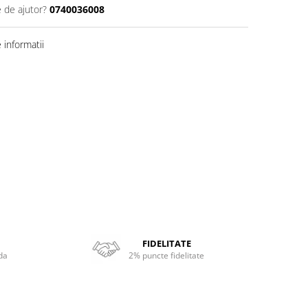
e de ajutor?
0740036008
informatii
FIDELITATE
da
2% puncte fidelitate