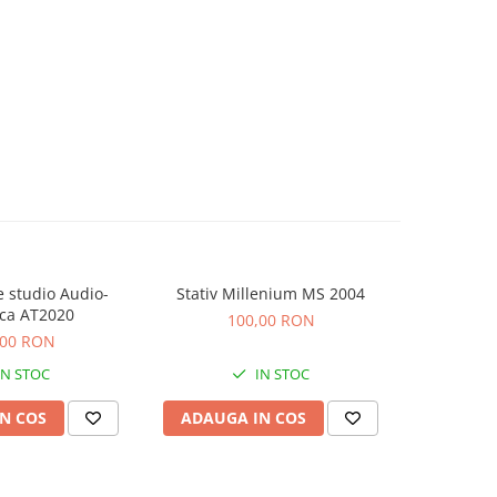
 studio Audio-
Stativ Millenium MS 2004
Consola Nu
ca AT2020
100,00 RON
5
,00 RON
IN STOC
IN STOC
N COS
ADAUGA IN COS
ADAUG