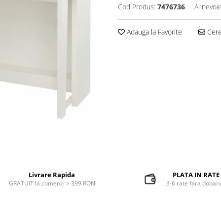
Cod Produs:
7476736
Ai nevoi
Adauga la Favorite
Cere 
Livrare Rapida
PLATA IN RATE
GRATUIT la comenzi > 399 RON
3-6 rate fara doban