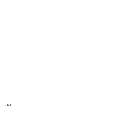
in
r capac