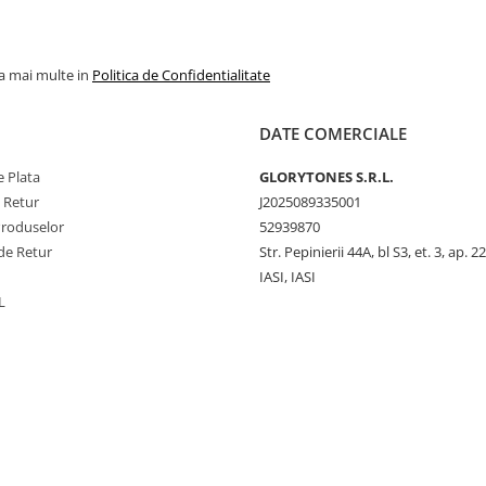
la mai multe in
Politica de Confidentialitate
DATE COMERCIALE
 Plata
GLORYTONES S.R.L.
e Retur
J2025089335001
Produselor
52939870
de Retur
Str. Pepinierii 44A, bl S3, et. 3, ap. 22
IASI, IASI
L