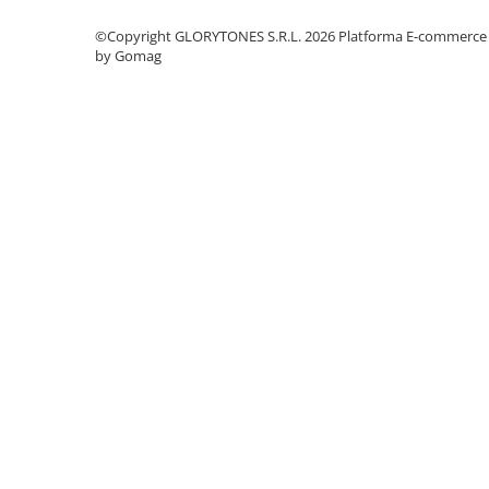
Instrumente si jucarii pentru copii
Instrumente traditionale
©Copyright GLORYTONES S.R.L. 2026
Platforma E-commerce
by Gomag
Tobe
DJ
Accesorii DJ
Accesorii Pick-up si Vinyl
Case-uri DJ
CD Playere DJ
Console DJ
Controllere MIDI - USB DAW
Genti pentru DJ
Mixere DJ
Platane DJ
Samplere si controllere
Stative si pupitre DJ
Cabluri si conectori
Cabluri adaptoare, cabluri Y