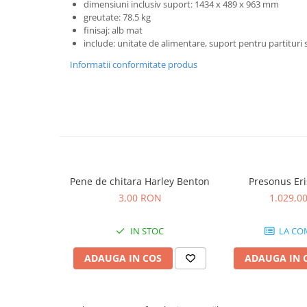
Microfoane de studio
dimensiuni inclusiv suport: 1434 x 489 x 963 mm
greutate: 78.5 kg
Monitoare de studio
finisaj: alb mat
Pop filtre
include: unitate de alimentare, suport pentru partituri s
Preamplificatoare
Informatii conformitate produs
Protectii antifonice pentru urechi
Rack studio
Recordere de studio
Recordere portabile
Sintetizatoare
Standuri si stative de monitoare
Subwoofere de studio
Pene de chitara Harley Benton
Presonus Eri
3,00 RON
1.029,0
Tratament acustic
Lumini si efecte
IN STOC
LA CO
Accesorii pentru lumini
Bare Led
ADAUGA IN COS
ADAUGA IN 
Cabluri de Alimentare
Case-uri de lumini