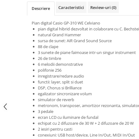
Microfoane pt instalatii si
Caracteristici
Review-uri
(0)
Descriere
conferinta
Microfoane Ribbon
Pian digital Casio GP-310 WE Celviano
Microfoane stereo
pian digital hibrid dezvoltat in colaborare cu C. Bechste
Microfoane Suspendabile
natural Grand Hammer
sursa de sunet: AiR Grand Sound Source
Microfoane wireless si sisteme
88 de clape
Stative de microfon
3 sunete de piane faimoase intr-un singur instrument
Studio si inregistrari
26 de timbre
6 melodii demonstrative
Accesorii de microfoane
polifonie 256
Accesorii de rack
inregistrare/redare audio
functii: layer, split si duet
Accesorii echipamente de studio
DSP, Chorus si Brilliance
Clape MIDI
egalizator sincronizare volum
Controllere MIDI - USB DAW
simulator de reverb
metronom, transposer, amortizor rezonanta, simulato
Controllere monitoare de studio
3 pedale
Convertoare AD/DA
ecran LCD cu iluminare de fundal
echipat cu 2 difuzoare de 30 W + 2 difuzoare de 20 W
Interfete audio
2 iesiri pentru casti
Interfete MIDI si Cabluri Midi-USB
conexiuni: USB host/device, Line In/Out, MIDI In/Out