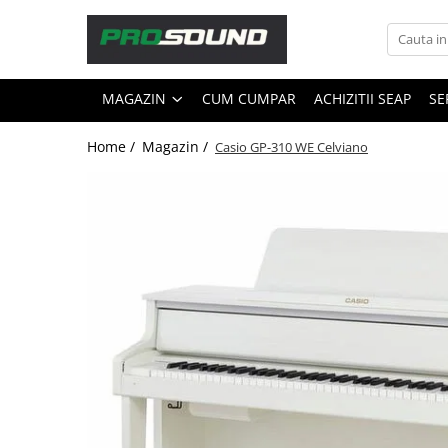
Magazin
MAGAZIN
CUM CUMPAR
ACHIZITII SEAP
SE
Sonorizare / PA
Accesorii sonorizare, PA
Home /
Magazin /
Casio GP-310 WE Celviano
Adaptoare phantom
Adresare publica 100V
Amplificatoare Audio
Boxe Audio
Ecrane de difuzie
Mixere audio
Monitorizare In-Ear
Pickup-uri, platane & accesorii
Playere si Recordere
Procesoare si efecte
Shockmount