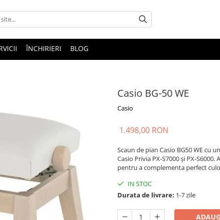
RVICII
ÎNCHIRIERI
BLOG
Casio BG-50 WE
Casio
1.498,00 RON
Scaun de pian Casio BG50 WE cu un d
Casio Privia PX-S7000 și PX-S6000. At
pentru a complementa perfect culo
IN STOC
Durata de livrare:
1-7 zile
ADAUG