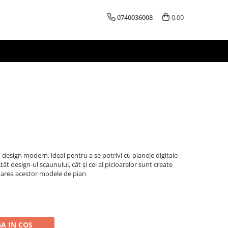
0740036008
0,00
esign modern, ideal pentru a se potrivi cu pianele digitale
ât design-ul scaunului, cât și cel al picioarelor sunt create
area acestor modele de pian
A IN COS