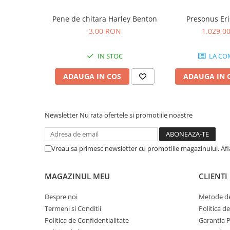
Microfoane de studio
Monitoare de studio
Pene de chitara Harley Benton
Presonus Eri
Pop filtre
3,00 RON
1.029,0
Preamplificatoare
Protectii antifonice pentru urechi
IN STOC
LA CO
Rack studio
ADAUGA IN COS
ADAUGA IN 
Recordere de studio
Recordere portabile
Sintetizatoare
Newsletter
Nu rata ofertele si promotiile noastre
Standuri si stative de monitoare
Subwoofere de studio
Tratament acustic
Vreau sa primesc newsletter cu promotiile magazinului. Af
Lumini si efecte
MAGAZINUL MEU
CLIENTI
Accesorii pentru lumini
Bare Led
Despre noi
Metode de
Cabluri de Alimentare
Termeni si Conditii
Politica d
Case-uri de lumini
Politica de Confidentialitate
Garantia 