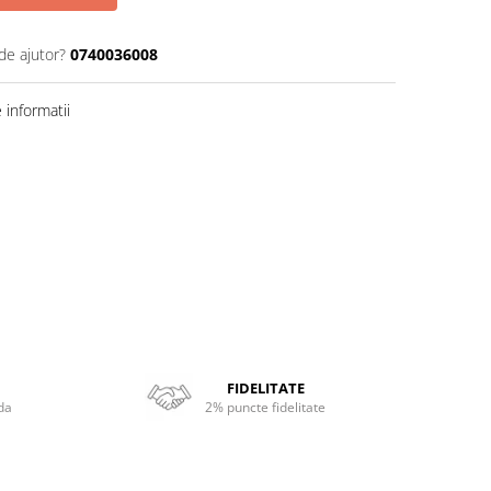
de ajutor?
0740036008
informatii
FIDELITATE
da
2% puncte fidelitate