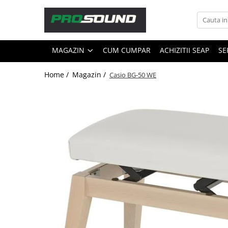
Magazin
MAGAZIN
CUM CUMPAR
ACHIZITII SEAP
SE
Sonorizare / PA
Accesorii sonorizare, PA
Home /
Magazin /
Casio BG-50 WE
Adaptoare phantom
Adresare publica 100V
Amplificatoare Audio
Boxe Audio
Ecrane de difuzie
Mixere audio
Monitorizare In-Ear
Pickup-uri, platane & accesorii
Playere si Recordere
Procesoare si efecte
Shockmount