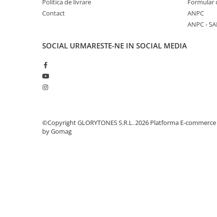
Comenzi si controllere
Politica de livrare
Formular 
Contact
ANPC
Ecrane LED
ANPC - SA
Efecte de lumini
Lasere
SOCIAL
URMARESTE-NE IN SOCIAL MEDIA
Masini de fum si ceata
Mixere DMX
Moving Head-uri
Par Led si Pinspot
Proiectoare
Scene şi Ring-uri de Dans
©Copyright GLORYTONES S.R.L. 2026
Platforma E-commerce
Stative si schela lumini
by Gomag
Instrumente Muzicale
Chitare si bass
Claviaturi
Instrumente cu arcus
Instrumente de percutie
Instrumente de suflat