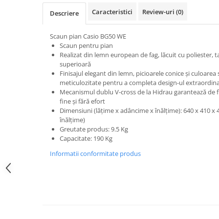
Microfoane pt instalatii si
Caracteristici
Review-uri
(0)
Descriere
conferinta
Microfoane Ribbon
Scaun pian Casio BG50 WE
Microfoane stereo
Scaun pentru pian
Microfoane Suspendabile
Realizat din lemn european de fag, lăcuit cu poliester, ta
superioară
Microfoane wireless si sisteme
Finisajul elegant din lemn, picioarele conice și culoarea
Stative de microfon
meticulozitate pentru a completa design-ul extraordinar
Studio si inregistrari
Mecanismul dublu V-cross de la Hidrau garantează de fie
fine și fără efort
Accesorii de microfoane
Dimensiuni (lățime x adâncime x înălțime): 640 x 410 x 4
Accesorii de rack
înălțime)
Greutate produs: 9.5 Kg
Accesorii echipamente de studio
Capacitate: 190 Kg
Clape MIDI
Informatii conformitate produs
Controllere MIDI - USB DAW
Controllere monitoare de studio
Convertoare AD/DA
Interfete audio
Interfete MIDI si Cabluri Midi-USB