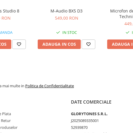
s Studio 8
M-Audio BX5 D3
Microfon de
Techni
0 RON
549,00 RON
449
MANDA
IN STOC
COS
ADAUGA IN COS
ADAUGA I
la mai multe in
Politica de Confidentialitate
DATE COMERCIALE
 Plata
GLORYTONES S.R.L.
e Retur
J2025089335001
Produselor
52939870