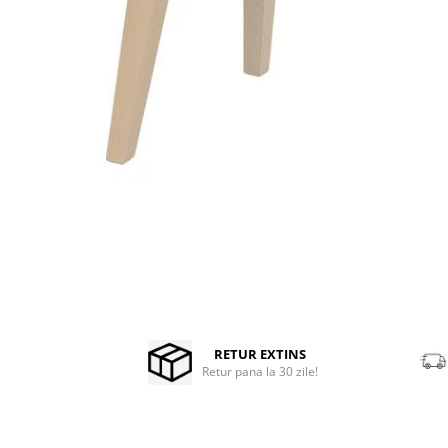
Stabilizatoare de tensiune UPS si
Power Conditioner
Unelte Audio
Microfoane
Accesorii de microfoane
Capsule de microfon
Case-uri de microfoane
Microfoane de broadcast
Microfoane de instrumente
Microfoane de masurare si
calibrare
Microfoane de studio
Microfoane de Suprafata
Distribuie
pe
Microfoane de voce si live
Facebook
RETUR EXTINS
Microfoane lavaliera si headset
Retur pana la 30 zile!
Microfoane podcast, USB, iOS /
Android
Microfoane pt Camere Video