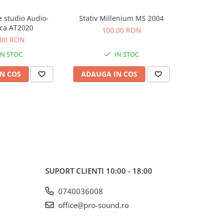
 studio Audio-
Stativ Millenium MS 2004
Consola Nu
ca AT2020
100,00 RON
5
,00 RON
IN STOC
IN STOC
N COS
ADAUGA IN COS
ADAUG
SUPORT CLIENTI
10:00 - 18:00
0740036008
office@pro-sound.ro