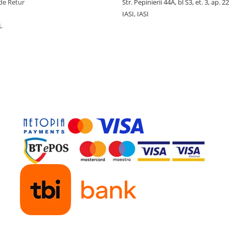
de Retur
Str. Pepinierii 44A, bl S3, et. 3, ap. 22
IASI, IASI
L