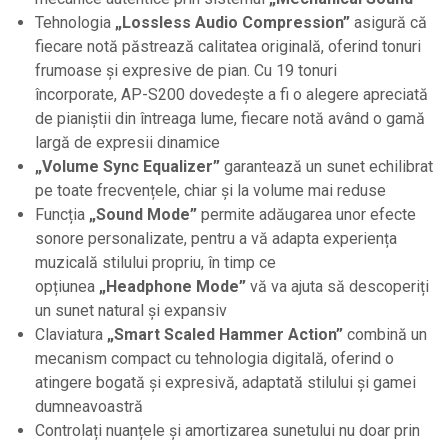
Ecrane LED
Tehnologia
„Lossless Audio Compression”
asigură că
Efecte de lumini
fiecare notă păstrează calitatea originală, oferind tonuri
Lasere
frumoase și expresive de pian. Cu 19 tonuri
încorporate, AP-S200 dovedește a fi o alegere apreciată
Masini de fum si ceata
de pianiștii din întreaga lume, fiecare notă având o gamă
Mixere DMX
largă de expresii dinamice
Moving Head-uri
„Volume Sync Equalizer”
garantează un sunet echilibrat
Par Led si Pinspot
pe toate frecvențele, chiar și la volume mai reduse
Funcția
„Sound Mode”
permite adăugarea unor efecte
Proiectoare
sonore personalizate, pentru a vă adapta experiența
Scene şi Ring-uri de Dans
muzicală stilului propriu, în timp ce
Stative si schela lumini
opțiunea
„Headphone Mode”
vă va ajuta să descoperiți
Instrumente Muzicale
un sunet natural și expansiv
Claviatura
„Smart Scaled Hammer Action”
combină un
Chitare si bass
mecanism compact cu tehnologia digitală, oferind o
Claviaturi
atingere bogată și expresivă, adaptată stilului și gamei
Instrumente cu arcus
dumneavoastră
Controlați nuanțele și amortizarea sunetului nu doar prin
Instrumente de percutie