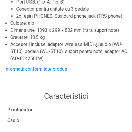
Port USB: (Tip-A, Tip-B)
Casti wireless / fara fir
Conector pentru unitate cu 3 pedale
Idei de cadouri
2x Ieșiri PHONES: Standard phone jack (TRS phone)
Culoare: alb
Dimensiune: 1393ｘ299ｘ802 mm (fără suport note)
Greutate: 10.5 kg
Accesorii incluse: adaptor wireless MIDI și audio (WU-
BT10), pedală (WU-BT10), suport pentru note, adaptor AC
(AD-E24250LW)
Informatii conformitate produs
Caracteristici
Producator:
Casio