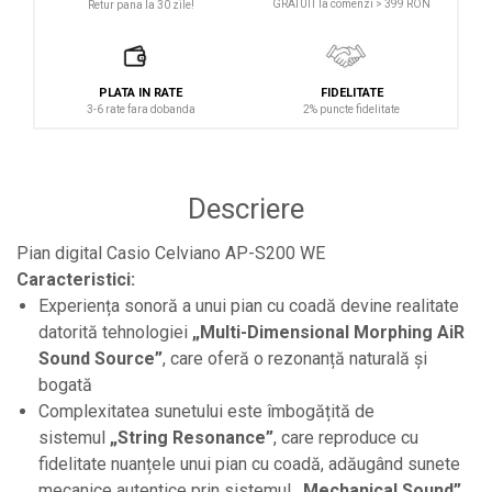
GRATUIT la comenzi > 399 RON
Retur pana la 30 zile!
Protectii antifonice pentru urechi
Rack studio
Recordere de studio
PLATA IN RATE
FIDELITATE
3-6 rate fara dobanda
2% puncte fidelitate
Recordere portabile
Sintetizatoare
Standuri si stative de monitoare
Descriere
Subwoofere de studio
Pian digital Casio Celviano AP-S200 WE
Tratament acustic
Caracteristici:
Lumini si efecte
Experiența sonoră a unui pian cu coadă devine realitate
Accesorii pentru lumini
datorită tehnologiei
„Multi-Dimensional Morphing AiR
Bare Led
Sound Source”
, care oferă o rezonanță naturală și
bogată
Cabluri de Alimentare
Complexitatea sunetului este îmbogățită de
Case-uri de lumini
sistemul
„String Resonance”
, care reproduce cu
Comenzi si controllere
fidelitate nuanțele unui pian cu coadă, adăugând sunete
mecanice autentice prin sistemul
„Mechanical Sound”