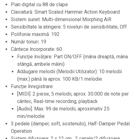
Samplere si controllere
Pian digital cu 88 de clape
Stative si pupitre DJ
Claviatură: Smart Scaled Hammer Action Keyboard
Sistem sunet: Multi-dimensional Morphing AiR
Cabluri si conectori
Sensibiltate la atingere: 5 niveluri de sensibilitate, Off
Cabluri adaptoare, cabluri Y
Polifonie maximă: 192
Cabluri audio
Număr tonuri: 19
Cântece încorporate: 60
Cabluri de boxe
Funcție învățare: Part ON/OFF (mâna dreaptă, mâna
Cabluri de instrumente
stângă, ambele mâini)
Cabluri de microfon
Adăugare melodii (Melodii Utilizator): 10 melodii
Cabluri DMX
(max.) până la aprox. 100 KB/1 melodie
Funcție înregistrare:
Cabluri la metru
[MIDI]: 2 piese, 5 melodii, aprox. 30.000 de note per
Cabluri MIDI si audio digitale
cântec, Real-time recording, playback
Cabluri multicore
[Audio]: Max. 99 de melodii, aproximativ 25
min/melodie
Conectori
3 pedale (damper, soft, sostenuto), Half-Damper Pedal
Standuri stative si pupitre
Operation
Accesorii stative
Sistem difuzoare: 2 x 12 cm , 2 canale/2 difuzoare