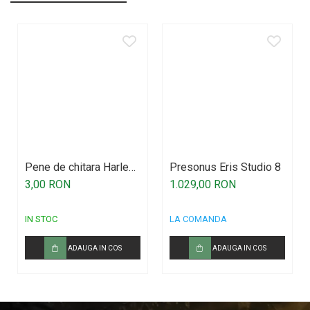
Pene de chitara Harley
Presonus Eris Studio 8
Benton
3,00 RON
1.029,00 RON
IN STOC
LA COMANDA
ADAUGA IN COS
ADAUGA IN COS