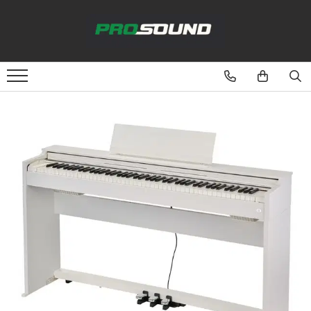
Magazin
Sonorizare / PA
Playere si Recordere
Procesoare si efecte
Shockmount
Stabilizatoare de tensiune UPS si
Power Conditioner
Unelte Audio
Microfoane
Accesorii de microfoane
Capsule de microfon
Case-uri de microfoane
Microfoane de broadcast