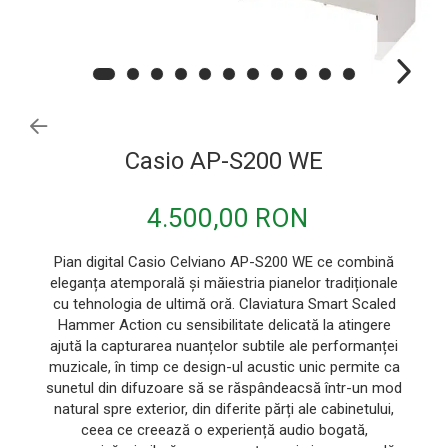
Microfoane de instrumente
Microfoane de masurare si calibrare
Microfoane de studio
Microfoane de Suprafata
Microfoane de voce si live
Casio AP-S200 WE
Microfoane lavaliera si headset
Microfoane podcast, USB, iOS /
4.500,00 RON
Android
Microfoane pt Camere Video
Pian digital Casio Celviano AP-S200 WE ce combină
eleganța atemporală și măiestria pianelor tradiționale
Microfoane pt instalatii si conferinta
cu tehnologia de ultimă oră. Claviatura Smart Scaled
Microfoane Ribbon
Hammer Action cu sensibilitate delicată la atingere
ajută la capturarea nuanțelor subtile ale performanței
Microfoane stereo
muzicale, în timp ce design-ul acustic unic permite ca
Microfoane Suspendabile
sunetul din difuzoare să se răspândeacsă într-un mod
natural spre exterior, din diferite părți ale cabinetului,
Microfoane wireless si sisteme
ceea ce creează o experiență audio bogată,
Stative de microfon