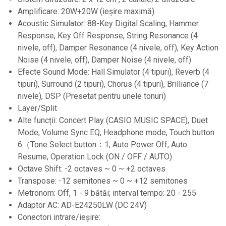
Stative de mixer
Amplificare: 20W+20W (ieșire maximă)
Acoustic Simulator: 88-Key Digital Scaling, Hammer
Stative de partituri
Response, Key Off Response, String Resonance (4
Case-uri, rack, huse si genti
nivele, off), Damper Resonance (4 nivele, off), Key Action
Case-uri universale
Noise (4 nivele, off), Damper Noise (4 nivele, off)
Efecte Sound Mode: Hall Simulator (4 tipuri), Reverb (4
Pachete si bundle
tipuri), Surround (2 tipuri), Chorus (4 tipuri), Brilliance (7
Casti Audio
nivele), DSP (Presetat pentru unele tonuri)
Amplificatoare de casti
Layer/Split
Alte funcții: Concert Play (CASIO MUSIC SPACE), Duet
Cabluri Earpad si accesorii de casti
Mode, Volume Sync EQ, Headphone mode, Touch button
Casti broadcast si Casti cu Microfon
6（Tone Select button：1, Auto Power Off, Auto
Casti DJ
Resume, Operation Lock (ON / OFF / AUTO)
Casti Hi-fi
Octave Shift: -2 octaves ~ 0 ~ +2 octaves
Transpose: -12 semitones ~ 0 ~ +12 semitones
Casti In ear pentru monitorizare
Metronom: Off, 1 - 9 bătăi; interval tempo: 20 - 255
Casti Noise Cancelling
Adaptor AC: AD-E24250LW (DC 24V)
Casti Studio
Conectori intrare/ieșire: