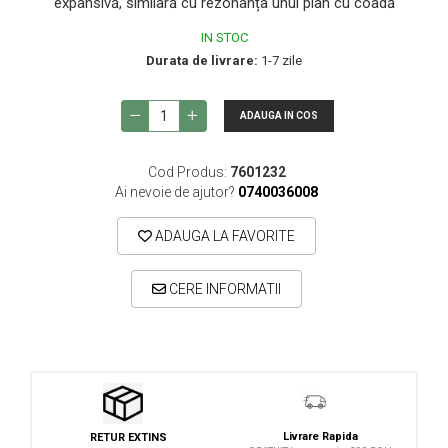
expansivă, similară cu rezonanța unui pian cu coadă
Studio si inregistrari
IN STOC
Accesorii de microfoane
Durata de livrare:
1-7 zile
Accesorii de rack
ADAUGA IN COS
Accesorii echipamente de studio
Clape MIDI
Cod Produs:
7601232
Controllere MIDI - USB DAW
Ai nevoie de ajutor?
0740036008
Controllere monitoare de studio
ADAUGA LA FAVORITE
Convertoare AD/DA
Interfete audio
CERE INFORMATII
Interfete MIDI si Cabluri Midi-USB
Microfoane de studio
Monitoare de studio
Pop filtre
Preamplificatoare
Livrare Rapida
RETUR EXTINS