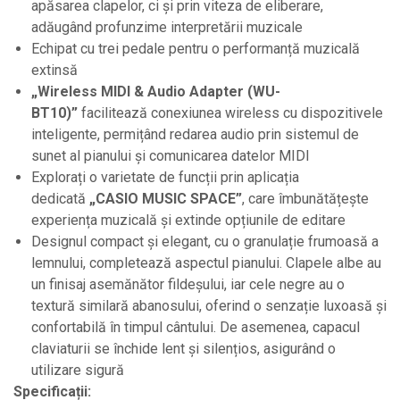
apăsarea clapelor, ci și prin viteza de eliberare,
Instrumente de suflat
adăugând profunzime interpretării muzicale
Instrumente si jucarii pentru copii
Echipat cu trei pedale pentru o performanță muzicală
extinsă
Instrumente traditionale
„Wireless MIDI & Audio Adapter (WU-
Tobe
BT10)”
facilitează conexiunea wireless cu dispozitivele
DJ
inteligente, permițând redarea audio prin sistemul de
Accesorii DJ
sunet al pianului și comunicarea datelor MIDI
Explorați o varietate de funcții prin aplicația
Accesorii Pick-up si Vinyl
dedicată
„CASIO MUSIC SPACE”
, care îmbunătățește
Case-uri DJ
experiența muzicală și extinde opțiunile de editare
CD Playere DJ
Designul compact și elegant, cu o granulație frumoasă a
lemnului, completează aspectul pianului. Clapele albe au
Console DJ
un finisaj asemănător fildeșului, iar cele negre au o
Controllere MIDI - USB DAW
textură similară abanosului, oferind o senzație luxoasă și
Genti pentru DJ
confortabilă în timpul cântului. De asemenea, capacul
claviaturii se închide lent și silențios, asigurând o
Mixere DJ
utilizare sigură
Platane DJ
Specificații: