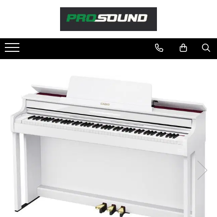
Magazin
Sonorizare / PA
Accesorii sonorizare, PA
Adaptoare phantom
Adresare publica 100V
Amplificatoare Audio
Boxe Audio
Ecrane de difuzie
Mixere audio
Monitorizare In-Ear
Pickup-uri, platane & accesorii
Playere si Recordere
Procesoare si efecte
Shockmount