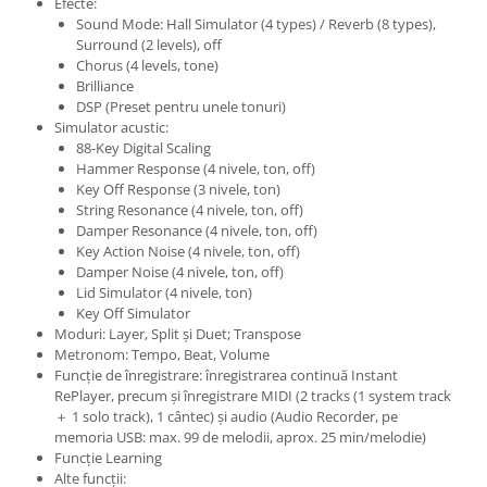
Efecte:
Cabluri audio
Sound Mode: Hall Simulator (4 types) / Reverb (8 types),
Cabluri de boxe
Surround (2 levels), off
Cabluri de instrumente
Chorus (4 levels, tone)
Brilliance
Cabluri de microfon
DSP (Preset pentru unele tonuri)
Cabluri DMX
Simulator acustic:
Cabluri la metru
88-Key Digital Scaling
Hammer Response (4 nivele, ton, off)
Cabluri MIDI si audio digitale
Key Off Response (3 nivele, ton)
Cabluri multicore
String Resonance (4 nivele, ton, off)
Damper Resonance (4 nivele, ton, off)
Conectori
Key Action Noise (4 nivele, ton, off)
Standuri stative si pupitre
Damper Noise (4 nivele, ton, off)
Lid Simulator (4 nivele, ton)
Accesorii stative
Key Off Simulator
Stative de mixer
Moduri: Layer, Split și Duet; Transpose
Stative de partituri
Metronom: Tempo, Beat, Volume
Funcție de înregistrare: înregistrarea continuă Instant
Case-uri, rack, huse si genti
RePlayer, precum și înregistrare MIDI (2 tracks (1 system track
Case-uri universale
＋ 1 solo track), 1 cântec) și audio (Audio Recorder, pe
memoria USB: max. 99 de melodii, aprox. 25 min/melodie)
Pachete si bundle
Funcție Learning
Casti Audio
Alte funcții: