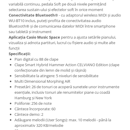
Instrumente si jucarii pentru copii
variabilă continuu, pedala Soft pe două nivele permițând
Instrumente traditionale
selectarea sustain-ului și efectelor soft în orice moment
Conectivitate Bluetooth®
- cu adaptorul wireless MIDI și audio
Tobe
WU-BT10 inclus, puteți profita de conectivitatea audio
DJ
Bluetooth® și de comunicarea datelor MIDI între smartphone
sau tabletă și instrument
Accesorii DJ
Aplicația Casio Music Space
pentru a ajusta setările pianului,
Accesorii Pick-up si Vinyl
vizualiza și adnota partituri, lucrul cu fișiere audio și multe alte
Case-uri DJ
funcții
Specificații:
CD Playere DJ
Pian digital cu 88 de clape
Console DJ
Clape Smart Hybrid Hammer Action CELVIANO Edition (clape
Controllere MIDI - USB DAW
confecționate din lemn de molid și rășină)
Sensibilitate la atingere: 5 niveluri de sensibilitate
Genti pentru DJ
Multi Dimensional Morphing AiR
Mixere DJ
Presetări: 26 de tonuri ce acoperă sunetele unor instrumente
Platane DJ
esențiale, inclusiv tonuri ale renumitelor piane cu coadă
Hamburg și New York
Samplere si controllere
Polifonie: 256 de note
Stative si pupitre DJ
Cântece încorporate: 60
Cântece demo: 2
Cabluri si conectori
Adăugare melodii (User Songs): max. 10 melodii - până la
Cabluri adaptoare, cabluri Y
aproximativ 320 KB/melodie