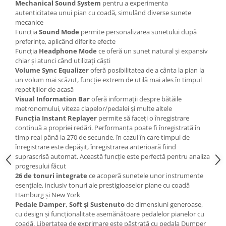
Comenzi si controllere
Mechanical Sound System
pentru a experimenta
autenticitatea unui pian cu coadă, simulând diverse sunete
Ecrane LED
mecanice
Efecte de lumini
Funcția
Sound Mode
permite personalizarea sunetului după
Lasere
preferințe, aplicând diferite efecte
Funcția
Headphone Mode
ce oferă un sunet natural și expansiv
Masini de fum si ceata
chiar și atunci când utilizați căști
Mixere DMX
Volume Sync Equalizer
oferă posibilitatea de a cânta la pian la
Moving Head-uri
un volum mai scăzut, funcție extrem de utilă mai ales în timpul
repetițiilor de acasă
Par Led si Pinspot
Visual Information Bar
oferă informații despre bătăile
Proiectoare
metronomului, viteza clapelor/pedalei și multe altele
Funcția Instant Replayer
permite să faceți o înregistrare
Scene şi Ring-uri de Dans
continuă a propriei redări. Performanța poate fi înregistrată în
Stative si schela lumini
timp real până la 270 de secunde, în cazul în care timpul de
Instrumente Muzicale
înregistrare este depășit, înregistrarea anterioară fiind
suprascrisă automat. Această funcție este perfectă pentru analiza
Chitare si bass
progresului făcut
Claviaturi
26 de tonuri integrate
ce acoperă sunetele unor instrumente
esențiale, inclusiv tonuri ale prestigioaselor piane cu coadă
Instrumente cu arcus
Hamburg și New York
Instrumente de percutie
Pedale Damper, Soft și Sustenuto
de dimensiuni generoase,
Instrumente de suflat
cu design și funcționalitate asemănătoare pedalelor pianelor cu
coadă. Libertatea de exprimare este păstrată cu pedala Dumper