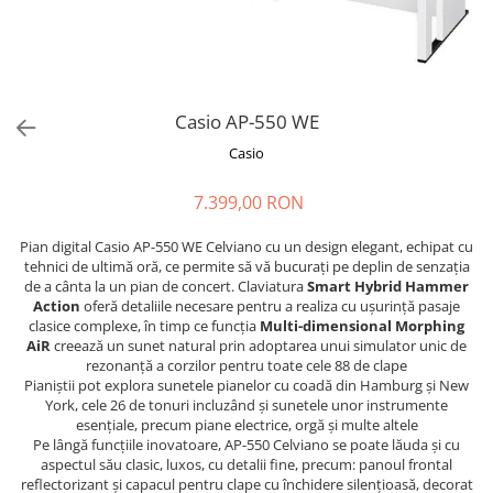
Stabilizatoare de tensiune UPS si
Power Conditioner
Unelte Audio
Microfoane
Accesorii de microfoane
Casio AP-550 WE
Capsule de microfon
Casio
Case-uri de microfoane
7.399,00 RON
Microfoane de broadcast
Microfoane de instrumente
Pian digital Casio AP-550 WE Celviano cu un design elegant, echipat cu
Microfoane de masurare si
tehnici de ultimă oră, ce permite să vă bucurați pe deplin de senzația
calibrare
de a cânta la un pian de concert. Claviatura
Smart Hybrid Hammer
Action
oferă detaliile necesare pentru a realiza cu ușurință pasaje
Microfoane de studio
clasice complexe, în timp ce funcția
Multi-dimensional Morphing
Microfoane de Suprafata
AiR
creează un sunet natural prin adoptarea unui simulator unic de
rezonanță a corzilor pentru toate cele 88 de clape
Microfoane de voce si live
Pianiștii pot explora sunetele pianelor cu coadă din Hamburg și New
Microfoane lavaliera si headset
York, cele 26 de tonuri incluzând și sunetele unor instrumente
Microfoane podcast, USB, iOS /
esențiale, precum piane electrice, orgă și multe altele
Pe lângă funcțiile inovatoare, AP-550 Celviano se poate lăuda și cu
Android
aspectul său clasic, luxos, cu detalii fine, precum: panoul frontal
Microfoane pt Camere Video
reflectorizant și capacul pentru clape cu închidere silențioasă, decorat