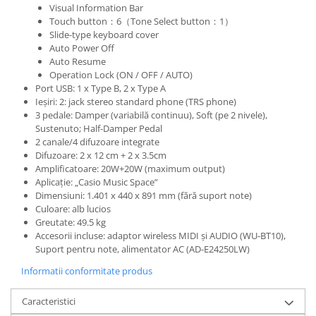
Visual Information Bar
Amplificatoare de casti
Touch button：6（Tone Select button：1）
Cabluri Earpad si accesorii de casti
Slide-type keyboard cover
Auto Power Off
Casti broadcast si Casti cu Microfon
Auto Resume
Casti DJ
Operation Lock (ON / OFF / AUTO)
Casti Hi-fi
Port USB: 1 x Type B, 2 x Type A
Ieșiri: 2: jack stereo standard phone (TRS phone)
Casti In ear pentru monitorizare
3 pedale: Damper (variabilă continuu), Soft (pe 2 nivele),
Casti Noise Cancelling
Sustenuto; Half-Damper Pedal
Casti Studio
2 canale/4 difuzoare integrate
Difuzoare: 2 x 12 cm + 2 x 3.5cm
Casti wireless / fara fir
Amplificatoare: 20W+20W (maximum output)
Idei de cadouri
Aplicație: „Casio Music Space”
Dimensiuni: 1.401 x 440 x 891 mm (fără suport note)
Culoare: alb lucios
Greutate: 49.5 kg
Accesorii incluse: adaptor wireless MIDI și AUDIO (WU-BT10),
Suport pentru note, alimentator AC (AD-E24250LW)
Informatii conformitate produs
Caracteristici