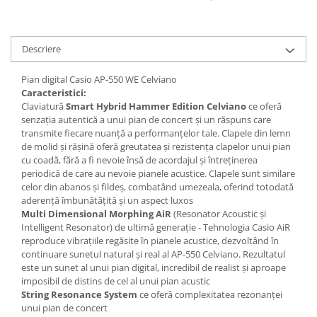
Microfoane de studio
Monitoare de studio
Pop filtre
Descriere
Preamplificatoare
Protectii antifonice pentru urechi
Pian digital Casio AP-550 WE Celviano
Caracteristici:
Rack studio
Claviatură
Smart Hybrid Hammer Edition Celviano
ce oferă
Recordere de studio
senzația autentică a unui pian de concert și un răspuns care
Recordere portabile
transmite fiecare nuanță a performanțelor tale. Clapele din lemn
de molid și rășină oferă greutatea și rezistența clapelor unui pian
Sintetizatoare
cu coadă, fără a fi nevoie însă de acordajul și întreținerea
Standuri si stative de monitoare
periodică de care au nevoie pianele acustice. Clapele sunt similare
Subwoofere de studio
celor din abanos și fildeș, combatând umezeala, oferind totodată
aderență îmbunătățită și un aspect luxos
Tratament acustic
Multi Dimensional Morphing AiR
(Resonator Acoustic și
Lumini si efecte
Intelligent Resonator) de ultimă generație - Tehnologia Casio AiR
reproduce vibrațiile regăsite în pianele acustice, dezvoltând în
Accesorii pentru lumini
continuare sunetul natural și real al AP-550 Celviano. Rezultatul
Bare Led
este un sunet al unui pian digital, incredibil de realist și aproape
imposibil de distins de cel al unui pian acustic
Cabluri de Alimentare
String Resonance System
ce oferă complexitatea rezonanței
Case-uri de lumini
unui pian de concert