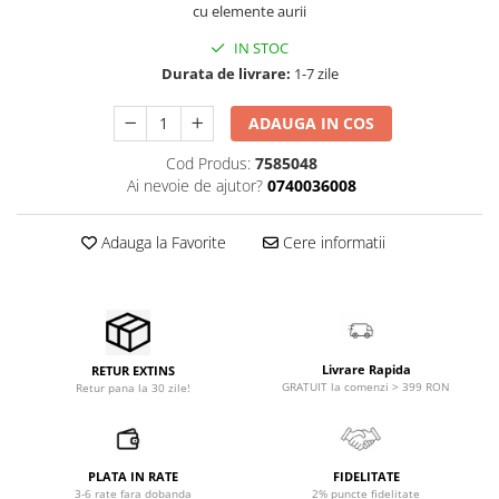
Microfoane pt instalatii si
cu elemente aurii
conferinta
IN STOC
Microfoane Ribbon
Durata de livrare:
1-7 zile
Microfoane stereo
Microfoane Suspendabile
ADAUGA IN COS
Microfoane wireless si sisteme
Cod Produs:
7585048
Stative de microfon
Ai nevoie de ajutor?
0740036008
Studio si inregistrari
Accesorii de microfoane
Adauga la Favorite
Cere informatii
Accesorii de rack
Accesorii echipamente de studio
Clape MIDI
Controllere MIDI - USB DAW
Livrare Rapida
RETUR EXTINS
Controllere monitoare de studio
GRATUIT la comenzi > 399 RON
Retur pana la 30 zile!
Convertoare AD/DA
Interfete audio
Interfete MIDI si Cabluri Midi-USB
PLATA IN RATE
FIDELITATE
3-6 rate fara dobanda
2% puncte fidelitate