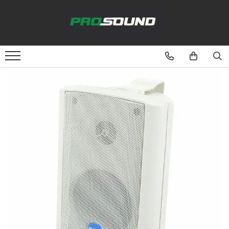
Magazin
Sonorizare / PA
Accesorii sonorizare, PA
Adaptoare phantom
Adresare publica 100V
Amplificatoare Audio
Boxe Audio
Ecrane de difuzie
Mixere audio
Monitorizare In-Ear
Pickup-uri, platane & accesorii
Playere si Recordere