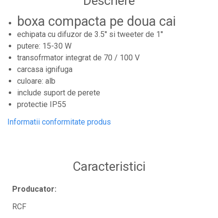
Descriere
Controllere MIDI - USB DAW
boxa compacta pe doua cai
Controllere monitoare de studio
echipata cu difuzor de 3.5'' si tweeter de 1''
Convertoare AD/DA
putere: 15-30 W
Interfete audio
transofrmator integrat de 70 / 100 V
Interfete MIDI si Cabluri Midi-USB
carcasa ignifuga
culoare: alb
Microfoane de studio
include suport de perete
Monitoare de studio
protectie IP55
Pop filtre
Informatii conformitate produs
Preamplificatoare
Protectii antifonice pentru urechi
Rack studio
Caracteristici
Recordere de studio
Recordere portabile
Producator:
Sintetizatoare
RCF