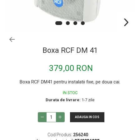
Procesoare si efecte
Shockmount
Stabilizatoare de tensiune UPS si
Power Conditioner
Unelte Audio
Microfoane
Boxa RCF DM 41
Accesorii de microfoane
Capsule de microfon
379,00 RON
Case-uri de microfoane
Boxa RCF DM41 pentru instalatii fixe, pe doua cai.
Microfoane de broadcast
IN STOC
Microfoane de instrumente
Durata de livrare:
1-7 zile
Microfoane de masurare si calibrare
Microfoane de studio
ADAUGA IN COS
Microfoane de Suprafata
Microfoane de voce si live
Cod Produs:
256240