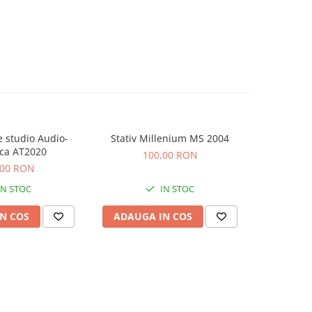
 studio Audio-
Stativ Millenium MS 2004
Consola Nu
ca AT2020
100,00 RON
5
,00 RON
IN STOC
IN STOC
N COS
ADAUGA IN COS
ADAUG