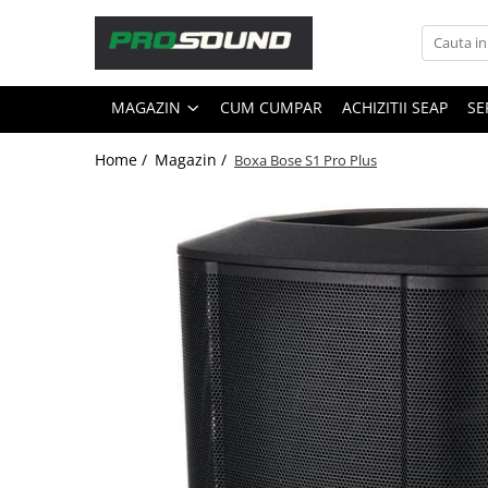
Magazin
MAGAZIN
CUM CUMPAR
ACHIZITII SEAP
SE
Sonorizare / PA
Accesorii sonorizare, PA
Home /
Magazin /
Boxa Bose S1 Pro Plus
Adaptoare phantom
Adresare publica 100V
Amplificatoare Audio
Boxe Audio
Ecrane de difuzie
Mixere audio
Monitorizare In-Ear
Pickup-uri, platane & accesorii
Playere si Recordere
Procesoare si efecte
Shockmount