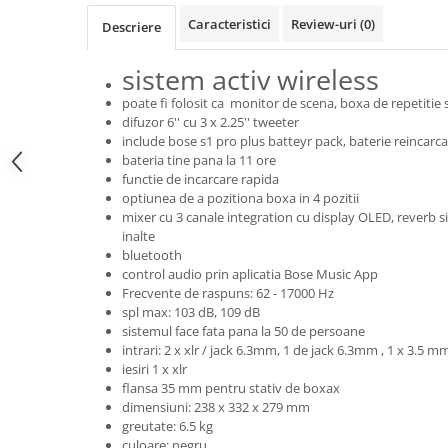
Microfoane pt instalatii si
Caracteristici
Review-uri
(0)
Descriere
conferinta
Microfoane Ribbon
sistem activ wireless
Microfoane stereo
poate fi folosit ca monitor de scena, boxa de repetitie
Microfoane Suspendabile
difuzor 6'' cu 3 x 2.25'' tweeter
Microfoane wireless si sisteme
include bose s1 pro plus batteyr pack, baterie reincarca
Stative de microfon
bateria tine pana la 11 ore
functie de incarcare rapida
Studio si inregistrari
optiunea de a pozitiona boxa in 4 pozitii
Accesorii de microfoane
mixer cu 3 canale integration cu display OLED, reverb s
inalte
Accesorii de rack
bluetooth
Accesorii echipamente de studio
control audio prin aplicatia Bose Music App
Frecvente de raspuns: 62 - 17000 Hz
Clape MIDI
spl max: 103 dB, 109 dB
Controllere MIDI - USB DAW
sistemul face fata pana la 50 de persoane
Controllere monitoare de studio
intrari: 2 x xlr / jack 6.3mm, 1 de jack 6.3mm , 1 x 3.5 m
iesiri 1 x xlr
Convertoare AD/DA
flansa 35 mm pentru stativ de boxax
Interfete audio
dimensiuni: 238 x 332 x 279 mm
Interfete MIDI si Cabluri Midi-USB
greutate: 6.5 kg
culoare: negru