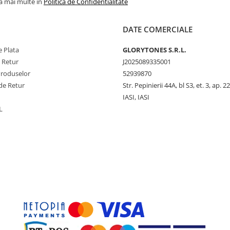
la mai multe in
Politica de Confidentialitate
DATE COMERCIALE
 Plata
GLORYTONES S.R.L.
e Retur
J2025089335001
Produselor
52939870
de Retur
Str. Pepinierii 44A, bl S3, et. 3, ap. 22
IASI, IASI
L