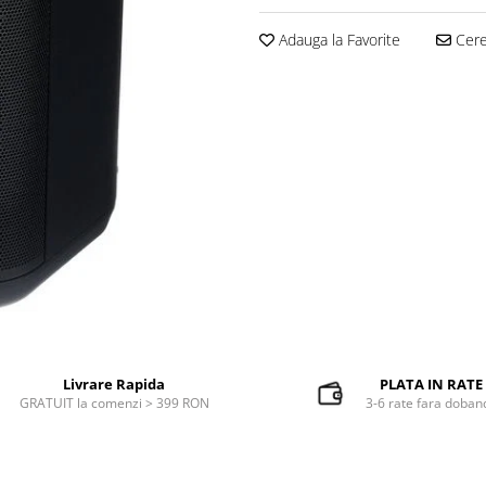
Adauga la Favorite
Cere 
Livrare Rapida
PLATA IN RATE
GRATUIT la comenzi > 399 RON
3-6 rate fara doban