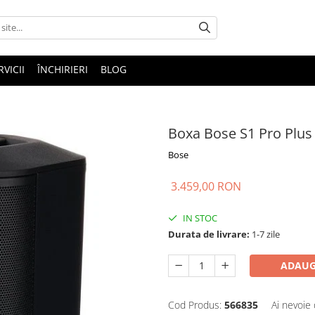
RVICII
ÎNCHIRIERI
BLOG
Boxa Bose S1 Pro Plus
Bose
3.459,00 RON
IN STOC
Durata de livrare:
1-7 zile
ADAUG
Cod Produs:
566835
Ai nevoie 