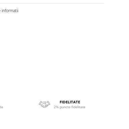
informatii
FIDELITATE
da
2% puncte fidelitate