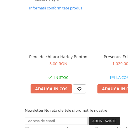
Microfoane de studio
Informatii conformitate produs
Monitoare de studio
Pop filtre
Preamplificatoare
Protectii antifonice pentru urechi
Rack studio
Recordere de studio
Recordere portabile
Pene de chitara Harley Benton
Presonus Eri
Sintetizatoare
3,00 RON
1.029,0
Standuri si stative de monitoare
Subwoofere de studio
IN STOC
LA CO
Tratament acustic
ADAUGA IN COS
ADAUGA IN 
Lumini si efecte
Accesorii pentru lumini
Bare Led
Newsletter
Nu rata ofertele si promotiile noastre
Cabluri de Alimentare
Case-uri de lumini