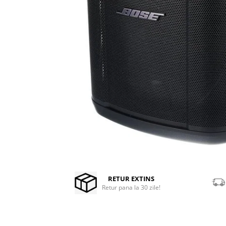
Stabilizatoare de tensiune UPS si
Power Conditioner
Unelte Audio
Microfoane
Accesorii de microfoane
Capsule de microfon
Case-uri de microfoane
Microfoane de broadcast
Microfoane de instrumente
Microfoane de masurare si
calibrare
Microfoane de studio
Microfoane de Suprafata
Distribuie
pe
Microfoane de voce si live
Facebook
RETUR EXTINS
Microfoane lavaliera si headset
Retur pana la 30 zile!
Microfoane podcast, USB, iOS /
Android
Microfoane pt Camere Video