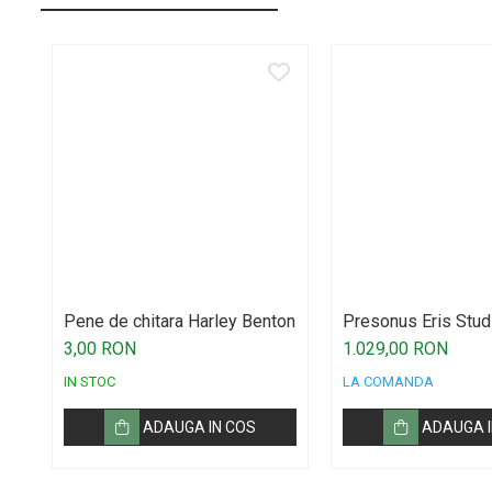
Par Led si Pinspot
Proiectoare
Scene şi Ring-uri de Dans
Stative si schela lumini
Instrumente Muzicale
Chitare si bass
Claviaturi
Instrumente cu arcus
Instrumente de percutie
Pene de chitara Harley Benton
Presonus Eris Stud
Instrumente de suflat
3,00 RON
1.029,00 RON
Instrumente si jucarii pentru copii
IN STOC
LA COMANDA
Instrumente traditionale
ADAUGA IN COS
ADAUGA I
Tobe
DJ