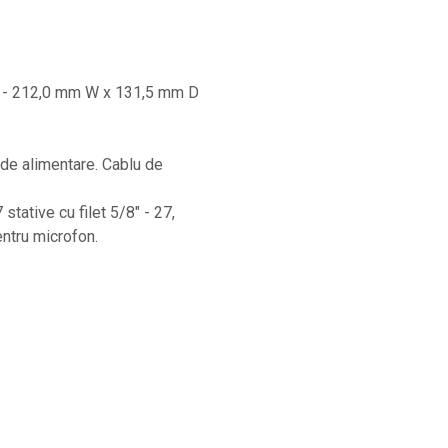
e - 212,0 mm W x 131,5 mm D
a de alimentare. Cablu de
tative cu filet 5/8" - 27,
entru microfon.