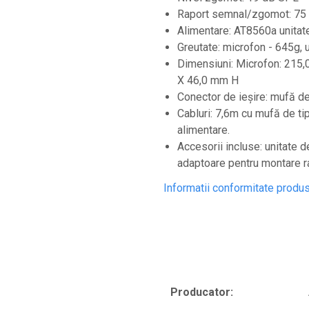
Controllere MIDI - USB DAW
Raport semnal/zgomot: 75 
Alimentare: AT8560a unitat
Controllere monitoare de studio
Greutate: microfon - 645g, u
Convertoare AD/DA
Dimensiuni: Microfon: 215
Interfete audio
X 46,0 mm H
Interfete MIDI si Cabluri Midi-USB
Conector de ieșire: mufă de
Cabluri: 7,6m cu mufă de tip
Microfoane de studio
alimentare.
Monitoare de studio
Accesorii incluse: unitate 
Pop filtre
adaptoare pentru montare ra
Preamplificatoare
Informatii conformitate produ
Protectii antifonice pentru urechi
Rack studio
Recordere de studio
Recordere portabile
Sintetizatoare
Producator: