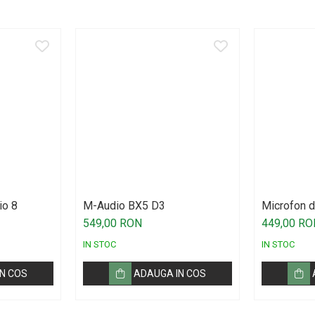
io 8
M-Audio BX5 D3
Microfon d
Technica 
549,00 RON
449,00 RO
IN STOC
IN STOC
N COS
ADAUGA IN COS