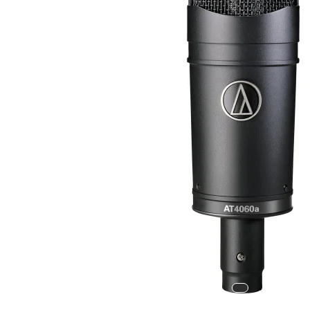
Procesoare si efecte
Shockmount
Stabilizatoare de tensiune UPS si
Power Conditioner
Unelte Audio
Microfoane
Accesorii de microfoane
Capsule de microfon
Case-uri de microfoane
Microfoane de broadcast
Microfoane de instrumente
Microfoane de masurare si calibrare
Microfoane de studio
Microfoane de Suprafata
Microfoane de voce si live