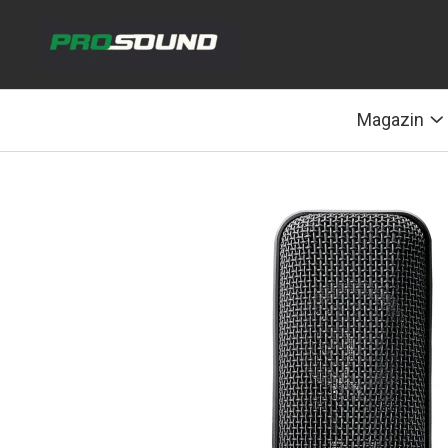
Magazin
Sonorizare / PA
Magazin
Accesorii sonorizare, PA
Adaptoare phantom
Adresare publica 100V
Amplificatoare Audio
Boxe Audio
Ecrane de difuzie
Mixere audio
Monitorizare In-Ear
Pickup-uri, platane & accesorii
Playere si Recordere