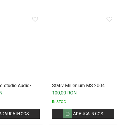
e studio Audio-
Stativ Millenium MS 2004
Co
AT2020
M
N
100,00 RON
5
IN STOC
IN
ADAUGA IN COS
ADAUGA IN COS