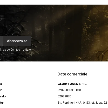
litica de Confidentialitate
Date comerciale
ta
GLORYTONES S.R.L.
ur
J2025089335001
selor
52939870
tur
Str. Pepinierii 44A, bl S3, et. 3, ap. 22