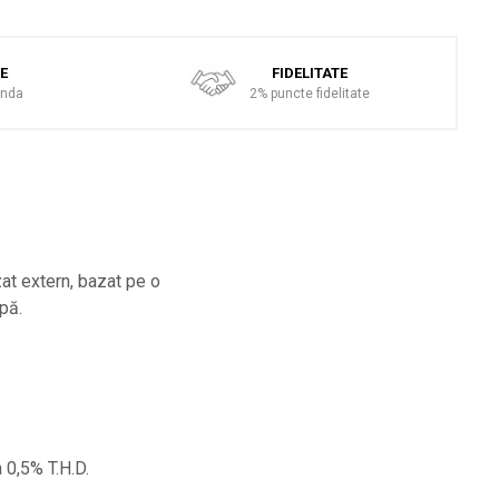
TE
FIDELITATE
anda
2% puncte fidelitate
at extern, bazat pe o
mpă.
 0,5% T.H.D.