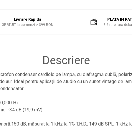
Livrare Rapida
PLATA IN RA
GRATUIT la comenzi > 399 RON
3-6 rate fara dob
Descriere
crofon condenser cardioid pe lampă, cu diafragmă dublă, polariz
de aur. Ideal pentru aplicații de studio cu un sunet vintage de la
 condensator
20,000 Hz
chis: -34 dB (19,9 mV)
oră:150 dB, măsurat la 1 kHz la 1% T.H.D.; 149 dB SPL, 1 kHz la