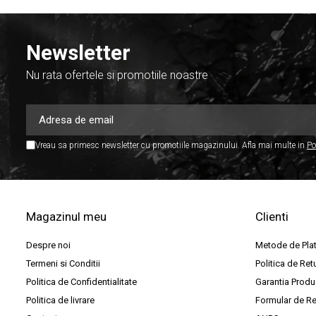
Accesorii DJ
Accesorii Pick-up si Vinyl
Newsletter
Case-uri DJ
CD Playere DJ
Nu rata ofertele si promotiile noastre
Console DJ
Controllere MIDI - USB DAW
Genti pentru DJ
Vreau sa primesc newsletter cu promotiile magazinului. Afla mai multe in
Po
Mixere DJ
Platane DJ
Samplere si controllere
Magazinul meu
Clienti
Stative si pupitre DJ
Cabluri si conectori
Despre noi
Metode de Pla
Termeni si Conditii
Politica de Ret
Cabluri adaptoare, cabluri Y
Politica de Confidentialitate
Garantia Produ
Cabluri audio
Politica de livrare
Formular de Re
Cabluri de boxe