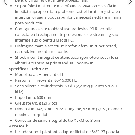
Microfoane de studio
Se pot folosi mai multe microfoane AT2040 care se afla in
Monitoare de studio
imediata apropiere fara probleme, astfel incat inregistrarea
Pop filtre
interviurilor sau a podcast-urilor va necesita editare minima
post-productie.
Preamplificatoare
Configurarea este rapida si usoara, iesirea XLR permite
Protectii antifonice pentru urechi
conectarea la echipamente profesionale de streaming sau
Rack studio
interfete audio pentru Mac si PC.
Diafragma mare a acestui microfon ofera un sunet neted,
Recordere de studio
natural, indiferent de situatie.
Recordere portabile
Shock mount integrat ce atenueaza zgomotele, socurile si
vibratiile transmise prin stand sau boom-uri.
Sintetizatoare
Specificatii tehnice:
Standuri si stative de monitoare
Model polar: Hipercardioid
Subwoofere de studio
Raspuns in frecventa: 80-16.000 Hz
Sensibilitate circuit deschis -53 dB (2,2 mV) (0 dB=1 V/Pa, 1
Tratament acustic
kHz)
Lumini si efecte
Impedanta: 600 ohmi
Greutate 615 g (21.7 oz)
Accesorii pentru lumini
Dimensiuni 145,3 mm (5,72") lungime, 52 mm (2,05") diametru
Bare Led
maxim al corpului
Cabluri de Alimentare
Conector de iesire integral de tip XLRM cu 3 pini
Accesorii:
Case-uri de lumini
Include suport pivotant, adaptor filetat de 5/8"- 27 pana la