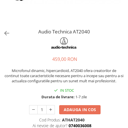
Stabilizatoare de tensiune UPS si
Power Conditioner
Unelte Audio
Microfoane
Accesorii de microfoane
Audio Technica AT2040
Capsule de microfon
Case-uri de microfoane
Microfoane de broadcast
459,00 RON
Microfoane de instrumente
Microfoane de masurare si
Microfonul dinamic, hipercardioid, AT2040 ofera creatorilor de
calibrare
continut toate caracteristicile necesare pentru a incepe sau pentru a-si
Microfoane de studio
actualiza configuratiile pentru un sunet mult mai profesionist.
Microfoane de Suprafata
IN STOC
Microfoane de voce si live
Durata de livrare:
1-7 zile
Microfoane lavaliera si headset
ADAUGA IN COS
Microfoane podcast, USB, iOS /
Android
Cod Produs:
ATHAT2040
Microfoane pt Camere Video
Ai nevoie de ajutor?
0740036008