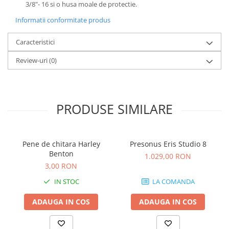
Comenzi si controllere
3/8"- 16 si o husa moale de protectie.
Ecrane LED
Informatii conformitate produs
Efecte de lumini
Lasere
Caracteristici
Masini de fum si ceata
Review-uri
(0)
Mixere DMX
Moving Head-uri
Par Led si Pinspot
PRODUSE SIMILARE
Proiectoare
Scene şi Ring-uri de Dans
Stative si schela lumini
Pene de chitara Harley
Presonus Eris Studio 8
Instrumente Muzicale
Benton
1.029,00 RON
Chitare si bass
3,00 RON
Claviaturi
IN STOC
LA COMANDA
Instrumente cu arcus
ADAUGA IN COS
ADAUGA IN COS
Instrumente de percutie
Instrumente de suflat