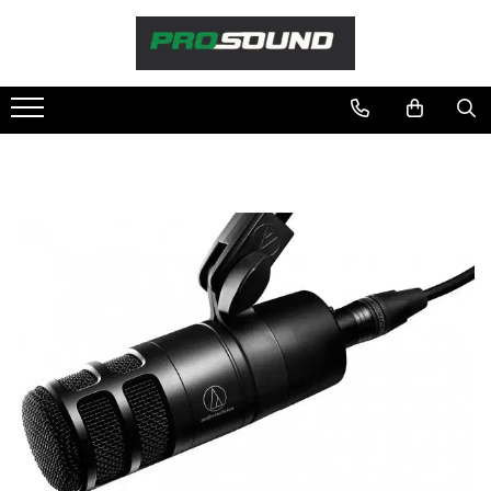
Magazin
Sonorizare / PA
Accesorii sonorizare, PA
Adaptoare phantom
Adresare publica 100V
Amplificatoare Audio
Boxe Audio
Ecrane de difuzie
Mixere audio
Monitorizare In-Ear
Pickup-uri, platane & accesorii
Playere si Recordere
Procesoare si efecte
Shockmount