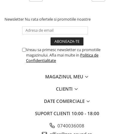
Instrumente si jucarii pentru copii
Instrumente traditionale
Tobe
Newsletter
Nu rata ofertele si promotiile noastre
DJ
Accesorii DJ
Accesorii Pick-up si Vinyl
Case-uri DJ
Vreau sa primesc newsletter cu promotiile
magazinului. Afla mai multe in
Politica de
CD Playere DJ
Confidentialitate
Console DJ
Controllere MIDI - USB DAW
MAGAZINUL MEU
Genti pentru DJ
Mixere DJ
CLIENTI
Platane DJ
DATE COMERCIALE
Samplere si controllere
Stative si pupitre DJ
SUPORT CLIENTI
10:00 - 18:00
Cabluri si conectori
0740036008
Cabluri adaptoare, cabluri Y
office@pro-sound.ro