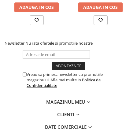
Instrumente si jucarii pentru copii
ADAUGA IN COS
ADAUGA IN COS
Instrumente traditionale
Tobe
DJ
Accesorii DJ
Accesorii Pick-up si Vinyl
Newsletter
Nu rata ofertele si promotiile noastre
Case-uri DJ
CD Playere DJ
Console DJ
Controllere MIDI - USB DAW
Vreau sa primesc newsletter cu promotiile
magazinului. Afla mai multe in
Politica de
Genti pentru DJ
Confidentialitate
Mixere DJ
Platane DJ
MAGAZINUL MEU
Samplere si controllere
Stative si pupitre DJ
CLIENTI
Cabluri si conectori
DATE COMERCIALE
Cabluri adaptoare, cabluri Y