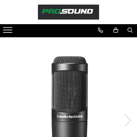
Magazin
Sonorizare / PA
Accesorii sonorizare, PA
Adaptoare phantom
Adresare publica 100V
Amplificatoare Audio
Boxe Audio
Ecrane de difuzie
Mixere audio
Monitorizare In-Ear
Pickup-uri, platane & accesorii
Playere si Recordere
Procesoare si efecte
Shockmount