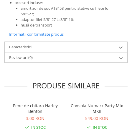
Comenzi si controllere
accesori incluse:
Ecrane LED
amortizor de șoc AT8458 pentru stative cu filete for
5/8"-27;
Efecte de lumini
adaptor filet 5/8"-27 la 3/8"-16;
Lasere
husă de transport
Masini de fum si ceata
Informatii conformitate produs
Mixere DMX
Moving Head-uri
Caracteristici
Par Led si Pinspot
Review-uri
(0)
Proiectoare
Scene şi Ring-uri de Dans
Stative si schela lumini
PRODUSE SIMILARE
Instrumente Muzicale
Chitare si bass
Claviaturi
Pene de chitara Harley
Consola Numark Party Mix
Instrumente cu arcus
Benton
MKII
Instrumente de percutie
3,00 RON
549,00 RON
Instrumente de suflat
IN STOC
IN STOC