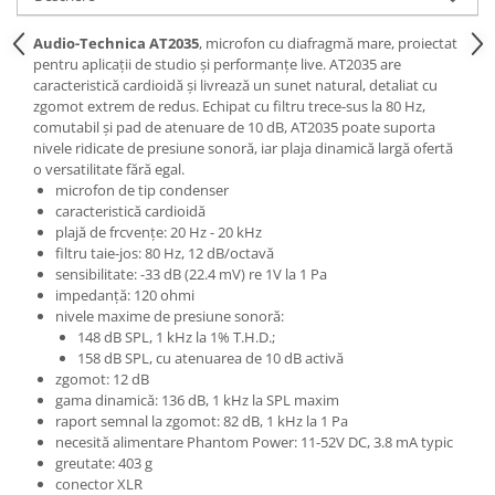
Microfoane de studio
Monitoare de studio
Audio-Technica AT2035
, microfon cu diafragmă mare, proiectat
Pop filtre
pentru aplicații de studio și performanțe live. AT2035 are
caracteristică cardioidă și livrează un sunet natural, detaliat cu
Preamplificatoare
zgomot extrem de redus. Echipat cu filtru trece-sus la 80 Hz,
Protectii antifonice pentru urechi
comutabil și pad de atenuare de 10 dB, AT2035 poate suporta
Rack studio
nivele ridicate de presiune sonoră, iar plaja dinamică largă ofertă
o versatilitate fără egal.
Recordere de studio
microfon de tip condenser
Recordere portabile
caracteristică cardioidă
plajă de frcvențe: 20 Hz - 20 kHz
Sintetizatoare
filtru taie-jos: 80 Hz, 12 dB/octavă
Standuri si stative de monitoare
sensibilitate: -33 dB (22.4 mV) re 1V la 1 Pa
Subwoofere de studio
impedanță: 120 ohmi
nivele maxime de presiune sonoră:
Tratament acustic
148 dB SPL, 1 kHz la 1% T.H.D.;
Lumini si efecte
158 dB SPL, cu atenuarea de 10 dB activă
zgomot: 12 dB
Accesorii pentru lumini
gama dinamică: 136 dB, 1 kHz la SPL maxim
Bare Led
raport semnal la zgomot: 82 dB, 1 kHz la 1 Pa
Cabluri de Alimentare
necesită alimentare Phantom Power: 11-52V DC, 3.8 mA typic
greutate: 403 g
Case-uri de lumini
conector XLR