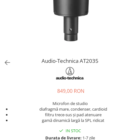
Stabilizatoare de tensiune UPS si
Power Conditioner
Unelte Audio
Microfoane
Accesorii de microfoane
Capsule de microfon
Case-uri de microfoane
Microfoane de broadcast
Audio-Technica AT2035
Microfoane de instrumente
Microfoane de masurare si
calibrare
Microfoane de studio
849,00 RON
Microfoane de Suprafata
Microfon de studio
Microfoane de voce si live
diafragmă mare, condenser, cardioid
Microfoane lavaliera si headset
filtru trece-sus și pad atenuare
gamă dinamică largă la SPL ridicat
Microfoane podcast, USB, iOS /
Android
IN STOC
Microfoane pt Camere Video
Durata de livrare:
1-7 zile