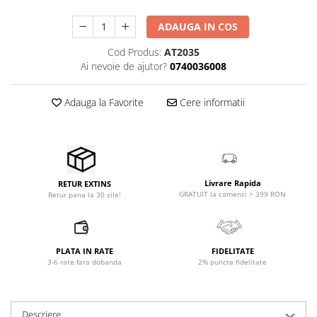
Microfoane pt instalatii si
conferinta
ADAUGA IN COS
Microfoane Ribbon
Cod Produs:
AT2035
Microfoane stereo
Ai nevoie de ajutor?
0740036008
Microfoane Suspendabile
Microfoane wireless si sisteme
Adauga la Favorite
Cere informatii
Stative de microfon
Studio si inregistrari
Accesorii de microfoane
Accesorii de rack
Livrare Rapida
RETUR EXTINS
Accesorii echipamente de studio
GRATUIT la comenzi > 399 RON
Retur pana la 30 zile!
Clape MIDI
Controllere MIDI - USB DAW
Controllere monitoare de studio
PLATA IN RATE
FIDELITATE
3-6 rate fara dobanda
2% puncte fidelitate
Convertoare AD/DA
Interfete audio
Interfete MIDI si Cabluri Midi-USB
Descriere