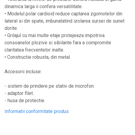
Ecrane LED
dinamica larga ii confera versatilitate.
Efecte de lumini
• Modelul polar cardioid reduce captarea zgomotelor din
Lasere
lateral si din spate, imbunatatind izolarea sursei de sunet
dorite.
Masini de fum si ceata
• Grilajul cu mai multe etaje protejeaza impotriva
Mixere DMX
consoanelor plozive si sibilante fara a compromite
Moving Head-uri
claritatea frecventelor inalte.
Par Led si Pinspot
• Constructie robusta, din metal.
Proiectoare
Accesorii incluse:
Scene şi Ring-uri de Dans
Stative si schela lumini
- sistem de prindere pe stativ de microfon.
Instrumente Muzicale
- adaptor filet.
- husa de protectie.
Chitare si bass
Informatii conformitate produs
Claviaturi
Instrumente cu arcus
Instrumente de percutie