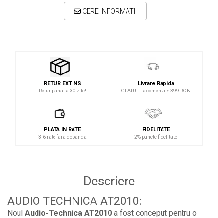
CERE INFORMATII
Studio si inregistrari
Accesorii de microfoane
Accesorii de rack
Accesorii echipamente de studio
Clape MIDI
Livrare Rapida
RETUR EXTINS
Controllere MIDI - USB DAW
GRATUIT la comenzi > 399 RON
Retur pana la 30 zile!
Controllere monitoare de studio
Convertoare AD/DA
PLATA IN RATE
FIDELITATE
Interfete audio
3-6 rate fara dobanda
2% puncte fidelitate
Interfete MIDI si Cabluri Midi-USB
Microfoane de studio
Descriere
Monitoare de studio
Pop filtre
AUDIO TECHNICA AT2010:
Preamplificatoare
Noul
Audio-Technica AT2010
a fost conceput pentru o