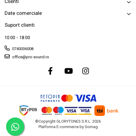
Clienti
Casti wireless / fara fir
Idei de cadouri
Date comerciale
Suport clienti
10:00 - 18:00
0740036008
office@pro-sound.ro
©Copyright GLORYTONES S.R.L. 2026
Platforma E-commerce by Gomag