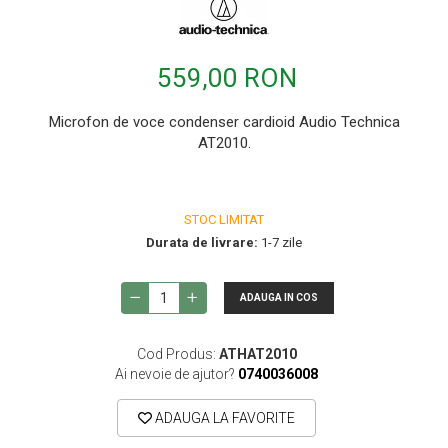
Microfoane de instrumente
Microfoane de masurare si calibrare
559,00 RON
Microfoane de studio
Microfoane de Suprafata
Microfon de voce condenser cardioid Audio Technica
AT2010.
Microfoane de voce si live
Microfoane lavaliera si headset
Microfoane podcast, USB, iOS /
STOC LIMITAT
Android
Durata de livrare:
1-7 zile
Microfoane pt Camere Video
Microfoane pt instalatii si conferinta
ADAUGA IN COS
Microfoane Ribbon
Microfoane stereo
Cod Produs:
ATHAT2010
Ai nevoie de ajutor?
0740036008
Microfoane Suspendabile
Microfoane wireless si sisteme
ADAUGA LA FAVORITE
Stative de microfon