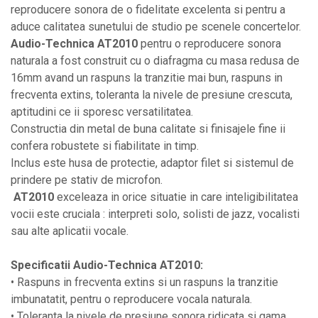
reproducere sonora de o fidelitate excelenta si pentru a
Protectii antifonice pentru urechi
aduce calitatea sunetului de studio pe scenele concertelor.
Rack studio
Audio-Technica AT2010
pentru o reproducere sonora
Recordere de studio
naturala a fost construit cu o diafragma cu masa redusa de
Recordere portabile
16mm avand un raspuns la tranzitie mai bun, raspuns in
frecventa extins, toleranta la nivele de presiune crescuta,
Sintetizatoare
aptitudini ce ii sporesc versatilitatea.
Standuri si stative de monitoare
Constructia din metal de buna calitate si finisajele fine ii
Subwoofere de studio
confera robustete si fiabilitate in timp.
Inclus este husa de protectie, adaptor filet si sistemul de
Tratament acustic
prindere pe stativ de microfon.
Lumini si efecte
AT2010
exceleaza in orice situatie in care inteligibilitatea
Accesorii pentru lumini
vocii este cruciala : interpreti solo, solisti de jazz, vocalisti
Bare Led
sau alte aplicatii vocale.
Cabluri de Alimentare
Specificatii
Audio-Technica AT2010:
Case-uri de lumini
• Raspuns in frecventa extins si un raspuns la tranzitie
Comenzi si controllere
imbunatatit, pentru o reproducere vocala naturala.
• Toleranta la nivele de presiune sonora ridicata si gama