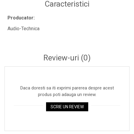
Caracteristici
Instrumente de suflat
Instrumente si jucarii pentru copii
Producator:
Instrumente traditionale
Audio-Technica
Tobe
DJ
Accesorii DJ
Review-uri
(0)
Accesorii Pick-up si Vinyl
Case-uri DJ
CD Playere DJ
Daca doresti sa iti exprimi parerea despre acest
Console DJ
produs poti adauga un review.
Controllere MIDI - USB DAW
SCRIE UN REVIEW
Genti pentru DJ
Mixere DJ
Platane DJ