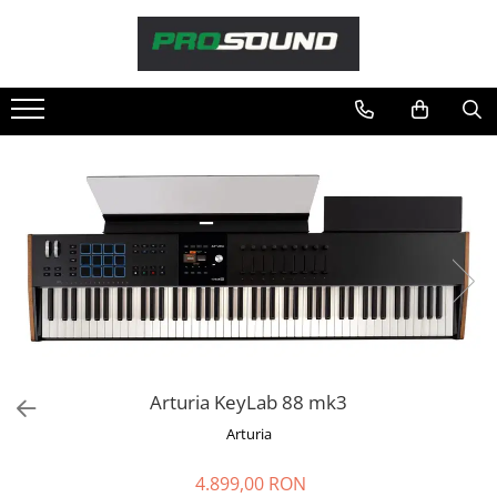
Magazin
Sonorizare / PA
Accesorii sonorizare, PA
Adaptoare phantom
Adresare publica 100V
Amplificatoare Audio
Boxe Audio
Ecrane de difuzie
Mixere audio
Monitorizare In-Ear
Pickup-uri, platane & accesorii
Arturia KeyLab 88 mk3
Playere si Recordere
Arturia
Procesoare si efecte
Shockmount
4.899,00 RON