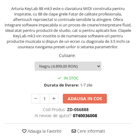
Stabilizatoare de tensiune UPS si
Power Conditioner
Arturia KeyLab 88 mk3 este o claviatura MIDI construita pentru
inspiratie, cu 88 de clape grele Fatar de calitate profesionala,
Unelte Audio
aftertouch reproiectat si controale sensibile la atingere. Ofera
Microfoane
integrare software impecabila si un proces de creare/interpretare fluid,
ideal atat pentru productii de studio, cat si pentru aplicatii live. Clapele
Accesorii de microfoane
KeyLab mk3 vin insotite si de numeroase software-uri pentru
Capsule de microfon
productie muzicala si dispun de un ecran cu diagonala de 3.5 inchi ce
usureaza navigarea preset-urilor si setarea parametrilor.
Case-uri de microfoane
Culoare
:
Microfoane de broadcast
Microfoane de instrumente
Microfoane de masurare si
calibrare
IN STOC
Durata de livrare:
1-7 zile
Microfoane de studio
Microfoane de Suprafata
ADAUGA IN COS
Microfoane de voce si live
Microfoane lavaliera si headset
Cod Produs:
ZD-056888
Ai nevoie de ajutor?
0740036008
Microfoane podcast, USB, iOS /
Android
Microfoane pt Camere Video
Adauga la Favorite
Cere informatii