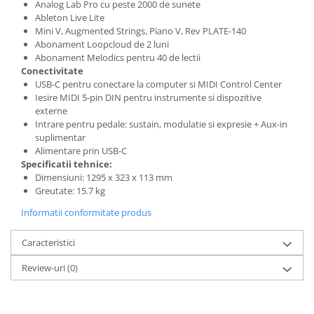
Comenzi si controllere
Analog Lab Pro cu peste 2000 de sunete
Ableton Live Lite
Ecrane LED
Mini V, Augmented Strings, Piano V, Rev PLATE-140
Efecte de lumini
Abonament Loopcloud de 2 luni
Lasere
Abonament Melodics pentru 40 de lectii
Conectivitate
Masini de fum si ceata
USB-C pentru conectare la computer si MIDI Control Center
Mixere DMX
Iesire MIDI 5-pin DIN pentru instrumente si dispozitive
Moving Head-uri
externe
Intrare pentru pedale: sustain, modulatie si expresie + Aux-in
Par Led si Pinspot
suplimentar
Proiectoare
Alimentare prin USB-C
Specificatii tehnice:
Scene şi Ring-uri de Dans
Dimensiuni: 1295 x 323 x 113 mm
Stative si schela lumini
Greutate: 15.7 kg
Instrumente Muzicale
Informatii conformitate produs
Chitare si bass
Claviaturi
Caracteristici
Instrumente cu arcus
Review-uri
(0)
Instrumente de percutie
Instrumente de suflat