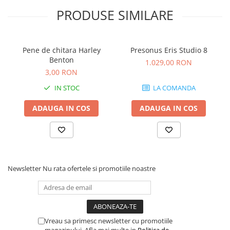
Instrumente si jucarii pentru copii
PRODUSE SIMILARE
Instrumente traditionale
Tobe
DJ
Pene de chitara Harley
Presonus Eris Studio 8
Accesorii DJ
Benton
1.029,00 RON
Accesorii Pick-up si Vinyl
3,00 RON
Case-uri DJ
IN STOC
LA COMANDA
CD Playere DJ
ADAUGA IN COS
ADAUGA IN COS
Console DJ
Controllere MIDI - USB DAW
Genti pentru DJ
Mixere DJ
Platane DJ
Newsletter
Nu rata ofertele si promotiile noastre
Samplere si controllere
Stative si pupitre DJ
Cabluri si conectori
Cabluri adaptoare, cabluri Y
Vreau sa primesc newsletter cu promotiile