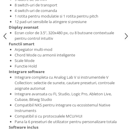
Microfoane de studio
8 switch-uri de transport
Monitoare de studio
4 switch-uri de comanda
Pop filtre
1 rotita pentru modulatie si 1 rotita pentru pitch
12 pad-uri sensibile la atingere si presiune
Preamplificatoare
Display avansat
Protectii antifonice pentru urechi
Ecran color de 3.5", 320x480 px, cu 8 butoane contextuale
pentru control intuitiv
Rack studio
Functii smart
Recordere de studio
Arpegiator multi-mod
Recordere portabile
Chord Mode cu armonii inteligente
Scale Mode
Sintetizatoare
Functie Hold
Standuri si stative de monitoare
Integrare software
Subwoofere de studio
Integrare completa cu Analog Lab V si instrumentele V
Collection: selectie de sunete, cautare preseturi, controale
Tratament acustic
asignate automat
Lumini si efecte
Integrare avansata cu FL Studio, Logic Pro, Ableton Live,
Cubase, Bitwig Studio
Accesorii pentru lumini
Compatibil NKS pentru integrare cu ecosistemul Native
Bare Led
Instruments
Cabluri de Alimentare
Compatibil si cu protocoalele MCU/HUI
Pana la 6 preseturi de utilizator pentru personalizare totala
Case-uri de lumini
Software inclus