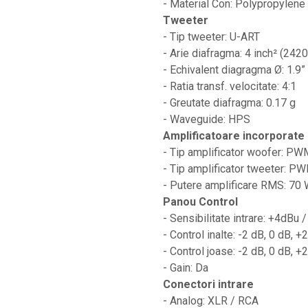
- Material Con: Polypropylene
Protectii antifonice pentru urechi
Tweeter
Rack studio
- Tip tweeter: U-ART
- Arie diafragma: 4 inch² (242
Recordere de studio
- Echivalent diagragma Ø: 1.9
Recordere portabile
- Ratia transf. velocitate: 4:1
Sintetizatoare
- Greutate diafragma: 0.17 g
Standuri si stative de monitoare
- Waveguide: HPS
Amplificatoare incorporate
Subwoofere de studio
- Tip amplificator woofer: PW
Tratament acustic
- Tip amplificator tweeter: P
Lumini si efecte
- Putere amplificare RMS: 70
Panou Control
Accesorii pentru lumini
- Sensibilitate intrare: +4dBu
Bare Led
- Control inalte: -2 dB, 0 dB, +
Cabluri de Alimentare
- Control joase: -2 dB, 0 dB, +
Case-uri de lumini
- Gain: Da
Conectori intrare
Comenzi si controllere
- Analog: XLR / RCA