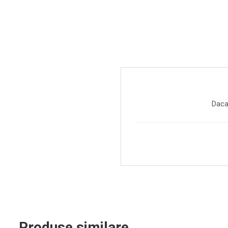
Instrumente de suflat
Instrumente si jucarii pentru copii
Instrumente traditionale
Tobe
DJ
Accesorii DJ
Daca
Accesorii Pick-up si Vinyl
Case-uri DJ
CD Playere DJ
Console DJ
Controllere MIDI - USB DAW
Genti pentru DJ
Mixere DJ
Platane DJ
Produse similare