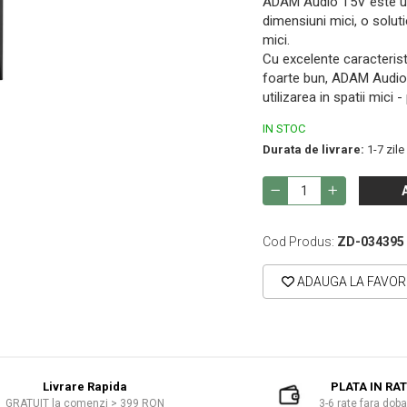
ADAM Audio T5V este un 
dimensiuni mici, o soluti
mici.
Cu excelente caracteristi
foarte bun, ADAM Audio 
utilizarea in spatii mici
IN STOC
Durata de livrare:
1-7 zile
Cod Produs:
ZD-034395
ADAUGA LA FAVOR
Livrare Rapida
PLATA IN RA
GRATUIT la comenzi > 399 RON
3-6 rate fara dob