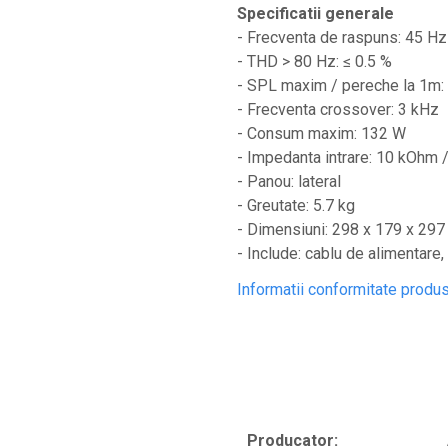
Ecrane LED
Specificatii generale
Efecte de lumini
- Frecventa de raspuns: 45 Hz
- THD > 80 Hz: ≤ 0.5 %
Lasere
- SPL maxim / pereche la 1m:
Masini de fum si ceata
- Frecventa crossover: 3 kHz
Mixere DMX
- Consum maxim: 132 W
Moving Head-uri
- Impedanta intrare: 10 kOhm
- Panou: lateral
Par Led si Pinspot
- Greutate: 5.7 kg
Proiectoare
- Dimensiuni: 298 x 179 x 29
Scene şi Ring-uri de Dans
- Include: cablu de alimentare
Stative si schela lumini
Informatii conformitate produ
Instrumente Muzicale
Chitare si bass
Claviaturi
Instrumente cu arcus
Instrumente de percutie
Producator: