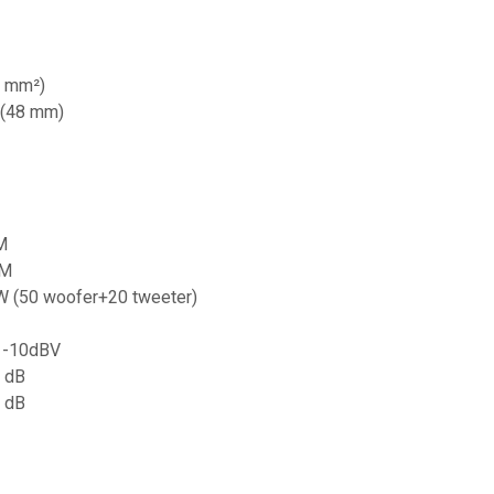
0 mm²)
” (48 mm)
M
WM
 W (50 woofer+20 tweeter)
 / -10dBV
2 dB
2 dB