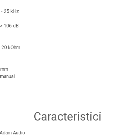
 - 25 kHz
 > 106 dB
 / 20 kOhm
7 mm
, manual
s
Caracteristici
Adam Audio