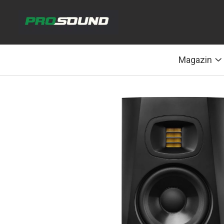
Magazin
Sonorizare / PA
Magazin
Playere si Recordere
Procesoare si efecte
Shockmount
Stabilizatoare de tensiune UPS si
Power Conditioner
Unelte Audio
Microfoane
Accesorii de microfoane
Capsule de microfon
Case-uri de microfoane
Microfoane de broadcast