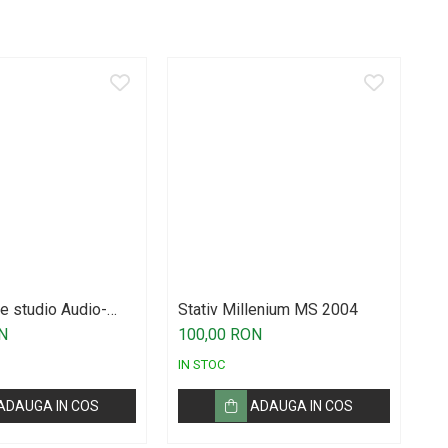
e studio Audio-
Stativ Millenium MS 2004
Ca
AT2020
J
N
100,00 RON
de
IN STOC
IN
ADAUGA IN COS
ADAUGA IN COS