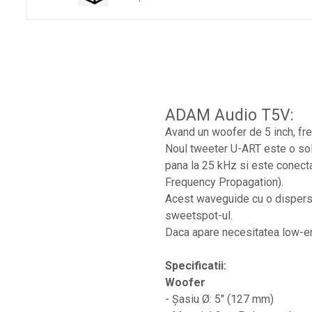
Studio si inregistrari
Accesorii de microfoane
Accesorii de rack
Accesorii echipamente de studio
Clape MIDI
ADAM Audio T5V:
Controllere MIDI - USB DAW
Avand un woofer de 5 inch, fr
Noul tweeter U-ART este o solu
Controllere monitoare de studio
pana la 25 kHz si este conecta
Convertoare AD/DA
Frequency Propagation).
Interfete audio
Acest waveguide cu o dispersie
Interfete MIDI si Cabluri Midi-USB
sweetspot-ul.
Daca apare necesitatea low-e
Microfoane de studio
Monitoare de studio
Specificatii:
Pop filtre
Woofer
- Șasiu Ø: 5" (127 mm)
Preamplificatoare