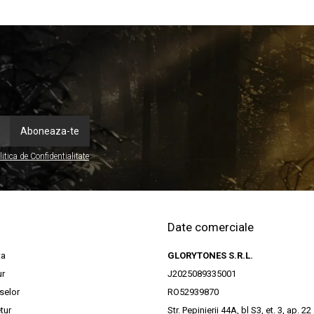
litica de Confidentialitate
Date comerciale
ta
GLORYTONES S.R.L.
ur
J2025089335001
selor
RO52939870
tur
Str. Pepinierii 44A, bl S3, et. 3, ap. 22