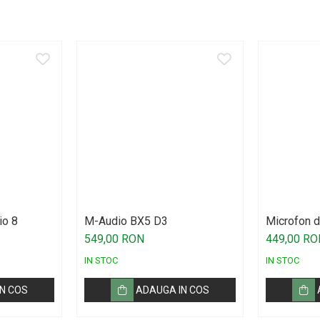
io 8
M-Audio BX5 D3
Microfon d
Technica 
549,00 RON
449,00 RO
IN STOC
IN STOC
N COS
ADAUGA IN COS