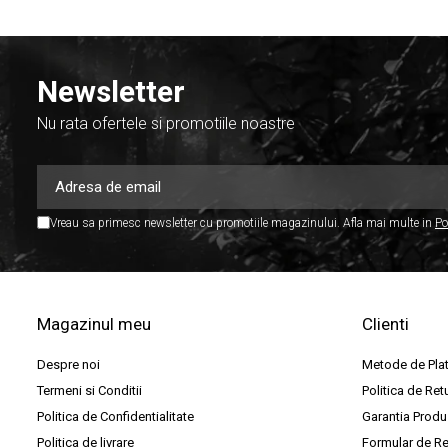
Stative de mixer
Stative de partituri
Case-uri, rack, huse si genti
Newsletter
Case-uri universale
Nu rata ofertele si promotiile noastre
Pachete si bundle
Casti Audio
Amplificatoare de casti
Vreau sa primesc newsletter cu promotiile magazinului. Afla mai multe in
Po
Cabluri Earpad si accesorii de casti
Casti broadcast si Casti cu Microfon
Casti DJ
Magazinul meu
Clienti
Casti Hi-fi
Casti In ear pentru monitorizare
Despre noi
Metode de Pla
Termeni si Conditii
Politica de Ret
Casti Noise Cancelling
Politica de Confidentialitate
Garantia Produ
Casti Studio
Politica de livrare
Formular de Re