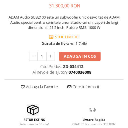
Stabilizatoare de tensiune UPS si
31.300,00 RON
Power Conditioner
Unelte Audio
ADAM Audio SUB2100 este un subwoofer unic dezvoltat de ADAM
Microfoane
Audio special pentru cerintele unor studio-uri si incaperi de largi
dimensiuni.- 21.5 inch- Putere RMS: 1000 W
Accesorii de microfoane
STOC LIMITAT
Capsule de microfon
Durata de livrare:
1-7 zile
Case-uri de microfoane
Microfoane de broadcast
ADAUGA IN COS
Microfoane de instrumente
Cod Produs:
ZD-034412
Microfoane de masurare si
Ai nevoie de ajutor?
0740036008
calibrare
Microfoane de studio
Adauga la Favorite
Cere informatii
Microfoane de Suprafata
Microfoane de voce si live
Microfoane lavaliera si headset
Microfoane podcast, USB, iOS /
Android
Livrare Rapida
RETUR EXTINS
Microfoane pt Camere Video
GRATUIT la comenzi > 399 RON
Retur pana la 30 zile!