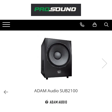
Magazin
Sonorizare / PA
Accesorii sonorizare, PA
Adaptoare phantom
Adresare publica 100V
Amplificatoare Audio
Boxe Audio
Ecrane de difuzie
Mixere audio
Monitorizare In-Ear
Pickup-uri, platane & accesorii
ADAM Audio SUB2100
Playere si Recordere
Procesoare si efecte
Shockmount