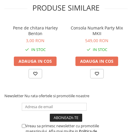
Comenzi si controllere
PRODUSE SIMILARE
Ecrane LED
Efecte de lumini
Lasere
Pene de chitara Harley
Consola Numark Party Mix
Masini de fum si ceata
Benton
MKII
Mixere DMX
3,00 RON
549,00 RON
Moving Head-uri
IN STOC
IN STOC
Par Led si Pinspot
ADAUGA IN COS
ADAUGA IN COS
Proiectoare
Scene şi Ring-uri de Dans
Stative si schela lumini
Instrumente Muzicale
Chitare si bass
Newsletter
Nu rata ofertele si promotiile noastre
Claviaturi
Instrumente cu arcus
Instrumente de percutie
Instrumente de suflat
Vreau sa primesc newsletter cu promotiile
magazinului. Afla mai multe in
Politica de