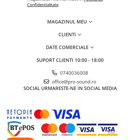
Instrumente si jucarii pentru copii
Confidentialitate
Instrumente traditionale
Tobe
MAGAZINUL MEU
DJ
Accesorii DJ
CLIENTI
Accesorii Pick-up si Vinyl
DATE COMERCIALE
Case-uri DJ
CD Playere DJ
SUPORT CLIENTI
10:00 - 18:00
Console DJ
0740036008
Controllere MIDI - USB DAW
office@pro-sound.ro
Genti pentru DJ
SOCIAL
URMARESTE-NE IN SOCIAL MEDIA
Mixere DJ
Platane DJ
Samplere si controllere
Stative si pupitre DJ
Cabluri si conectori
Cabluri adaptoare, cabluri Y