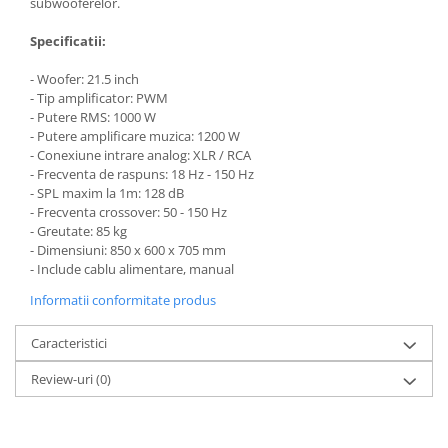
Microfoane de studio
subwooferelor.
Monitoare de studio
Specificatii:
Pop filtre
- Woofer: 21.5 inch
Preamplificatoare
- Tip amplificator: PWM
Protectii antifonice pentru urechi
- Putere RMS: 1000 W
Rack studio
- Putere amplificare muzica: 1200 W
- Conexiune intrare analog: XLR / RCA
Recordere de studio
- Frecventa de raspuns: 18 Hz - 150 Hz
Recordere portabile
- SPL maxim la 1m: 128 dB
Sintetizatoare
- Frecventa crossover: 50 - 150 Hz
- Greutate: 85 kg
Standuri si stative de monitoare
- Dimensiuni: 850 x 600 x 705 mm
Subwoofere de studio
- Include cablu alimentare, manual
Tratament acustic
Informatii conformitate produs
Lumini si efecte
Caracteristici
Accesorii pentru lumini
Bare Led
Review-uri
(0)
Cabluri de Alimentare
Case-uri de lumini