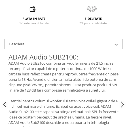
Microfoane pt instalatii si
conferinta
Microfoane Ribbon
PLATA IN RATE
FIDELITATE
Microfoane stereo
3-6 rate fara dobanda
2% puncte fidelitate
Microfoane Suspendabile
Microfoane wireless si sisteme
Descriere
Stative de microfon
Studio si inregistrari
ADAM Audio SUB2100:
Accesorii de microfoane
ADAM Audio SUB2100 combina un woofer imens de 21.5 inch si
Accesorii de rack
un amplificator capabil de o putere continua de 1000 W, intr-o
carcasa bass reflex creata pentru reproducerea frecventelor joase
Accesorii echipamente de studio
pana la 18 Hz. Avand o eficienta inalta alaturi de puterea de care
Clape MIDI
dispune (99dB/W/m), permite sistemului sa produca peak-uri SPL
liniare de 128 dB fara compresie semnificativa a sunetului.
Controllere MIDI - USB DAW
Controllere monitoare de studio
Esential pentru volumul wooferului este voice coil-ul gigantic de 6
Convertoare AD/DA
inch, cel mai mare din lume. Echipat cu acest voice coil, ADAM
Audio Sub2100 este capabil sa atinga cel mai inalt SPL la frecvente
Interfete audio
joase ce poate fi perceput de urechea umana. La fiecare nivel,
Interfete MIDI si Cabluri Midi-USB
ADAM Audio Sub2100 deschide o noua poarta in tehnologia