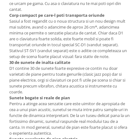
ce urcam pe gama. Cu asa o claviatura nu te mai poti opri din
cantat.
Corp compact pe care-l poti transporta oriunde
Sasiul a fost regandit cu o noua structura si un nou design mult
mai subtire, avand o adancime de aprox 26 cm*, adancimea
minima ce permite o senzatie placuta de cantat. Chiar daca D1
are o claviatura foarte solida, este foarte mobil si poate fi
transportat oriunde in tocul special SC-D1 (vandut separat).
Stativul ST-SV1 (vandut separat) este o aditie ce completeaza un
setup de scena foarte placut vizual: fara stativ de note.
30 de sunete de inalta calitate
D1 contine 30 de sunete foarte expresive ce contin nu doar
varietati de piane pentru toate genurile (clasic jazz pop) dar si
piane electrice, orgi si claviaturi ce pot fi utile pe scena si chiar si
sunete precum vibrafon, chitara acustica si instrumente cu
coarde.
Sunete bogate si reale de pian
Pentru a atinge acea senzatie care este uimitor de apropiata de
cea a unui pian acustic, sunetul se muta intre patru sample-uri in
functie de dinamica interpretarii. De la un tuseu delicat pana la un
fortissimo dinamic, sunetul raspunde real modului tau de a
canta. In mod general, sunetul de pian este foarte placut si ofera
o experienta autentica.
Sunete excelente de pian electric