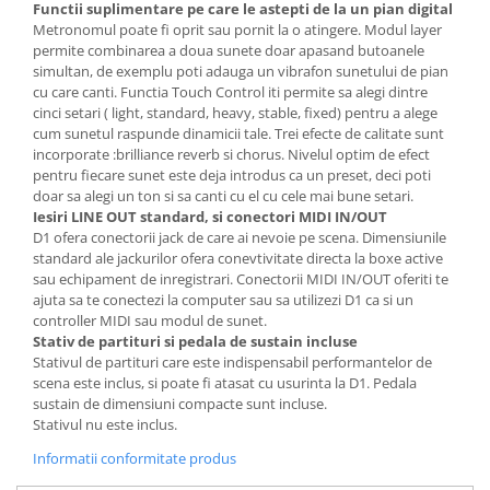
Functii suplimentare pe care le astepti de la un pian digital
Metronomul poate fi oprit sau pornit la o atingere. Modul layer
permite combinarea a doua sunete doar apasand butoanele
simultan, de exemplu poti adauga un vibrafon sunetului de pian
cu care canti. Functia Touch Control iti permite sa alegi dintre
cinci setari ( light, standard, heavy, stable, fixed) pentru a alege
cum sunetul raspunde dinamicii tale. Trei efecte de calitate sunt
incorporate :brilliance reverb si chorus. Nivelul optim de efect
pentru fiecare sunet este deja introdus ca un preset, deci poti
doar sa alegi un ton si sa canti cu el cu cele mai bune setari.
Iesiri LINE OUT standard, si conectori MIDI IN/OUT
D1 ofera conectorii jack de care ai nevoie pe scena. Dimensiunile
standard ale jackurilor ofera conevtivitate directa la boxe active
sau echipament de inregistrari. Conectorii MIDI IN/OUT oferiti te
ajuta sa te conectezi la computer sau sa utilizezi D1 ca si un
controller MIDI sau modul de sunet.
Stativ de partituri si pedala de sustain incluse
Stativul de partituri care este indispensabil performantelor de
scena este inclus, si poate fi atasat cu usurinta la D1. Pedala
sustain de dimensiuni compacte sunt incluse.
Stativul nu este inclus.
Informatii conformitate produs