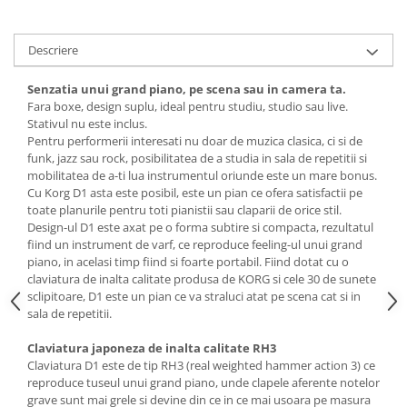
Descriere
Senzatia unui grand piano, pe scena sau in camera ta.
Fara boxe, design suplu, ideal pentru studiu, studio sau live.
Stativul nu este inclus.
Pentru performerii interesati nu doar de muzica clasica, ci si de
funk, jazz sau rock, posibilitatea de a studia in sala de repetitii si
mobilitatea de a-ti lua instrumentul oriunde este un mare bonus.
Cu Korg D1 asta este posibil, este un pian ce ofera satisfactii pe
toate planurile pentru toti pianistii sau claparii de orice stil.
Design-ul D1 este axat pe o forma subtire si compacta, rezultatul
fiind un instrument de varf, ce reproduce feeling-ul unui grand
piano, in acelasi timp fiind si foarte portabil. Fiind dotat cu o
claviatura de inalta calitate produsa de KORG si cele 30 de sunete
sclipitoare, D1 este un pian ce va straluci atat pe scena cat si in
sala de repetitii.
Claviatura japoneza de inalta calitate RH3
Claviatura D1 este de tip RH3 (real weighted hammer action 3) ce
reproduce tuseul unui grand piano, unde clapele aferente notelor
grave sunt mai grele si devine din ce in ce mai usoara pe masura