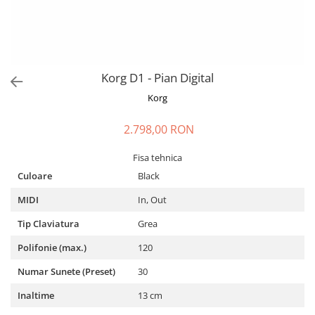
Casti Audio
Idei de cadouri
Korg D1 - Pian Digital
Korg
2.798,00 RON
Fisa tehnica
Culoare
Black
MIDI
In, Out
Tip Claviatura
Grea
Polifonie (max.)
120
Numar Sunete (Preset)
30
Inaltime
13 cm