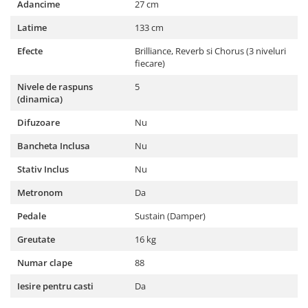
Adancime
27 cm
Latime
133 cm
Efecte
Brilliance, Reverb si Chorus (3 niveluri
fiecare)
Nivele de raspuns
5
(dinamica)
Difuzoare
Nu
Bancheta Inclusa
Nu
Stativ Inclus
Nu
Metronom
Da
Pedale
Sustain (Damper)
Greutate
16 kg
Numar clape
88
Iesire pentru casti
Da