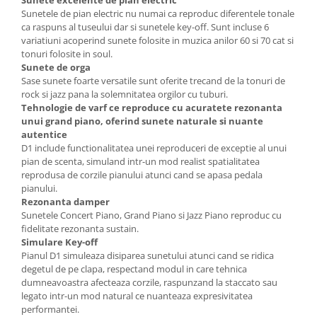
Sunetele de pian electric nu numai ca reproduc diferentele tonale
ca raspuns al tuseului dar si sunetele key-off. Sunt incluse 6
variatiuni acoperind sunete folosite in muzica anilor 60 si 70 cat si
tonuri folosite in soul.
Sunete de orga
Sase sunete foarte versatile sunt oferite trecand de la tonuri de
rock si jazz pana la solemnitatea orgilor cu tuburi.
Tehnologie de varf ce reproduce cu acuratete rezonanta
unui grand piano, oferind sunete naturale si nuante
autentice
D1 include functionalitatea unei reproduceri de exceptie al unui
pian de scenta, simuland intr-un mod realist spatialitatea
reprodusa de corzile pianului atunci cand se apasa pedala
pianului.
Rezonanta damper
Sunetele Concert Piano, Grand Piano si Jazz Piano reproduc cu
fidelitate rezonanta sustain.
Simulare Key-off
Pianul D1 simuleaza disiparea sunetului atunci cand se ridica
degetul de pe clapa, respectand modul in care tehnica
dumneavoastra afecteaza corzile, raspunzand la staccato sau
legato intr-un mod natural ce nuanteaza expresivitatea
performantei.