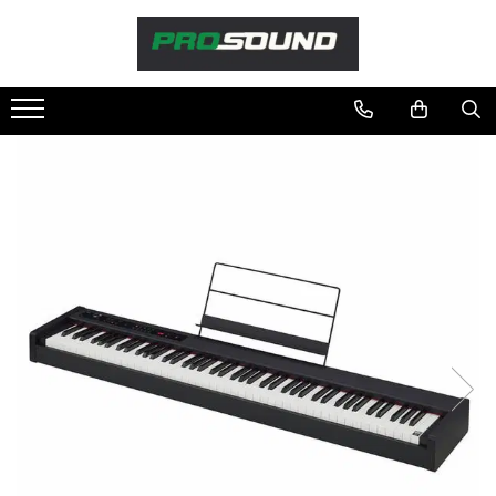
Magazin
Sonorizare / PA
Microfoane
Studio si inregistrari
Lumini si efecte
Instrumente Muzicale
DJ
Cabluri si conectori
Cabluri atena
Mufe adaptoare
Standuri stative si pupitre
Case-uri, rack, huse si genti
Pachete si bundle