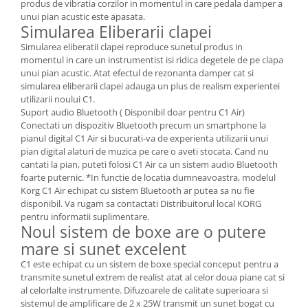
produs de vibratia corzilor in momentul in care pedala damper a
unui pian acustic este apasata.
Simularea Eliberarii clapei
Simularea eliberatii clapei reproduce sunetul produs in
momentul in care un instrumentist isi ridica degetele de pe clapa
unui pian acustic. Atat efectul de rezonanta damper cat si
simularea eliberarii clapei adauga un plus de realism experientei
utilizarii noului C1.
Suport audio Bluetooth ( Disponibil doar pentru C1 Air)
Conectati un dispozitiv Bluetooth precum un smartphone la
pianul digital C1 Air si bucurati-va de experienta utilizarii unui
pian digital alaturi de muzica pe care o aveti stocata. Cand nu
cantati la pian, puteti folosi C1 Air ca un sistem audio Bluetooth
foarte puternic. *In functie de locatia dumneavoastra, modelul
Korg C1 Air echipat cu sistem Bluetooth ar putea sa nu fie
disponibil. Va rugam sa contactati Distribuitorul local KORG
pentru informatii suplimentare.
Noul sistem de boxe are o putere
mare si sunet excelent
C1 este echipat cu un sistem de boxe special conceput pentru a
transmite sunetul extrem de realist atat al celor doua piane cat si
al celorlalte instrumente. Difuzoarele de calitate superioara si
sistemul de amplificare de 2 x 25W transmit un sunet bogat cu