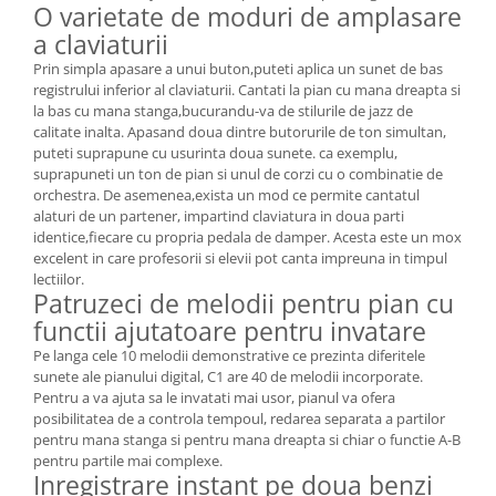
O varietate de moduri de amplasare
a claviaturii
Prin simpla apasare a unui buton,puteti aplica un sunet de bas
registrului inferior al claviaturii. Cantati la pian cu mana dreapta si
la bas cu mana stanga,bucurandu-va de stilurile de jazz de
calitate inalta. Apasand doua dintre butorurile de ton simultan,
puteti suprapune cu usurinta doua sunete. ca exemplu,
suprapuneti un ton de pian si unul de corzi cu o combinatie de
orchestra. De asemenea,exista un mod ce permite cantatul
alaturi de un partener, impartind claviatura in doua parti
identice,fiecare cu propria pedala de damper. Acesta este un mox
excelent in care profesorii si elevii pot canta impreuna in timpul
lectiilor.
Patruzeci de melodii pentru pian cu
functii ajutatoare pentru invatare
Pe langa cele 10 melodii demonstrative ce prezinta diferitele
sunete ale pianului digital, C1 are 40 de melodii incorporate.
Pentru a va ajuta sa le invatati mai usor, pianul va ofera
posibilitatea de a controla tempoul, redarea separata a partilor
pentru mana stanga si pentru mana dreapta si chiar o functie A-B
pentru partile mai complexe.
Inregistrare instant pe doua benzi