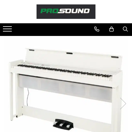
Magazin
Sonorizare / PA
Accesorii sonorizare, PA
Adaptoare phantom
Adresare publica 100V
Amplificatoare Audio
Boxe Audio
Ecrane de difuzie
Mixere audio
Monitorizare In-Ear
Pickup-uri, platane & accesorii
Playere si Recordere
Procesoare si efecte
Shockmount