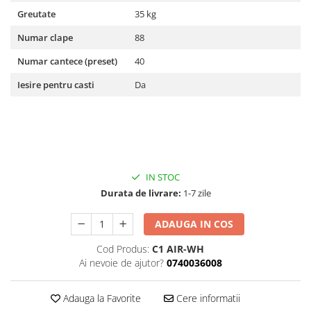
Microfoane de studio
Greutate
35 kg
Monitoare de studio
Numar clape
88
Pop filtre
Preamplificatoare
Numar cantece (preset)
40
Protectii antifonice pentru urechi
Iesire pentru casti
Da
Rack studio
Recordere de studio
Recordere portabile
Sintetizatoare
Standuri si stative de monitoare
IN STOC
Subwoofere de studio
Durata de livrare:
1-7 zile
Tratament acustic
Lumini si efecte
ADAUGA IN COS
Accesorii pentru lumini
Cod Produs:
C1 AIR-WH
Bare Led
Ai nevoie de ajutor?
0740036008
Cabluri de Alimentare
Case-uri de lumini
Adauga la Favorite
Cere informatii