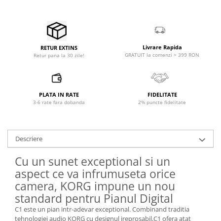
Comenzi si controllere
Ecrane LED
Efecte de lumini
Lasere
Livrare Rapida
RETUR EXTINS
Masini de fum si ceata
GRATUIT la comenzi > 399 RON
Retur pana la 30 zile!
Mixere DMX
Moving Head-uri
Par Led si Pinspot
PLATA IN RATE
FIDELITATE
3-6 rate fara dobanda
2% puncte fidelitate
Proiectoare
Scene şi Ring-uri de Dans
Stative si schela lumini
Descriere
Instrumente Muzicale
Chitare si bass
Cu un sunet exceptional si un
Claviaturi
aspect ce va infrumuseta orice
camera, KORG impune un nou
Instrumente cu arcus
standard pentru Pianul Digital
Instrumente de percutie
Instrumente de suflat
C1 este un pian intr-adevar exceptional. Combinand traditia
tehnologiei audio KORG cu designul ireprosabil,C1 ofera atat