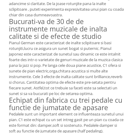
adancime si claritate. De la joase rotunjite pana la inalte
sclipitoare , puteti experimenta expresivitatea unui pian cu coada
chiar din casa dumneavoastra.
Bucurati-va de 30 de de
instrumente muzicale de inalta
calitate si de efecte de studio
Pianul German este caracterizat de inalte sclipitoare si basi
rotunjiti,lucru ce asigura un sunet bogat si puternic. Pianul
Japonez este caracterizat de sunetul sau dinamic ce este intalnit
foarte des intr-o varietate de genuri muzicale de la muzica clasica
pana la jazz si pop. Pe langa cele doua piane acustice, C1 ofera si
sunete de pian electric,orga,chitara acustica si multe alte
instrumente. Cele 3 efecte de inalta calitate sunt brilliance,reverb
si chorus. Cantitatea optima de efecte este pre-setata pentru
fiecare sunet. Astfel,tot ce trebuie sa faceti este sa selectati un
sunet si sa va bucurati pe loc de setarea optima.
Echipat din fabrica cu trei pedale cu
functie de jumatate de apasare
Pedalele sunt un important element ce influenteaza sunetul unui
pian. C1 este echipat cu un set intreg gasit pe un pian cu coada ce
este format din: damper,soft si sostenuto. Pedalele damper si
soft au functie de jumatate de apasare (half pedaling).