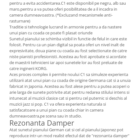
pentru a evita accidentarea.C1 este disponibil pe negru, alb sau
Amplificatoare de casti
maro,pentru a va putea oferi posibilitatea de a il incadra in
Cabluri Earpad si accesorii de casti
camera dumneavoastra. (*Excluzand mecanismele anti-
rasturnare)
Casti broadcast si Casti cu Microfon
Traditie si tehnologie lucrand in armonie pentru a da nastere
Casti DJ
unui pian cu coada ce poate fi plasat oriunde
Casti Hi-fi
Sunetul pianului se schimba vizibil in functie de felul in care este
folosit. Pentru ca un pian digital sa poata oferi un nivel inalt de
Casti In ear pentru monitorizare
expresivitate, doua piane cu coada au fost selectionate de catre
Casti Noise Cancelling
niste pianisti profesionisti. Acestea au fost aprobate si acordate
de maestrii tehnicieni iar apoi sunetele lor au fost preluate de
Casti Studio
catre inginerii KORG.
Casti wireless / fara fir
Aces proces complex ii permite noului C1 sa simuleze experienta
Idei de cadouri
utilizarii atat unui pian cu coada de origine Germana cat si a unuia
fabricat in Japonia. Acestea au fost alese pentru a putea acoperi o
arie larga de sunete potrivite atat pentru redarea stilului intens si
intunecat al muzicii clasice cat si pentru cel puternic si deschis al
muzicii jazz si pop. C1 va ofera experienta naturala si
satisfacatoare a unui pian cu coada chiar in camera
dumneavoastra,pe scena sau in studio.
Rezonanta Damper
Atat sunetul pianului German cat si cel al pianului Japonez pot
reproduce intr-un mod realist efectul dat de "rezonanta damper"