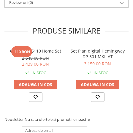
Review-uri
(0)
PRODUSE SIMILARE
Casio CDP-S110 Home Set
Set Pian digital Hemingway
-110 RON
DP-501 MKII AT
2.549,00 RON
3.159,00 RON
2.439,00 RON
IN STOC
IN STOC
ADAUGA IN COS
ADAUGA IN COS
Newsletter
Nu rata ofertele si promotiile noastre