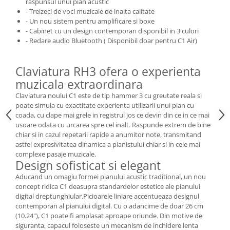
raspunsul unui pian acustic
Cabluri audio
- Treizeci de voci muzicale de inalta calitate
Cabluri de boxe
- Un nou sistem pentru amplificare si boxe
Cabluri de instrumente
- Cabinet cu un design contemporan disponibil in 3 culori
- Redare audio Bluetooth ( Disponibil doar pentru C1 Air)
Cabluri de microfon
Cabluri DMX
Claviatura RH3 ofera o experienta
Cabluri la metru
muzicala extraordinara
Cabluri MIDI si audio digitale
Claviatura noului C1 este de tip hammer 3 cu greutate reala si
Cabluri multicore
poate simula cu exactitate experienta utilizarii unui pian cu
Conectori
coada, cu clape mai grele in registrul jos ce devin din ce in ce mai
Standuri stative si pupitre
usoare odata cu urcarea spre cel inalt. Raspunde extrem de bine
chiar si in cazul repetarii rapide a anumitor note, transmitand
Accesorii stative
astfel expresivitatea dinamica a pianistului chiar si in cele mai
Stative de mixer
complexe pasaje muzicale.
Design sofisticat si elegant
Stative de partituri
Aducand un omagiu formei pianului acustic traditional, un nou
Case-uri, rack, huse si genti
concept ridica C1 deasupra standardelor estetice ale pianului
Case-uri universale
digital dreptunghiular.Picioarele liniare accentueaza designul
contemporan al pianului digital. Cu o adancime de doar 26 cm
Pachete si bundle
(10.24"), C1 poate fi amplasat aproape oriunde. Din motive de
Casti Audio
siguranta, capacul foloseste un mecanism de inchidere lenta