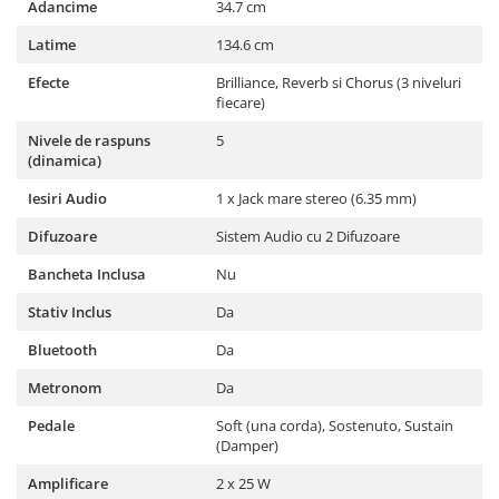
Adancime
34.7 cm
Microfoane pt instalatii si
conferinta
Latime
134.6 cm
Microfoane Ribbon
Efecte
Brilliance, Reverb si Chorus (3 niveluri
Microfoane stereo
fiecare)
Microfoane Suspendabile
Nivele de raspuns
5
Microfoane wireless si sisteme
(dinamica)
Stative de microfon
Iesiri Audio
1 x Jack mare stereo (6.35 mm)
Studio si inregistrari
Difuzoare
Sistem Audio cu 2 Difuzoare
Accesorii de microfoane
Accesorii de rack
Bancheta Inclusa
Nu
Accesorii echipamente de studio
Stativ Inclus
Da
Clape MIDI
Bluetooth
Da
Controllere MIDI - USB DAW
Controllere monitoare de studio
Metronom
Da
Convertoare AD/DA
Pedale
Soft (una corda), Sostenuto, Sustain
Interfete audio
(Damper)
Interfete MIDI si Cabluri Midi-USB
Amplificare
2 x 25 W