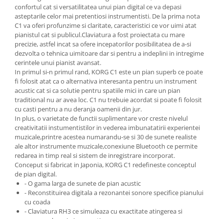
Instrumente si jucarii pentru copii
confortul cat si versatilitatea unui pian digital ce va depasi
Instrumente traditionale
asteptarile celor mai pretentiosi instrumentisti. De la prima nota
C1 va oferi profunzime si claritate, caracteristici ce vor uimi atat
Tobe
pianistul cat si publicul.Claviatura a fost proiectata cu mare
DJ
precizie, astfel incat sa ofere incepatorilor posibilitatea de a-si
dezvolta o tehnica uimitoare dar si pentru a indeplini in intregime
Accesorii DJ
cerintele unui pianist avansat.
Accesorii Pick-up si Vinyl
In primul si-n primul rand, KORG C1 este un pian superb ce poate
Case-uri DJ
fi folosit atat ca o alternativa interesanta pentru un instrument
acustic cat si ca solutie pentru spatiile mici in care un pian
CD Playere DJ
traditional nu ar avea loc. C1 nu trebuie acordat si poate fi folosit
Console DJ
cu casti pentru a nu deranja oamenii din jur.
Controllere MIDI - USB DAW
In plus, o varietate de functii suplimentare vor creste nivelul
creativitatii instumentistilor in vederea imbunatatirii experientei
Genti pentru DJ
muzicale,printre acestea numarandu-se si 30 de sunete realiste
Mixere DJ
ale altor instrumente muzicale,conexiune Bluetooth ce permite
Platane DJ
redarea in timp real si sistem de inregistrare incorporat.
Conceput si fabricat in Japonia, KORG C1 redefineste conceptul
Samplere si controllere
de pian digital.
Stative si pupitre DJ
- O gama larga de sunete de pian acustic
- Reconstituirea digitala a rezonantei sonore specifice pianului
Cabluri si conectori
cu coada
Cabluri adaptoare, cabluri Y
- Claviatura RH3 ce simuleaza cu exactitate atingerea si