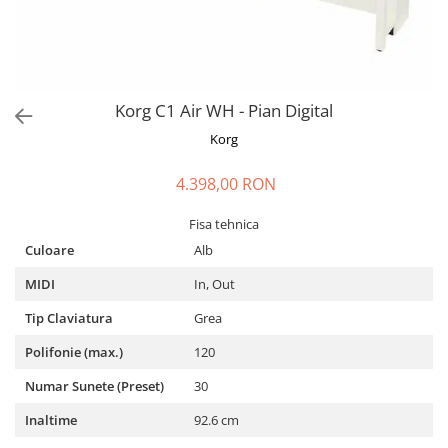
Stabilizatoare de tensiune UPS si
Power Conditioner
Unelte Audio
Microfoane
Accesorii de microfoane
Korg C1 Air WH - Pian Digital
Capsule de microfon
Korg
Case-uri de microfoane
4.398,00 RON
Microfoane de broadcast
Microfoane de instrumente
Fisa tehnica
Microfoane de masurare si
Culoare
Alb
calibrare
Microfoane de studio
MIDI
In, Out
Microfoane de Suprafata
Tip Claviatura
Grea
Microfoane de voce si live
Polifonie (max.)
120
Microfoane lavaliera si headset
Microfoane podcast, USB, iOS /
Numar Sunete (Preset)
30
Android
Inaltime
92.6 cm
Microfoane pt Camere Video