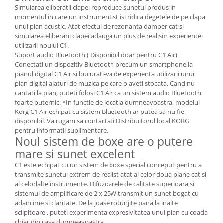
Simularea eliberatii clapei reproduce sunetul produs in
momentul in care un instrumentist isi ridica degetele de pe clapa
unui pian acustic. Atat efectul de rezonanta damper cat si
simularea eliberarii clapei adauga un plus de realism experientei
utilizarii noului C1.
Suport audio Bluetooth ( Disponibil doar pentru C1 Air)
Conectati un dispozitiv Bluetooth precum un smartphone la
pianul digital C1 Air si bucurati-va de experienta utilizarii unui
pian digital alaturi de muzica pe care o aveti stocata. Cand nu
cantati la pian, puteti folosi C1 Air ca un sistem audio Bluetooth
foarte puternic. *In functie de locatia dumneavoastra, modelul
Korg C1 Air echipat cu sistem Bluetooth ar putea sa nu fie
disponibil. Va rugam sa contactati Distribuitorul local KORG
pentru informatii suplimentare.
Noul sistem de boxe are o putere
mare si sunet excelent
C1 este echipat cu un sistem de boxe special conceput pentru a
transmite sunetul extrem de realist atat al celor doua piane cat si
al celorlalte instrumente. Difuzoarele de calitate superioara si
sistemul de amplificare de 2 x 25W transmit un sunet bogat cu
adancime si claritate. De la joase rotunjite pana la inalte
sclipitoare , puteti experimenta expresivitatea unui pian cu coada
chiar din casa dumneavoastra.