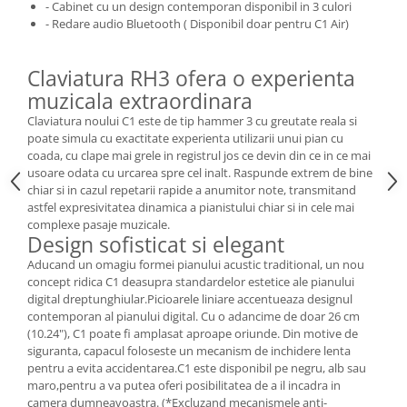
Cabluri audio
- Cabinet cu un design contemporan disponibil in 3 culori
- Redare audio Bluetooth ( Disponibil doar pentru C1 Air)
Cabluri de boxe
Cabluri de instrumente
Claviatura RH3 ofera o experienta
Cabluri de microfon
muzicala extraordinara
Cabluri DMX
Claviatura noului C1 este de tip hammer 3 cu greutate reala si
Cabluri la metru
poate simula cu exactitate experienta utilizarii unui pian cu
Cabluri MIDI si audio digitale
coada, cu clape mai grele in registrul jos ce devin din ce in ce mai
Cabluri multicore
usoare odata cu urcarea spre cel inalt. Raspunde extrem de bine
chiar si in cazul repetarii rapide a anumitor note, transmitand
Conectori
astfel expresivitatea dinamica a pianistului chiar si in cele mai
Standuri stative si pupitre
complexe pasaje muzicale.
Design sofisticat si elegant
Accesorii stative
Aducand un omagiu formei pianului acustic traditional, un nou
Stative de mixer
concept ridica C1 deasupra standardelor estetice ale pianului
Stative de partituri
digital dreptunghiular.Picioarele liniare accentueaza designul
Case-uri, rack, huse si genti
contemporan al pianului digital. Cu o adancime de doar 26 cm
(10.24"), C1 poate fi amplasat aproape oriunde. Din motive de
Case-uri universale
siguranta, capacul foloseste un mecanism de inchidere lenta
Pachete si bundle
pentru a evita accidentarea.C1 este disponibil pe negru, alb sau
maro,pentru a va putea oferi posibilitatea de a il incadra in
Casti Audio
camera dumneavoastra. (*Excluzand mecanismele anti-