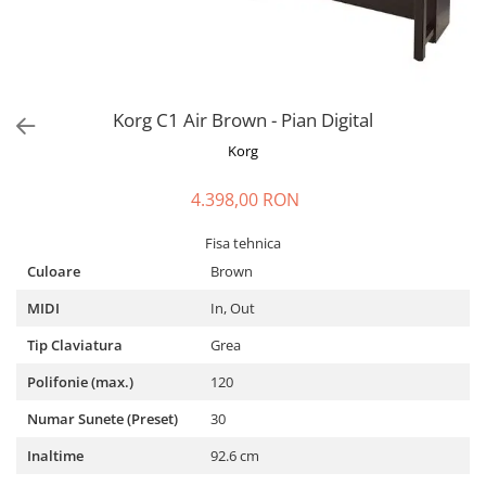
Stabilizatoare de tensiune UPS si
Power Conditioner
Unelte Audio
Microfoane
Accesorii de microfoane
Korg C1 Air Brown - Pian Digital
Capsule de microfon
Korg
Case-uri de microfoane
4.398,00 RON
Microfoane de broadcast
Microfoane de instrumente
Fisa tehnica
Microfoane de masurare si
Culoare
Brown
calibrare
Microfoane de studio
MIDI
In, Out
Microfoane de Suprafata
Tip Claviatura
Grea
Microfoane de voce si live
Polifonie (max.)
120
Microfoane lavaliera si headset
Microfoane podcast, USB, iOS /
Numar Sunete (Preset)
30
Android
Inaltime
92.6 cm
Microfoane pt Camere Video