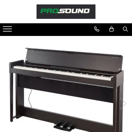
Magazin
Sonorizare / PA
Accesorii sonorizare, PA
Adaptoare phantom
Adresare publica 100V
Amplificatoare Audio
Boxe Audio
Ecrane de difuzie
Mixere audio
Monitorizare In-Ear
Pickup-uri, platane & accesorii
Playere si Recordere
Procesoare si efecte
Shockmount