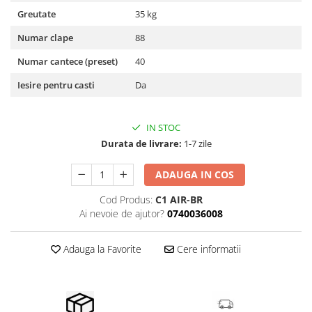
Microfoane de studio
Greutate
35 kg
Monitoare de studio
Numar clape
88
Pop filtre
Preamplificatoare
Numar cantece (preset)
40
Protectii antifonice pentru urechi
Iesire pentru casti
Da
Rack studio
Recordere de studio
IN STOC
Recordere portabile
Durata de livrare:
1-7 zile
Sintetizatoare
Standuri si stative de monitoare
ADAUGA IN COS
Subwoofere de studio
Cod Produs:
C1 AIR-BR
Tratament acustic
Ai nevoie de ajutor?
0740036008
Lumini si efecte
Accesorii pentru lumini
Adauga la Favorite
Cere informatii
Bare Led
Cabluri de Alimentare
Case-uri de lumini