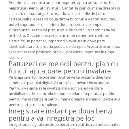
Prin simpla apasare a unui buton,puteti aplica un sunet de bas
registrului inferior al claviaturii. Cantati la pian cu mana dreapta si
la bas cu mana stanga,bucurandu-va de stilurile de jazz de
calitate inalta. Apasand doua dintre butorurile de ton simultan,
puteti suprapune cu usurinta doua sunete. ca exemplu,
suprapuneti un ton de pian si unul de corzi cu o combinatie de
orchestra. De asemenea,exista un mod ce permite cantatul
alaturi de un partener, impartind claviatura in doua parti
identice,fiecare cu propria pedala de damper. Acesta este un mox
excelent in care profesorii si elevii pot canta impreuna in timpul
lectiilor.
Patruzeci de melodii pentru pian cu
functii ajutatoare pentru invatare
Pe langa cele 10 melodii demonstrative ce prezinta diferitele
sunete ale pianului digital, C1 are 40 de melodii incorporate.
Pentru a va ajuta sa le invatati mai usor, pianul va ofera
posibilitatea de a controla tempoul, redarea separata a partilor
pentru mana stanga si pentru mana dreapta si chiar o functie A-B
pentru partile mai complexe.
Inregistrare instant pe doua benzi
pentru a va inregistra pe loc
Inregistrarea digitala pe doua benzi are rolul de a va putea analiza