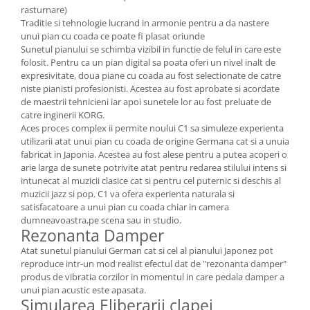
rasturnare)
Amplificatoare de casti
Traditie si tehnologie lucrand in armonie pentru a da nastere
Cabluri Earpad si accesorii de casti
unui pian cu coada ce poate fi plasat oriunde
Casti broadcast si Casti cu Microfon
Sunetul pianului se schimba vizibil in functie de felul in care este
folosit. Pentru ca un pian digital sa poata oferi un nivel inalt de
Casti DJ
expresivitate, doua piane cu coada au fost selectionate de catre
Casti Hi-fi
niste pianisti profesionisti. Acestea au fost aprobate si acordate
de maestrii tehnicieni iar apoi sunetele lor au fost preluate de
Casti In ear pentru monitorizare
catre inginerii KORG.
Casti Noise Cancelling
Aces proces complex ii permite noului C1 sa simuleze experienta
Casti Studio
utilizarii atat unui pian cu coada de origine Germana cat si a unuia
fabricat in Japonia. Acestea au fost alese pentru a putea acoperi o
Casti wireless / fara fir
arie larga de sunete potrivite atat pentru redarea stilului intens si
Idei de cadouri
intunecat al muzicii clasice cat si pentru cel puternic si deschis al
muzicii jazz si pop. C1 va ofera experienta naturala si
satisfacatoare a unui pian cu coada chiar in camera
dumneavoastra,pe scena sau in studio.
Rezonanta Damper
Atat sunetul pianului German cat si cel al pianului Japonez pot
reproduce intr-un mod realist efectul dat de "rezonanta damper"
produs de vibratia corzilor in momentul in care pedala damper a
unui pian acustic este apasata.
Simularea Eliberarii clapei