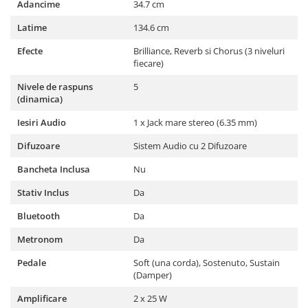
Adancime
34.7 cm
Microfoane pt instalatii si
conferinta
Latime
134.6 cm
Microfoane Ribbon
Efecte
Brilliance, Reverb si Chorus (3 niveluri
Microfoane stereo
fiecare)
Microfoane Suspendabile
Nivele de raspuns
5
Microfoane wireless si sisteme
(dinamica)
Stative de microfon
Iesiri Audio
1 x Jack mare stereo (6.35 mm)
Studio si inregistrari
Difuzoare
Sistem Audio cu 2 Difuzoare
Accesorii de microfoane
Accesorii de rack
Bancheta Inclusa
Nu
Accesorii echipamente de studio
Stativ Inclus
Da
Clape MIDI
Bluetooth
Da
Controllere MIDI - USB DAW
Controllere monitoare de studio
Metronom
Da
Convertoare AD/DA
Pedale
Soft (una corda), Sostenuto, Sustain
Interfete audio
(Damper)
Interfete MIDI si Cabluri Midi-USB
Amplificare
2 x 25 W