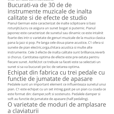
Bucurati-va de 30 de de
instrumente muzicale de inalta
calitate si de efecte de studio
Pianul German este caracterizat de inalte sclipitoare si basi
rotunjiti,lucru ce asigura un sunet bogat si puternic. Pianul
Japonez este caracterizat de sunetul sau dinamic ce este intalnit
foarte des intr-o varietate de genuri muzicale de la muzica clasica
pana la jazz si pop. Pe langa cele doua piane acustice, C1 ofera si
sunete de pian electric,orga,chitara acustica si multe alte
instrumente. Cele 3 efecte de inalta calitate sunt brilliance,reverb
si chorus. Cantitatea optima de efecte este pre-setata pentru
fiecare sunet. Astfel,tot ce trebuie sa faceti este sa selectati un
sunet si sa va bucurati pe loc de setarea optima.
Echipat din fabrica cu trei pedale cu
functie de jumatate de apasare
Pedalele sunt un important element ce influenteaza sunetul unui
pian. C1 este echipat cu un set intreg gasit pe un pian cu coada ce
este format din: damper,soft si sostenuto. Pedalele damper si
soft au functie de jumatate de apasare (half pedaling).
O varietate de moduri de amplasare
a claviaturii