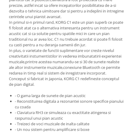
Instrumente si jucarii pentru copii
precizie, astfel incat sa ofere incepatorilor posibilitatea de a-si
Instrumente traditionale
dezvolta o tehnica uimitoare dar si pentru a indeplini in intregime
Tobe
cerintele unui pianist avansat.
In primul si-n primul rand, KORG C1 este un pian superb ce poate
DJ
fi folosit atat ca o alternativa interesanta pentru un instrument
Accesorii DJ
acustic cat si ca solutie pentru spatiile mici in care un pian
traditional nu ar avea loc. C1 nu trebuie acordat si poate fi folosit
Accesorii Pick-up si Vinyl
cu casti pentru a nu deranja oamenii din jur.
Case-uri DJ
In plus, o varietate de functii suplimentare vor creste nivelul
CD Playere DJ
creativitatii instumentistilor in vederea imbunatatirii experientei
muzicale,printre acestea numarandu-se si 30 de sunete realiste
Console DJ
ale altor instrumente muzicale,conexiune Bluetooth ce permite
Controllere MIDI - USB DAW
redarea in timp real si sistem de inregistrare incorporat.
Conceput si fabricat in Japonia, KORG C1 redefineste conceptul
Genti pentru DJ
de pian digital.
Mixere DJ
Platane DJ
- O gama larga de sunete de pian acustic
- Reconstituirea digitala a rezonantei sonore specifice pianului
Samplere si controllere
cu coada
Stative si pupitre DJ
- Claviatura RH3 ce simuleaza cu exactitate atingerea si
Cabluri si conectori
raspunsul unui pian acustic
- Treizeci de voci muzicale de inalta calitate
Cabluri adaptoare, cabluri Y
- Un nou sistem pentru amplificare si boxe