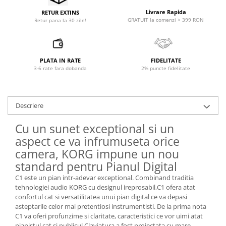
Comenzi si controllere
Livrare Rapida
RETUR EXTINS
Ecrane LED
GRATUIT la comenzi > 399 RON
Retur pana la 30 zile!
Efecte de lumini
Lasere
Masini de fum si ceata
PLATA IN RATE
FIDELITATE
Mixere DMX
3-6 rate fara dobanda
2% puncte fidelitate
Moving Head-uri
Par Led si Pinspot
Descriere
Proiectoare
Scene şi Ring-uri de Dans
Cu un sunet exceptional si un
Stative si schela lumini
aspect ce va infrumuseta orice
Instrumente Muzicale
camera, KORG impune un nou
Chitare si bass
standard pentru Pianul Digital
Claviaturi
C1 este un pian intr-adevar exceptional. Combinand traditia
Instrumente cu arcus
tehnologiei audio KORG cu designul ireprosabil,C1 ofera atat
confortul cat si versatilitatea unui pian digital ce va depasi
Instrumente de percutie
asteptarile celor mai pretentiosi instrumentisti. De la prima nota
Instrumente de suflat
C1 va oferi profunzime si claritate, caracteristici ce vor uimi atat
pianistul cat si publicul.Claviatura a fost proiectata cu mare