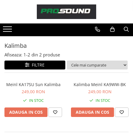
Magazin
Sonorizare / PA
Accesorii sonorizare, PA
Kalimba
Adaptoare phantom
Afiseaza:
1-
2
din
2
produse
Adresare publica 100V
Amplificatoare Audio
FILTRE
Boxe Audio
Ecrane de difuzie
Meinl KA17SU Sun Kalimba
Kalimba Meinl KA9WW-BK
Mixere audio
249,00 RON
249,00 RON
Monitorizare In-Ear
IN STOC
IN STOC
Pickup-uri, platane & accesorii
Playere si Recordere
ADAUGA IN COS
ADAUGA IN COS
Procesoare si efecte
Shockmount