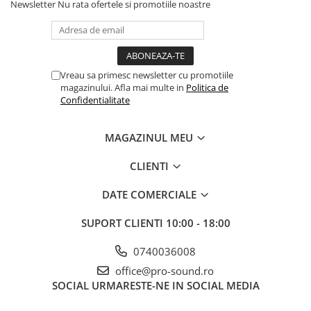
Stabilizatoare de tensiune UPS si
Newsletter
Nu rata ofertele si promotiile noastre
Power Conditioner
Unelte Audio
Microfoane
Accesorii de microfoane
Vreau sa primesc newsletter cu promotiile
magazinului. Afla mai multe in
Politica de
Capsule de microfon
Confidentialitate
Case-uri de microfoane
Microfoane de broadcast
MAGAZINUL MEU
Microfoane de instrumente
Microfoane de masurare si
CLIENTI
calibrare
DATE COMERCIALE
Microfoane de studio
Microfoane de Suprafata
SUPORT CLIENTI
10:00 - 18:00
Microfoane de voce si live
Microfoane lavaliera si headset
0740036008
Microfoane podcast, USB, iOS /
office@pro-sound.ro
Android
SOCIAL
URMARESTE-NE IN SOCIAL MEDIA
Microfoane pt Camere Video