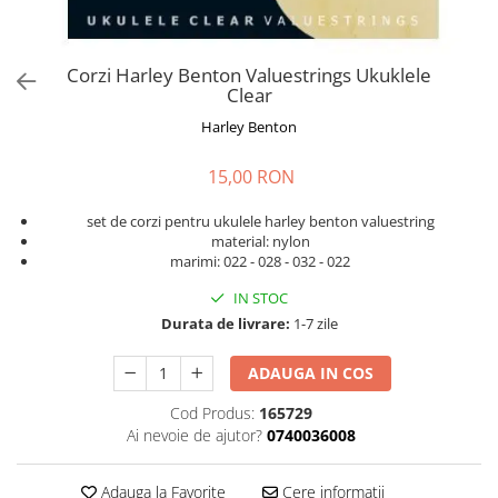
Microfoane de masurare si
calibrare
Microfoane de studio
Corzi Harley Benton Valuestrings Ukuklele
Microfoane de Suprafata
Clear
Microfoane de voce si live
Harley Benton
Microfoane lavaliera si headset
Microfoane podcast, USB, iOS /
15,00 RON
Android
Microfoane pt Camere Video
set de corzi pentru ukulele harley benton valuestring
material: nylon
Microfoane pt instalatii si
marimi: 022 - 028 - 032 - 022
conferinta
IN STOC
Microfoane Ribbon
Durata de livrare:
1-7 zile
Microfoane stereo
Microfoane Suspendabile
ADAUGA IN COS
Microfoane wireless si sisteme
Cod Produs:
165729
Stative de microfon
Ai nevoie de ajutor?
0740036008
Studio si inregistrari
Accesorii de microfoane
Adauga la Favorite
Cere informatii