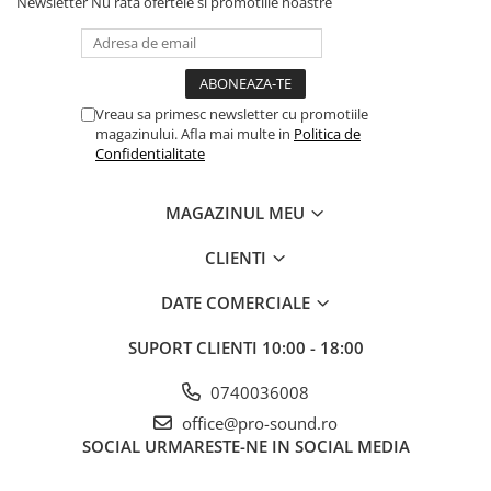
Scene şi Ring-uri de Dans
Newsletter
Nu rata ofertele si promotiile noastre
Stative si schela lumini
Instrumente Muzicale
Chitare si bass
Vreau sa primesc newsletter cu promotiile
Claviaturi
magazinului. Afla mai multe in
Politica de
Instrumente cu arcus
Confidentialitate
Instrumente de percutie
Instrumente de suflat
MAGAZINUL MEU
Instrumente si jucarii pentru copii
CLIENTI
Instrumente traditionale
Tobe
DATE COMERCIALE
DJ
SUPORT CLIENTI
10:00 - 18:00
Accesorii DJ
Accesorii Pick-up si Vinyl
0740036008
Case-uri DJ
office@pro-sound.ro
CD Playere DJ
SOCIAL
URMARESTE-NE IN SOCIAL MEDIA
Console DJ