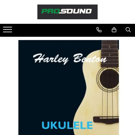
Magazin
Sonorizare / PA
Playere si Recordere
Procesoare si efecte
Shockmount
Stabilizatoare de tensiune UPS si
Power Conditioner
Unelte Audio
Microfoane
Accesorii de microfoane
Capsule de microfon
Case-uri de microfoane
Microfoane de broadcast
Microfoane de instrumente