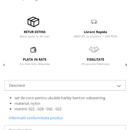
Accesorii de rack
Accesorii echipamente de studio
Clape MIDI
Controllere MIDI - USB DAW
Livrare Rapida
RETUR EXTINS
Controllere monitoare de studio
GRATUIT la comenzi > 399 RON
Retur pana la 30 zile!
Convertoare AD/DA
Interfete audio
Interfete MIDI si Cabluri Midi-USB
PLATA IN RATE
FIDELITATE
Microfoane de studio
3-6 rate fara dobanda
2% puncte fidelitate
Monitoare de studio
Pop filtre
Descriere
Preamplificatoare
Protectii antifonice pentru urechi
set de corzi pentru ukulele harley benton valuestring
Rack studio
material: nylon
Recordere de studio
marimi: 022 - 028 - 032 - 022
Recordere portabile
Informatii conformitate produs
Sintetizatoare