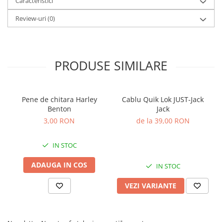
Caracteristici
Standuri si stative de monitoare
Subwoofere de studio
Review-uri
(0)
Tratament acustic
Lumini si efecte
Accesorii pentru lumini
PRODUSE SIMILARE
Bare Led
Cabluri de Alimentare
Case-uri de lumini
Pene de chitara Harley
Cablu Quik Lok JUST-Jack
Comenzi si controllere
Benton
Jack
Ecrane LED
3,00 RON
de la 39,00 RON
Efecte de lumini
IN STOC
Lasere
Masini de fum si ceata
ADAUGA IN COS
IN STOC
Mixere DMX
Moving Head-uri
VEZI VARIANTE
Par Led si Pinspot
Proiectoare