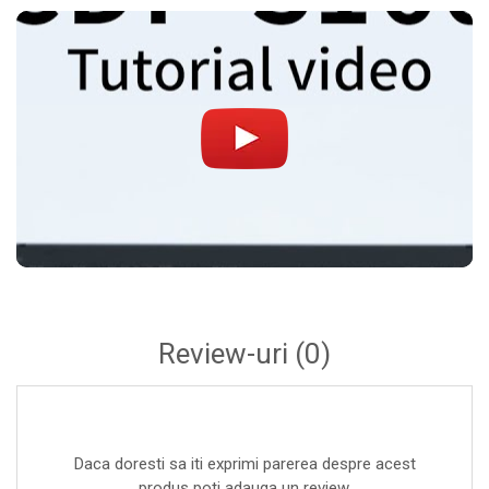
Par Led si Pinspot
Proiectoare
Scene şi Ring-uri de Dans
Stative si schela lumini
Instrumente Muzicale
Chitare si bass
Claviaturi
Instrumente cu arcus
Instrumente de percutie
Instrumente de suflat
Review-uri
(0)
Instrumente si jucarii pentru copii
Instrumente traditionale
Tobe
DJ
Daca doresti sa iti exprimi parerea despre acest
produs poti adauga un review.