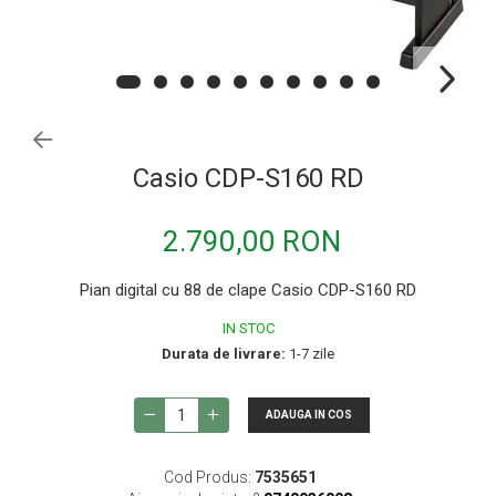
Procesoare si efecte
Shockmount
Stabilizatoare de tensiune UPS si
Power Conditioner
Unelte Audio
Microfoane
Casio CDP-S160 RD
Accesorii de microfoane
Capsule de microfon
2.790,00 RON
Case-uri de microfoane
Pian digital cu 88 de clape Casio CDP-S160 RD
Microfoane de broadcast
IN STOC
Microfoane de instrumente
Durata de livrare:
1-7 zile
Microfoane de masurare si calibrare
Microfoane de studio
ADAUGA IN COS
Microfoane de Suprafata
Microfoane de voce si live
Cod Produs:
7535651