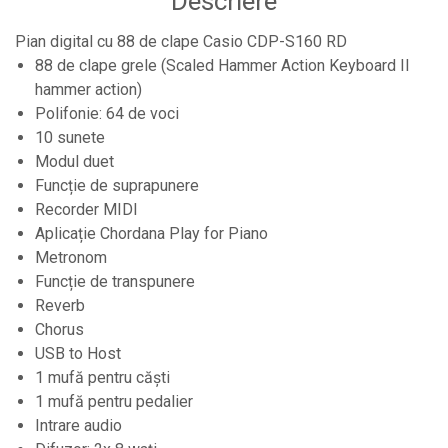
Descriere
Controllere MIDI - USB DAW
Pian digital cu 88 de clape Casio CDP-S160 RD
Controllere monitoare de studio
88 de clape grele (Scaled Hammer Action Keyboard II
Convertoare AD/DA
hammer action)
Interfete audio
Polifonie: 64 de voci
10 sunete
Interfete MIDI si Cabluri Midi-USB
Modul duet
Microfoane de studio
Funcție de suprapunere
Monitoare de studio
Recorder MIDI
Pop filtre
Aplicație Chordana Play for Piano
Metronom
Preamplificatoare
Funcție de transpunere
Protectii antifonice pentru urechi
Reverb
Rack studio
Chorus
USB to Host
Recordere de studio
1 mufă pentru căști
Recordere portabile
1 mufă pentru pedalier
Sintetizatoare
Intrare audio