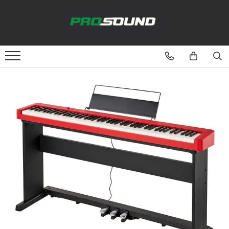
Magazin
Sonorizare / PA
Accesorii sonorizare, PA
Adaptoare phantom
Adresare publica 100V
Amplificatoare Audio
Boxe Audio
Ecrane de difuzie
Mixere audio
Monitorizare In-Ear
Pickup-uri, platane & accesorii
Playere si Recordere