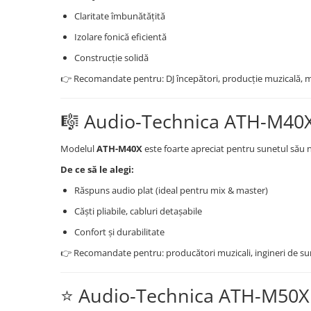
Amplificatoare de casti
Claritate îmbunătățită
Cabluri Earpad si accesorii de casti
Izolare fonică eficientă
Casti broadcast si Casti cu Microfon
Construcție solidă
Casti DJ
👉 Recomandate pentru: DJ începători, producție muzicală, m
Casti Hi-fi
Casti In ear pentru monitorizare
🎼 Audio-Technica ATH-M40X 
Casti Noise Cancelling
Casti Studio
Modelul
ATH-M40X
este foarte apreciat pentru sunetul său ne
Casti wireless / fara fir
De ce să le alegi:
Idei de cadouri
Răspuns audio plat (ideal pentru mix & master)
Căști pliabile, cabluri detașabile
Confort și durabilitate
👉 Recomandate pentru: producători muzicali, ingineri de sune
⭐ Audio-Technica ATH-M50X –