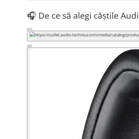
Microfoane pt instalatii si
conferinta
🎧 De ce să alegi căștile Au
Microfoane Ribbon
Microfoane stereo
Microfoane Suspendabile
Microfoane wireless si sisteme
Stative de microfon
Studio si inregistrari
Accesorii de microfoane
Accesorii de rack
Accesorii echipamente de studio
Clape MIDI
Controllere MIDI - USB DAW
Controllere monitoare de studio
Convertoare AD/DA
Interfete audio
Interfete MIDI si Cabluri Midi-USB