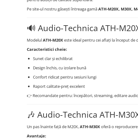
Cabluri audio
Pe site-ul nostru găsești întreaga gamă
ATH-M20X, M30X, M
Cabluri de boxe
Cabluri de instrumente
🔊 Audio-Technica ATH-M20X 
Cabluri de microfon
Cabluri DMX
Modelul
ATH-M20X
este ideal pentru cei aflați la început d
Cabluri la metru
Caracteristici cheie:
Cabluri MIDI si audio digitale
Cabluri multicore
Sunet clar și echilibrat
Conectori
Design închis, cu izolare bună
Standuri stative si pupitre
Confort ridicat pentru sesiuni lungi
Accesorii stative
Raport calitate-preț excelent
Stative de mixer
👉 Recomandate pentru: începători, streaming, editare audio
Stative de partituri
Case-uri, rack, huse si genti
🎶 Audio-Technica ATH-M30X 
Case-uri universale
Pachete si bundle
Un pas înainte față de M20X,
ATH-M30X
oferă o reproducere 
Casti Audio
Avantaje: