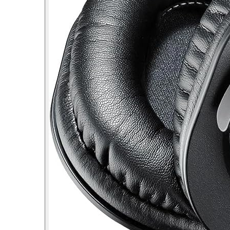
Comenzi si controllere
Ecrane LED
Efecte de lumini
Lasere
Masini de fum si ceata
Mixere DMX
Moving Head-uri
Par Led si Pinspot
Proiectoare
Scene şi Ring-uri de Dans
Stative si schela lumini
Instrumente Muzicale
Chitare si bass
Claviaturi
Instrumente cu arcus
Instrumente de percutie
Instrumente de suflat