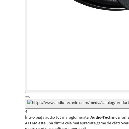
Instrumente si jucarii pentru copii
Instrumente traditionale
Tobe
DJ
Accesorii DJ
Accesorii Pick-up si Vinyl
Case-uri DJ
CD Playere DJ
Console DJ
Controllere MIDI - USB DAW
Genti pentru DJ
Mixere DJ
Platane DJ
Samplere si controllere
Stative si pupitre DJ
4
Cabluri si conectori
Într-o piață audio tot mai aglomerată,
Audio-Technica
rămân
Cabluri adaptoare, cabluri Y
ATH-M
este una dintre cele mai apreciate game de căști over-e
pentru audiții de calitate superioară.