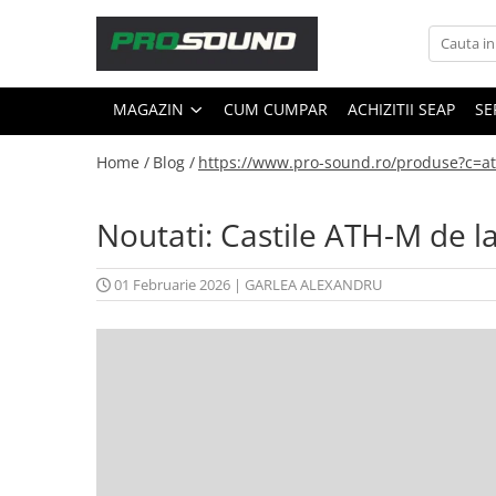
Magazin
MAGAZIN
CUM CUMPAR
ACHIZITII SEAP
SE
Sonorizare / PA
Accesorii sonorizare, PA
Home /
Blog /
https://www.pro-sound.ro/produse?c=a
Adaptoare phantom
Adresare publica 100V
Noutati: Castile ATH-M de l
Amplificatoare Audio
Boxe Audio
01 Februarie 2026
|
GARLEA ALEXANDRU
Ecrane de difuzie
Mixere audio
Monitorizare In-Ear
Pickup-uri, platane & accesorii
Playere si Recordere
Procesoare si efecte
Shockmount