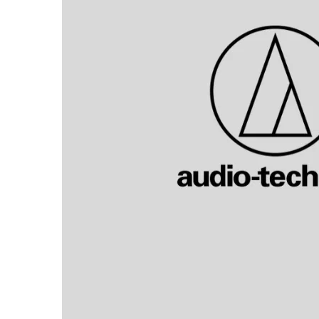
Stabilizatoare de tensiune UPS si
Power Conditioner
Unelte Audio
Microfoane
Accesorii de microfoane
Capsule de microfon
Case-uri de microfoane
Microfoane de broadcast
Microfoane de instrumente
Microfoane de masurare si
calibrare
Microfoane de studio
Microfoane de Suprafata
Microfoane de voce si live
Microfoane lavaliera si headset
Microfoane podcast, USB, iOS /
Android
Microfoane pt Camere Video