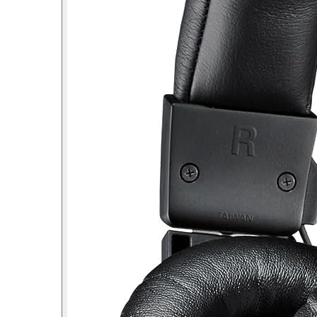
Microfoane de studio
Monitoare de studio
Pop filtre
Preamplificatoare
Protectii antifonice pentru urechi
Rack studio
Recordere de studio
Recordere portabile
Sintetizatoare
Standuri si stative de monitoare
Subwoofere de studio
Tratament acustic
Lumini si efecte
Accesorii pentru lumini
Bare Led
Cabluri de Alimentare
Case-uri de lumini