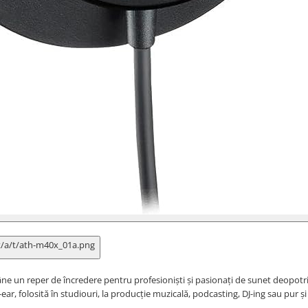
e un reper de încredere pentru profesioniști și pasionați de sunet deopotri
ar, folosită în studiouri, la producție muzicală, podcasting, DJ-ing sau pur ș