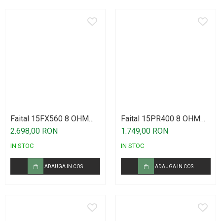
Faital 15FX560 8 OHM
Faital 15PR400 8 OHM
1400W Difuzor
800W Difuzor
2.698,00 RON
1.749,00 RON
IN STOC
IN STOC
ADAUGA IN COS
ADAUGA IN COS