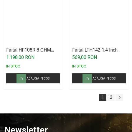
Faital HF108R 8 OHM
Faital LTH142 1.4 Inch
Driver
Horn
1.198,00 RON
569,00 RON
IN STOC
IN STOC
ADAUGA IN COS
ADAUGA IN COS
1
2
Newsletter