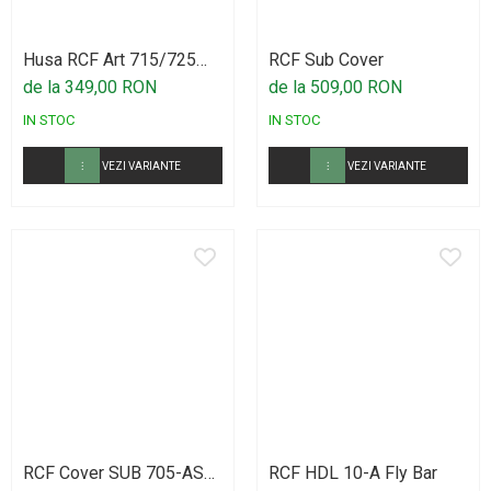
Procesoare si efecte
Shockmount
Husa RCF Art 715/725
RCF Sub Cover
Stabilizatoare de tensiune UPS si
Cover
de la 349,00 RON
de la 509,00 RON
Power Conditioner
IN STOC
IN STOC
Unelte Audio
Microfoane
VEZI VARIANTE
VEZI VARIANTE
Accesorii de microfoane
Capsule de microfon
Case-uri de microfoane
Microfoane de broadcast
Microfoane de instrumente
Microfoane de masurare si calibrare
Microfoane de studio
Microfoane de Suprafata
Microfoane de voce si live
RCF Cover SUB 705-AS
RCF HDL 10-A Fly Bar