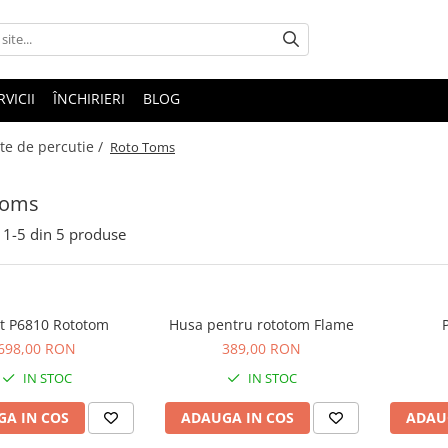
RVICII
ÎNCHIRIERI
BLOG
te de percutie /
Roto Toms
Toms
1-
5
din
5
produse
ot P6810 Rototom
Husa pentru rototom Flame
698,00 RON
389,00 RON
IN STOC
IN STOC
A IN COS
ADAUGA IN COS
ADAU