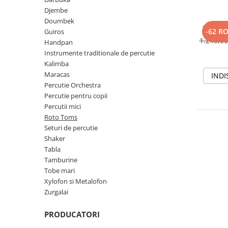
Stabilizatoare de tensiune UPS si
Djembe
Power Conditioner
Doumbek
Unelte Audio
XDrum 
-62 R
Guiros
Microfoane
1.249,0
Handpan
Instrumente traditionale de percutie
Accesorii de microfoane
Kalimba
Capsule de microfon
Maracas
INDI
Case-uri de microfoane
Percutie Orchestra
Microfoane de broadcast
Percutie pentru copii
Percutii mici
Microfoane de instrumente
Roto Toms
Microfoane de masurare si
Seturi de percutie
calibrare
Shaker
Microfoane de studio
Tabla
Microfoane de Suprafata
Tamburine
Microfoane de voce si live
Tobe mari
Xylofon si Metalofon
Microfoane lavaliera si headset
Zurgalai
Microfoane podcast, USB, iOS /
Android
PRODUCATORI
Microfoane pt Camere Video