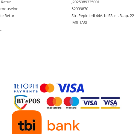
e Retur
J2025089335001
Produselor
52939870
de Retur
Str. Pepinierii 44A, bl S3, et. 3, ap. 22
IASI, IASI
L