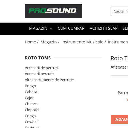
Magazin
MAGAZIN
CUM CUMPAR
ACHIZITII SEAP
SE
Sonorizare / PA
Accesorii sonorizare, PA
Home /
Magazin /
Instrumente Muzicale /
Instrumen
Adaptoare phantom
Adresare publica 100V
Roto 
ROTO TOMS
Amplificatoare Audio
Afiseaza:
Accesorii de percutii
Boxe Audio
Accesorii percutie
Ecrane de difuzie
Alte Instrumente de Percutie
Mixere audio
Bongo
Monitorizare In-Ear
Cabasa
Parr
Cajon
Pickup-uri, platane & accesorii
Chimes
Playere si Recordere
Clopotei
Procesoare si efecte
Conga
ADAUG
Shockmount
Cowbell
Darbuka