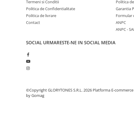
Microfoane de studio
Termeni si Conditii
Politica d
Monitoare de studio
Politica de Confidentialitate
Garantia 
Politica de livrare
Formular 
Pop filtre
Contact
ANPC
Preamplificatoare
ANPC - SA
Protectii antifonice pentru urechi
Rack studio
SOCIAL
URMARESTE-NE IN SOCIAL MEDIA
Recordere de studio
Recordere portabile
Sintetizatoare
Standuri si stative de monitoare
Subwoofere de studio
Tratament acustic
©Copyright GLORYTONES S.R.L. 2026
Platforma E-commerce
Lumini si efecte
by Gomag
Accesorii pentru lumini
Bare Led
Cabluri de Alimentare
Case-uri de lumini