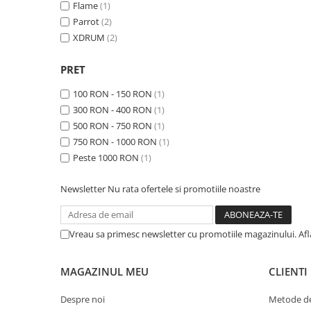
Flame
(1)
Microfoane pt instalatii si
conferinta
Parrot
(2)
XDRUM
(2)
Microfoane Ribbon
Microfoane stereo
PRET
Microfoane Suspendabile
Microfoane wireless si sisteme
100 RON - 150 RON
(1)
300 RON - 400 RON
(1)
Stative de microfon
500 RON - 750 RON
(1)
Studio si inregistrari
750 RON - 1000 RON
(1)
Accesorii de microfoane
Peste 1000 RON
(1)
Accesorii de rack
Accesorii echipamente de studio
Newsletter
Nu rata ofertele si promotiile noastre
Clape MIDI
Controllere MIDI - USB DAW
Vreau sa primesc newsletter cu promotiile magazinului. Af
Controllere monitoare de studio
Convertoare AD/DA
MAGAZINUL MEU
CLIENTI
Interfete audio
Interfete MIDI si Cabluri Midi-USB
Despre noi
Metode de