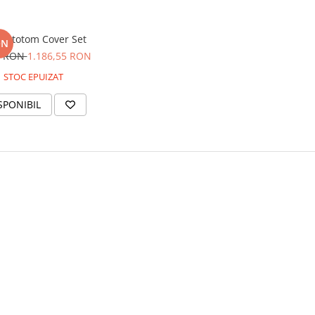
Rototom Cover Set
ON
0 RON
1.186,55 RON
STOC EPUIZAT
SPONIBIL