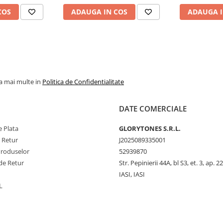
COS
ADAUGA IN COS
ADAUGA I
la mai multe in
Politica de Confidentialitate
DATE COMERCIALE
 Plata
GLORYTONES S.R.L.
e Retur
J2025089335001
Produselor
52939870
de Retur
Str. Pepinierii 44A, bl S3, et. 3, ap. 22
IASI, IASI
L