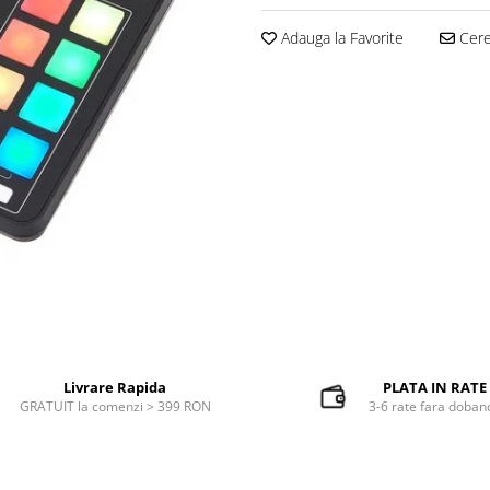
Adauga la Favorite
Cere 
Livrare Rapida
PLATA IN RATE
GRATUIT la comenzi > 399 RON
3-6 rate fara doban