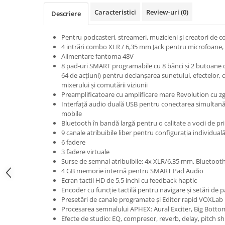
Microfoane pt instalatii si
Caracteristici
Review-uri
(0)
Descriere
conferinta
Microfoane Ribbon
Pentru podcasteri, streameri, muzicieni și creatori de c
Microfoane stereo
4 intrări combo XLR / 6,35 mm Jack pentru microfoane, c
Microfoane Suspendabile
Alimentare fantoma 48V
8 pad-uri SMART programabile cu 8 bănci și 2 butoane 
Microfoane wireless si sisteme
64 de acțiuni) pentru declanșarea sunetului, efectelor, 
Stative de microfon
mixerului și comutării viziunii
Studio si inregistrari
Preamplificatoare cu amplificare mare Revolution cu 
Interfață audio duală USB pentru conectarea simultană
Accesorii de microfoane
mobile
Accesorii de rack
Bluetooth în bandă largă pentru o calitate a vocii de pri
9 canale atribuibile liber pentru configurația individual
Accesorii echipamente de studio
6 fadere
Clape MIDI
3 fadere virtuale
Controllere MIDI - USB DAW
Surse de semnal atribuibile: 4x XLR/6,35 mm, Bluetoot
4 GB memorie internă pentru SMART Pad Audio
Controllere monitoare de studio
Ecran tactil HD de 5,5 inchi cu feedback haptic
Convertoare AD/DA
Encoder cu funcție tactilă pentru navigare și setări de 
Presetări de canale programate și Editor rapid VOXLab
Interfete audio
Procesarea semnalului APHEX: Aural Exciter, Big Botto
Interfete MIDI si Cabluri Midi-USB
Efecte de studio: EQ, compresor, reverb, delay, pitch sh