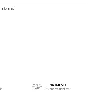
informatii
FIDELITATE
da
2% puncte fidelitate