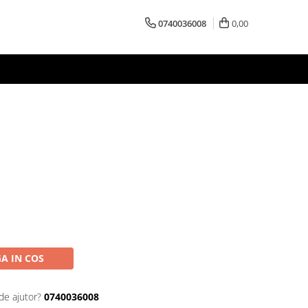
0740036008
0,00
I
A IN COS
de ajutor?
0740036008