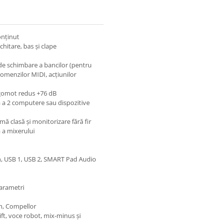
onținut
hitare, bas și clape
de schimbare a bancilor (pentru
comenzilor MIDI, acțiunilor
zgomot redus +76 dB
 a 2 computere sau dispozitive
mă clasă și monitorizare fără fir
ă a mixerului
h, USB 1, USB 2, SMART Pad Audio
parametri
m, Compellor
ift, voce robot, mix-minus și