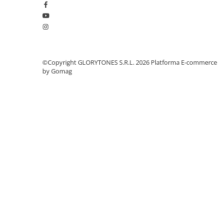
Instrumente si jucarii pentru copii
Instrumente traditionale
Tobe
DJ
Accesorii DJ
©Copyright GLORYTONES S.R.L. 2026
Platforma E-commerce
Accesorii Pick-up si Vinyl
by Gomag
Case-uri DJ
CD Playere DJ
Console DJ
Controllere MIDI - USB DAW
Genti pentru DJ
Mixere DJ
Platane DJ
Samplere si controllere
Stative si pupitre DJ
Cabluri si conectori
Cabluri adaptoare, cabluri Y