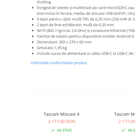
Microfoane de studio
ducking
Înregistrări stereo și multitrack pe card microSDHC s
Monitoare de studio
este inclus în livrare, mediu de stocare USB (exFAT, ce
Pop filtre
4 ieșiri pentru căști: mufă TRS de 6,35 mm (250 mW @ 
Preamplificatoare
2 ieșiri de linie echilibrate: mufă de 6,35 mm
Wi-Fi (802.11g/n/ac 2,4 GHz) și conexiune Ethernet (100
Protectii antifonice pentru urechi
Cerințe de sistem pentru dispozitive mobile: Android 9
Rack studio
Dimensiuni: 305 x 270 x 60 mm
Greutate: 1,95 kg
Recordere de studio
Include sursa de alimentare și cablu USB-C la USB-C de
Recordere portabile
Informatii conformitate produs
Sintetizatoare
Standuri si stative de monitoare
Subwoofere de studio
Tratament acustic
Lumini si efecte
Accesorii pentru lumini
Bare Led
Tascam Mixcast 4
Tascam Mi
Cabluri de Alimentare
2.177,00 RON
2.177,0
Case-uri de lumini
IN STOC
IN 