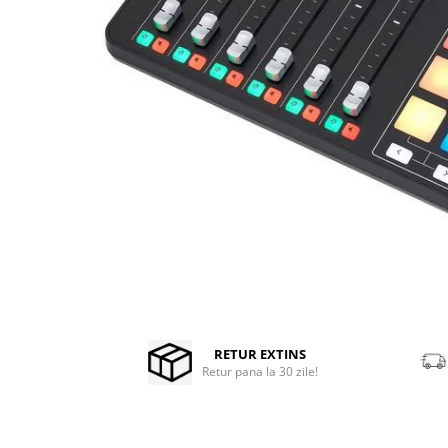
Stabilizatoare de tensiune UPS si
Power Conditioner
Unelte Audio
Microfoane
Accesorii de microfoane
Capsule de microfon
Case-uri de microfoane
Microfoane de broadcast
Microfoane de instrumente
Microfoane de masurare si
calibrare
Microfoane de studio
Microfoane de Suprafata
Distribuie
pe
Microfoane de voce si live
Facebook
RETUR EXTINS
Microfoane lavaliera si headset
Retur pana la 30 zile!
Microfoane podcast, USB, iOS /
Android
Microfoane pt Camere Video