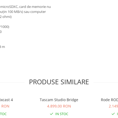
au microSDXC, card de memorie nu
l puțin 100 MB/s) sau computer
32 ohmi)
/1000)
.0
 3 m
PRODUSE SIMILARE
xcast 4
Tascam Studio Bridge
Rode ROD
0 RON
4.899,00 RON
2.14
STOC
IN STOC