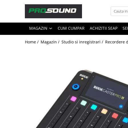
Magazin
MAGAZIN
CUM CUMPAR
ACHIZITII SEAP
SE
Sonorizare / PA
Accesorii sonorizare, PA
Home /
Magazin /
Studio si inregistrari /
Recordere d
Adaptoare phantom
Adresare publica 100V
Amplificatoare Audio
Boxe Audio
Ecrane de difuzie
Mixere audio
Monitorizare In-Ear
Pickup-uri, platane & accesorii
Playere si Recordere
Procesoare si efecte
Shockmount