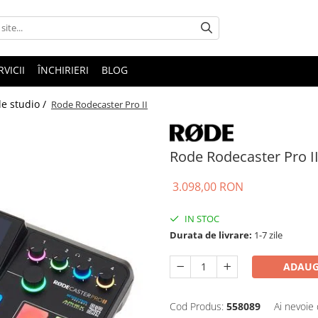
RVICII
ÎNCHIRIERI
BLOG
e studio /
Rode Rodecaster Pro II
Rode Rodecaster Pro I
3.098,00 RON
IN STOC
Durata de livrare:
1-7 zile
ADAUG
Cod Produs:
558089
Ai nevoie 