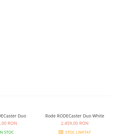
ECaster Duo
Rode RODECaster Duo White
Rode RODE
9,00 RON
2.459,00 RON
3.
IN STOC
STOC LIMITAT