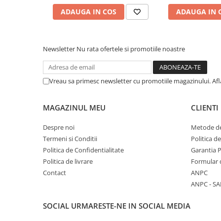
Comenzi si controllere
ADAUGA IN COS
ADAUGA IN 
Ecrane LED
Efecte de lumini
Lasere
Newsletter
Nu rata ofertele si promotiile noastre
Masini de fum si ceata
Mixere DMX
Moving Head-uri
Vreau sa primesc newsletter cu promotiile magazinului. Af
Par Led si Pinspot
Proiectoare
MAGAZINUL MEU
CLIENTI
Scene şi Ring-uri de Dans
Despre noi
Metode de
Stative si schela lumini
Termeni si Conditii
Politica d
Instrumente Muzicale
Politica de Confidentialitate
Garantia 
Chitare si bass
Politica de livrare
Formular 
Claviaturi
Contact
ANPC
Instrumente cu arcus
ANPC - SA
Instrumente de percutie
SOCIAL
URMARESTE-NE IN SOCIAL MEDIA
Instrumente de suflat