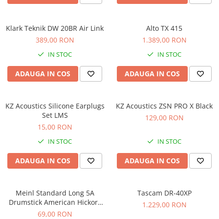
Scene şi Ring-uri de Dans
Stative si schela lumini
Instrumente Muzicale
Klark Teknik DW 20BR Air Link
Alto TX 415
389,00 RON
1.389,00 RON
Chitare si bass
Claviaturi
IN STOC
IN STOC
Instrumente cu arcus
ADAUGA IN COS
ADAUGA IN COS
Instrumente de percutie
Instrumente de suflat
Instrumente si jucarii pentru copii
KZ Acoustics Silicone Earplugs
KZ Acoustics ZSN PRO X Black
Set LMS
129,00 RON
Instrumente traditionale
15,00 RON
Tobe
IN STOC
IN STOC
DJ
Accesorii DJ
ADAUGA IN COS
ADAUGA IN COS
Accesorii Pick-up si Vinyl
Case-uri DJ
Meinl Standard Long 5A
Tascam DR-40XP
CD Playere DJ
Drumstick American Hickory
1.229,00 RON
Console DJ
SB103
69,00 RON