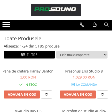
Magazin
Sonorizare / PA
Playere si Recordere
Toate Produsele
Procesoare si efecte
Afiseaza:
1-
24
din
5185
produse
Shockmount
Stabilizatoare de tensiune UPS si
FILTRE
Power Conditioner
Unelte Audio
Pene de chitara Harley Benton
Presonus Eris Studio 8
Microfoane
3,00 RON
1.029,00 RON
Accesorii de microfoane
IN STOC
LA COMANDA
Capsule de microfon
Case-uri de microfoane
ADAUGA IN COS
ADAUGA IN COS
Microfoane de broadcast
Microfoane de instrumente
M-Audio BX5 D3
Microfon de studio Audio-