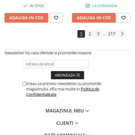
Controllere MIDI - USB DAW
IN STOC
LA COMANDA
Genti pentru DJ
Mixere DJ
ADAUGA IN COS
ADAUGA IN COS
Platane DJ
Samplere si controllere
1
2
3
217
...
Stative si pupitre DJ
Cabluri si conectori
Newsletter
Nu rata ofertele si promotiile noastre
Cabluri adaptoare, cabluri Y
Cabluri audio
Cabluri de boxe
Cabluri de instrumente
Vreau sa primesc newsletter cu promotiile
magazinului. Afla mai multe in
Politica de
Cabluri de microfon
Confidentialitate
Cabluri DMX
Cabluri la metru
MAGAZINUL MEU
Cabluri MIDI si audio digitale
Cabluri multicore
CLIENTI
Conectori