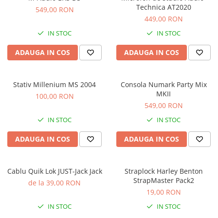
Microfoane de masurare si
Technica AT2020
549,00 RON
calibrare
449,00 RON
Microfoane de studio
IN STOC
IN STOC
Microfoane de Suprafata
Microfoane de voce si live
ADAUGA IN COS
ADAUGA IN COS
Microfoane lavaliera si headset
Microfoane podcast, USB, iOS /
Android
Stativ Millenium MS 2004
Consola Numark Party Mix
MKII
100,00 RON
Microfoane pt Camere Video
549,00 RON
Microfoane pt instalatii si
conferinta
IN STOC
IN STOC
Microfoane Ribbon
ADAUGA IN COS
ADAUGA IN COS
Microfoane stereo
Microfoane Suspendabile
Microfoane wireless si sisteme
Cablu Quik Lok JUST-Jack Jack
Straplock Harley Benton
StrapMaster Pack2
Stative de microfon
de la 39,00 RON
19,00 RON
Studio si inregistrari
IN STOC
IN STOC
Accesorii de microfoane