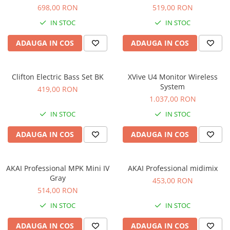
Standuri si stative de monitoare
698,00 RON
519,00 RON
Subwoofere de studio
IN STOC
IN STOC
Tratament acustic
Lumini si efecte
ADAUGA IN COS
ADAUGA IN COS
Accesorii pentru lumini
Bare Led
Clifton Electric Bass Set BK
XVive U4 Monitor Wireless
Cabluri de Alimentare
System
419,00 RON
Case-uri de lumini
1.037,00 RON
Comenzi si controllere
IN STOC
IN STOC
Ecrane LED
ADAUGA IN COS
ADAUGA IN COS
Efecte de lumini
Lasere
Masini de fum si ceata
AKAI Professional MPK Mini IV
AKAI Professional midimix
Mixere DMX
Gray
453,00 RON
514,00 RON
Moving Head-uri
Par Led si Pinspot
IN STOC
IN STOC
Proiectoare
ADAUGA IN COS
ADAUGA IN COS