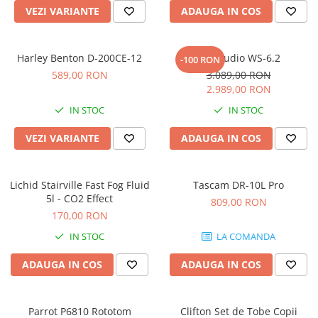
Accesorii de rack
VEZI VARIANTE
ADAUGA IN COS
Accesorii echipamente de studio
Clape MIDI
Harley Benton D-200CE-12
Kali Audio WS-6.2
-100 RON
Controllere MIDI - USB DAW
589,00 RON
3.089,00 RON
Controllere monitoare de studio
2.989,00 RON
Convertoare AD/DA
IN STOC
IN STOC
Interfete audio
Interfete MIDI si Cabluri Midi-USB
VEZI VARIANTE
ADAUGA IN COS
Microfoane de studio
Monitoare de studio
Lichid Stairville Fast Fog Fluid
Tascam DR-10L Pro
Pop filtre
5l - CO2 Effect
809,00 RON
Preamplificatoare
170,00 RON
Protectii antifonice pentru urechi
IN STOC
LA COMANDA
Rack studio
ADAUGA IN COS
ADAUGA IN COS
Recordere de studio
Recordere portabile
Sintetizatoare
Parrot P6810 Rototom
Clifton Set de Tobe Copii