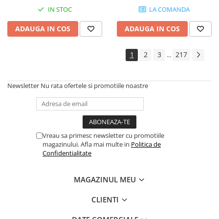
Controllere MIDI - USB DAW
IN STOC
LA COMANDA
Genti pentru DJ
Mixere DJ
ADAUGA IN COS
ADAUGA IN COS
Platane DJ
Samplere si controllere
1
2
3
217
...
Stative si pupitre DJ
Cabluri si conectori
Newsletter
Nu rata ofertele si promotiile noastre
Cabluri adaptoare, cabluri Y
Cabluri audio
Cabluri de boxe
Cabluri de instrumente
Vreau sa primesc newsletter cu promotiile
magazinului. Afla mai multe in
Politica de
Cabluri de microfon
Confidentialitate
Cabluri DMX
Cabluri la metru
MAGAZINUL MEU
Cabluri MIDI si audio digitale
Cabluri multicore
CLIENTI
Conectori