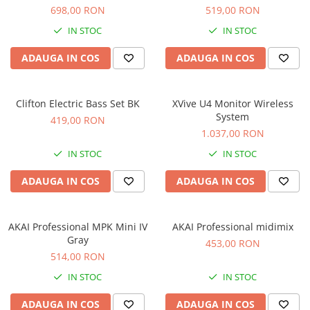
Standuri si stative de monitoare
698,00 RON
519,00 RON
Subwoofere de studio
IN STOC
IN STOC
Tratament acustic
Lumini si efecte
ADAUGA IN COS
ADAUGA IN COS
Accesorii pentru lumini
Bare Led
Clifton Electric Bass Set BK
XVive U4 Monitor Wireless
Cabluri de Alimentare
System
419,00 RON
Case-uri de lumini
1.037,00 RON
Comenzi si controllere
IN STOC
IN STOC
Ecrane LED
ADAUGA IN COS
ADAUGA IN COS
Efecte de lumini
Lasere
Masini de fum si ceata
AKAI Professional MPK Mini IV
AKAI Professional midimix
Mixere DMX
Gray
453,00 RON
514,00 RON
Moving Head-uri
Par Led si Pinspot
IN STOC
IN STOC
Proiectoare
ADAUGA IN COS
ADAUGA IN COS