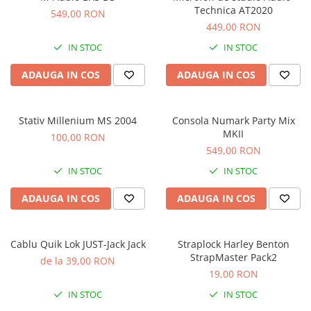
Microfoane de masurare si
Technica AT2020
549,00 RON
calibrare
449,00 RON
Microfoane de studio
IN STOC
IN STOC
Microfoane de Suprafata
Microfoane de voce si live
ADAUGA IN COS
ADAUGA IN COS
Microfoane lavaliera si headset
Microfoane podcast, USB, iOS /
Android
Stativ Millenium MS 2004
Consola Numark Party Mix
MKII
100,00 RON
Microfoane pt Camere Video
549,00 RON
Microfoane pt instalatii si
conferinta
IN STOC
IN STOC
Microfoane Ribbon
ADAUGA IN COS
ADAUGA IN COS
Microfoane stereo
Microfoane Suspendabile
Microfoane wireless si sisteme
Cablu Quik Lok JUST-Jack Jack
Straplock Harley Benton
StrapMaster Pack2
Stative de microfon
de la 39,00 RON
19,00 RON
Studio si inregistrari
IN STOC
IN STOC
Accesorii de microfoane