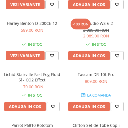
Accesorii de rack
VEZI VARIANTE
ADAUGA IN COS
Accesorii echipamente de studio
Clape MIDI
Harley Benton D-200CE-12
Kali Audio WS-6.2
-100 RON
Controllere MIDI - USB DAW
589,00 RON
3.089,00 RON
Controllere monitoare de studio
2.989,00 RON
Convertoare AD/DA
IN STOC
IN STOC
Interfete audio
Interfete MIDI si Cabluri Midi-USB
VEZI VARIANTE
ADAUGA IN COS
Microfoane de studio
Monitoare de studio
Lichid Stairville Fast Fog Fluid
Tascam DR-10L Pro
Pop filtre
5l - CO2 Effect
809,00 RON
Preamplificatoare
170,00 RON
Protectii antifonice pentru urechi
IN STOC
LA COMANDA
Rack studio
ADAUGA IN COS
ADAUGA IN COS
Recordere de studio
Recordere portabile
Sintetizatoare
Parrot P6810 Rototom
Clifton Set de Tobe Copii