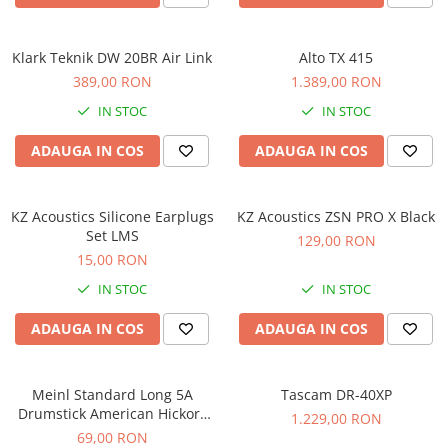
Scene şi Ring-uri de Dans
Stative si schela lumini
Instrumente Muzicale
Klark Teknik DW 20BR Air Link
Alto TX 415
389,00 RON
1.389,00 RON
Chitare si bass
Claviaturi
IN STOC
IN STOC
Instrumente cu arcus
ADAUGA IN COS
ADAUGA IN COS
Instrumente de percutie
Instrumente de suflat
Instrumente si jucarii pentru copii
KZ Acoustics Silicone Earplugs
KZ Acoustics ZSN PRO X Black
Set LMS
129,00 RON
Instrumente traditionale
15,00 RON
Tobe
IN STOC
IN STOC
DJ
Accesorii DJ
ADAUGA IN COS
ADAUGA IN COS
Accesorii Pick-up si Vinyl
Case-uri DJ
Meinl Standard Long 5A
Tascam DR-40XP
CD Playere DJ
Drumstick American Hickory
1.229,00 RON
Console DJ
SB103
69,00 RON