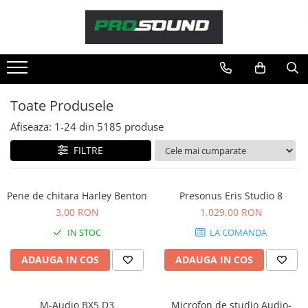
Magazin
Sonorizare / PA
Playere si Recordere
Toate Produsele
Procesoare si efecte
Afiseaza:
1-
24
din
5185
produse
Shockmount
Stabilizatoare de tensiune UPS si
FILTRE
Power Conditioner
Unelte Audio
Pene de chitara Harley Benton
Presonus Eris Studio 8
Microfoane
3,00 RON
1.029,00 RON
Accesorii de microfoane
IN STOC
LA COMANDA
Capsule de microfon
Case-uri de microfoane
ADAUGA IN COS
ADAUGA IN COS
Microfoane de broadcast
Microfoane de instrumente
M-Audio BX5 D3
Microfon de studio Audio-