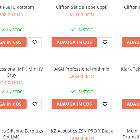
ot P6810 Rototom
Clifton Set de Tobe Copii
Clifton
698,00 RON
519,00 RON
IN STOC
IN STOC
A IN COS
ADAUGA IN COS
ADAU
essional MPK Mini IV
AKAI Professional midimix
Klark Te
Gray
453,00 RON
514,00 RON
IN STOC
IN STOC
A IN COS
ADAUGA IN COS
ADAU
ics Silicone Earplugs
KZ Acoustics ZSN PRO X Black
Meinl
Set LMS
Drumsti
129,00 RON