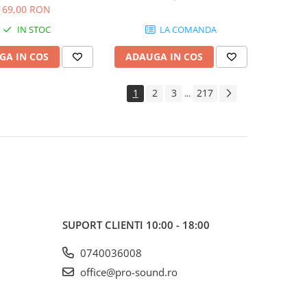
SB103
69,00 RON
IN STOC
LA COMANDA
GA IN COS
ADAUGA IN COS
1
2
3
217
...
SUPORT CLIENTI
10:00 - 18:00
0740036008
office@pro-sound.ro