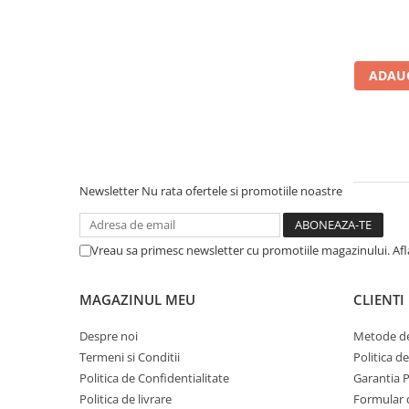
Microfoane de studio
Monitoare de studio
Pop filtre
Preamplificatoare
ADAUG
Protectii antifonice pentru urechi
Rack studio
Recordere de studio
Recordere portabile
Newsletter
Nu rata ofertele si promotiile noastre
Sintetizatoare
Standuri si stative de monitoare
Subwoofere de studio
Vreau sa primesc newsletter cu promotiile magazinului. Af
Tratament acustic
Lumini si efecte
MAGAZINUL MEU
CLIENTI
Accesorii pentru lumini
Despre noi
Metode de
Bare Led
Termeni si Conditii
Politica d
Cabluri de Alimentare
Politica de Confidentialitate
Garantia 
Case-uri de lumini
Politica de livrare
Formular 