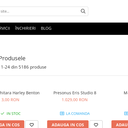
RVICII
ÎNCHIRIERI
BLOG
Produsele
1-
24
din
5186
produse
hitara Harley Benton
Presonus Eris Studio 8
M-
3,00 RON
1.029,00 RON
IN STOC
LA COMANDA
A IN COS
ADAUGA IN COS
ADAU