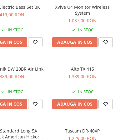
 Electric Bass Set BK
XVive U4 Monitor Wireless
System
419,00 RON
1.037,00 RON
IN STOC
IN STOC
GA IN COS
ADAUGA IN COS
knik DW 20BR Air Link
Alto TX 415
389,00 RON
1.389,00 RON
IN STOC
IN STOC
GA IN COS
ADAUGA IN COS
 Standard Long 5A
Tascam DR-40XP
ck American Hickory
1.229,00 RON