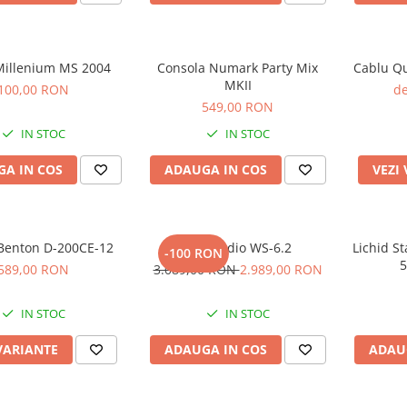
 Millenium MS 2004
Consola Numark Party Mix
Cablu Qu
MKII
100,00 RON
de
549,00 RON
IN STOC
IN STOC
A IN COS
ADAUGA IN COS
VEZI
Benton D-200CE-12
Kali Audio WS-6.2
Lichid St
-100 RON
5
589,00 RON
3.089,00 RON
2.989,00 RON
IN STOC
IN STOC
VARIANTE
ADAUGA IN COS
ADAU