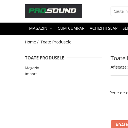
Magazin
MAGAZIN
CUM CUMPAR
ACHIZITII SEAP
SE
Sonorizare / PA
Accesorii sonorizare, PA
Home /
Toate Produsele
Adaptoare phantom
Adresare publica 100V
Toate 
TOATE PRODUSELE
Amplificatoare Audio
Afiseaza:
Magazin
Boxe Audio
Import
Ecrane de difuzie
Mixere audio
Monitorizare In-Ear
Pene de c
Pickup-uri, platane & accesorii
Playere si Recordere
Procesoare si efecte
Shockmount
ADAUG