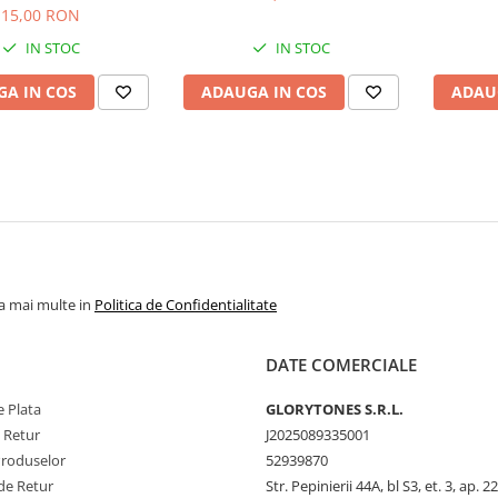
15,00 RON
IN STOC
IN STOC
A IN COS
ADAUGA IN COS
ADAU
la mai multe in
Politica de Confidentialitate
DATE COMERCIALE
 Plata
GLORYTONES S.R.L.
e Retur
J2025089335001
Produselor
52939870
de Retur
Str. Pepinierii 44A, bl S3, et. 3, ap. 22