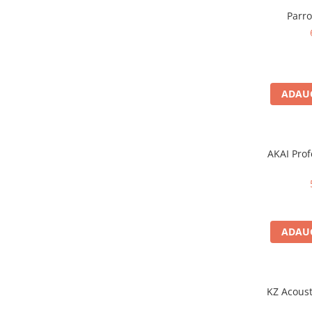
Microfoane pt instalatii si
Parr
conferinta
Microfoane Ribbon
Microfoane stereo
Microfoane Suspendabile
Microfoane wireless si sisteme
ADAUG
Stative de microfon
Studio si inregistrari
Accesorii de microfoane
AKAI Prof
Accesorii de rack
Accesorii echipamente de studio
Clape MIDI
Controllere MIDI - USB DAW
ADAUG
Controllere monitoare de studio
Convertoare AD/DA
Interfete audio
KZ Acoust
Interfete MIDI si Cabluri Midi-USB