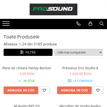
Magazin
Sonorizare / PA
Playere si Recordere
Toate Produsele
Procesoare si efecte
Afiseaza:
1-
24
din
5185
produse
Shockmount
Stabilizatoare de tensiune UPS si
FILTRE
Power Conditioner
Unelte Audio
Pene de chitara Harley Benton
Presonus Eris Studio 8
Microfoane
3,00 RON
1.029,00 RON
Accesorii de microfoane
IN STOC
LA COMANDA
Capsule de microfon
Case-uri de microfoane
ADAUGA IN COS
ADAUGA IN COS
Microfoane de broadcast
Microfoane de instrumente
M-Audio BX5 D3
Microfon de studio Audio-