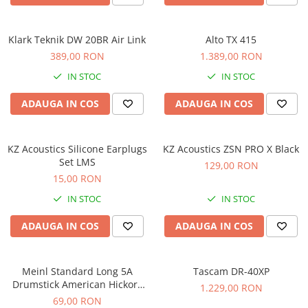
Scene şi Ring-uri de Dans
Stative si schela lumini
Instrumente Muzicale
Klark Teknik DW 20BR Air Link
Alto TX 415
389,00 RON
1.389,00 RON
Chitare si bass
Claviaturi
IN STOC
IN STOC
Instrumente cu arcus
ADAUGA IN COS
ADAUGA IN COS
Instrumente de percutie
Instrumente de suflat
Instrumente si jucarii pentru copii
KZ Acoustics Silicone Earplugs
KZ Acoustics ZSN PRO X Black
Set LMS
129,00 RON
Instrumente traditionale
15,00 RON
Tobe
IN STOC
IN STOC
DJ
Accesorii DJ
ADAUGA IN COS
ADAUGA IN COS
Accesorii Pick-up si Vinyl
Case-uri DJ
Meinl Standard Long 5A
Tascam DR-40XP
CD Playere DJ
Drumstick American Hickory
1.229,00 RON
Console DJ
SB103
69,00 RON