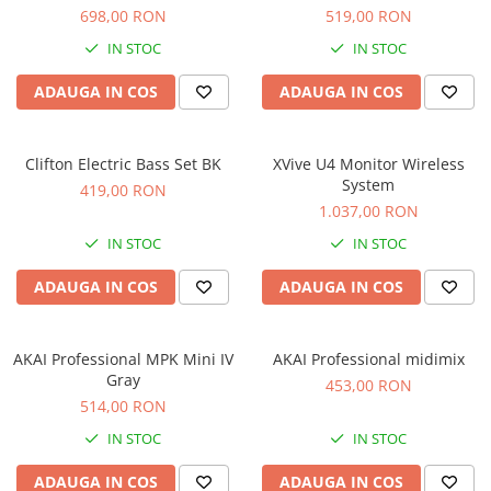
Standuri si stative de monitoare
698,00 RON
519,00 RON
Subwoofere de studio
IN STOC
IN STOC
Tratament acustic
Lumini si efecte
ADAUGA IN COS
ADAUGA IN COS
Accesorii pentru lumini
Bare Led
Clifton Electric Bass Set BK
XVive U4 Monitor Wireless
Cabluri de Alimentare
System
419,00 RON
Case-uri de lumini
1.037,00 RON
Comenzi si controllere
IN STOC
IN STOC
Ecrane LED
ADAUGA IN COS
ADAUGA IN COS
Efecte de lumini
Lasere
Masini de fum si ceata
AKAI Professional MPK Mini IV
AKAI Professional midimix
Mixere DMX
Gray
453,00 RON
514,00 RON
Moving Head-uri
Par Led si Pinspot
IN STOC
IN STOC
Proiectoare
ADAUGA IN COS
ADAUGA IN COS