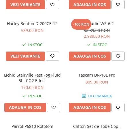
Accesorii de rack
VEZI VARIANTE
ADAUGA IN COS
Accesorii echipamente de studio
Clape MIDI
Harley Benton D-200CE-12
Kali Audio WS-6.2
-100 RON
Controllere MIDI - USB DAW
589,00 RON
3.089,00 RON
Controllere monitoare de studio
2.989,00 RON
Convertoare AD/DA
IN STOC
IN STOC
Interfete audio
Interfete MIDI si Cabluri Midi-USB
VEZI VARIANTE
ADAUGA IN COS
Microfoane de studio
Monitoare de studio
Lichid Stairville Fast Fog Fluid
Tascam DR-10L Pro
Pop filtre
5l - CO2 Effect
809,00 RON
Preamplificatoare
170,00 RON
Protectii antifonice pentru urechi
IN STOC
LA COMANDA
Rack studio
ADAUGA IN COS
ADAUGA IN COS
Recordere de studio
Recordere portabile
Sintetizatoare
Parrot P6810 Rototom
Clifton Set de Tobe Copii