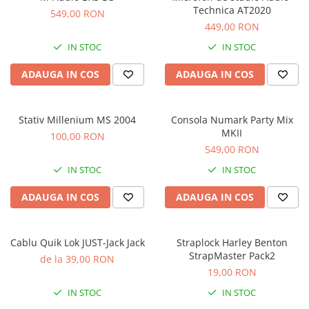
Microfoane de masurare si
Technica AT2020
549,00 RON
calibrare
449,00 RON
Microfoane de studio
IN STOC
IN STOC
Microfoane de Suprafata
Microfoane de voce si live
ADAUGA IN COS
ADAUGA IN COS
Microfoane lavaliera si headset
Microfoane podcast, USB, iOS /
Android
Stativ Millenium MS 2004
Consola Numark Party Mix
MKII
100,00 RON
Microfoane pt Camere Video
549,00 RON
Microfoane pt instalatii si
conferinta
IN STOC
IN STOC
Microfoane Ribbon
ADAUGA IN COS
ADAUGA IN COS
Microfoane stereo
Microfoane Suspendabile
Microfoane wireless si sisteme
Cablu Quik Lok JUST-Jack Jack
Straplock Harley Benton
StrapMaster Pack2
Stative de microfon
de la 39,00 RON
19,00 RON
Studio si inregistrari
IN STOC
IN STOC
Accesorii de microfoane