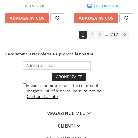
Controllere MIDI - USB DAW
IN STOC
LA COMANDA
Genti pentru DJ
Mixere DJ
ADAUGA IN COS
ADAUGA IN COS
Platane DJ
Samplere si controllere
1
2
3
217
...
Stative si pupitre DJ
Cabluri si conectori
Newsletter
Nu rata ofertele si promotiile noastre
Cabluri adaptoare, cabluri Y
Cabluri audio
Cabluri de boxe
Cabluri de instrumente
Vreau sa primesc newsletter cu promotiile
magazinului. Afla mai multe in
Politica de
Cabluri de microfon
Confidentialitate
Cabluri DMX
Cabluri la metru
MAGAZINUL MEU
Cabluri MIDI si audio digitale
Cabluri multicore
CLIENTI
Conectori