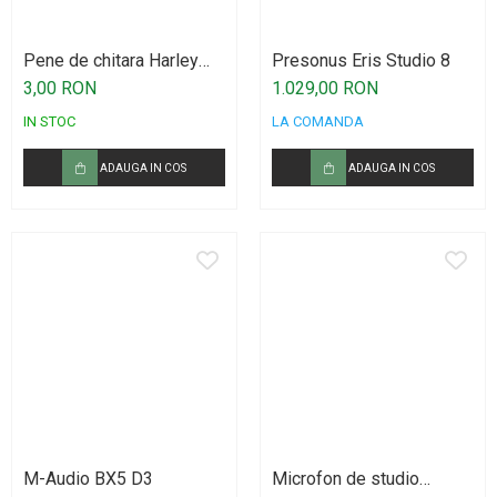
Procesoare si efecte
Shockmount
Pene de chitara Harley
Presonus Eris Studio 8
Stabilizatoare de tensiune UPS si
Benton
3,00 RON
1.029,00 RON
Power Conditioner
IN STOC
LA COMANDA
Unelte Audio
Microfoane
ADAUGA IN COS
ADAUGA IN COS
Accesorii de microfoane
Capsule de microfon
Case-uri de microfoane
Microfoane de broadcast
Microfoane de instrumente
Microfoane de masurare si calibrare
Microfoane de studio
Microfoane de Suprafata
Microfoane de voce si live
M-Audio BX5 D3
Microfon de studio