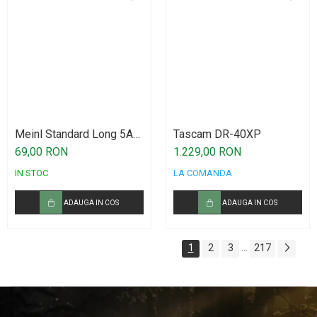
Meinl Standard Long 5A
Tascam DR-40XP
Drumstick American
69,00 RON
1.229,00 RON
Hickory SB103
IN STOC
LA COMANDA
ADAUGA IN COS
ADAUGA IN COS
1
2
3
217
...