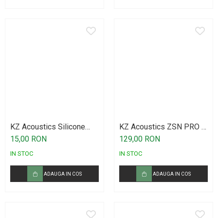
KZ Acoustics Silicone
KZ Acoustics ZSN PRO X
Earplugs Set LMS
Black
15,00 RON
129,00 RON
IN STOC
IN STOC
ADAUGA IN COS
ADAUGA IN COS