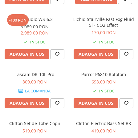
Accesorii de rack
Accesorii echipamente de studio
Clape MIDI
Kali Audio WS-6.2
Lichid Stairville Fast Fog Fluid
-100 RON
5l - CO2 Effect
3.089,00 RON
Controllere MIDI - USB DAW
170,00 RON
2.989,00 RON
Controllere monitoare de studio
IN STOC
IN STOC
Convertoare AD/DA
Interfete audio
ADAUGA IN COS
ADAUGA IN COS
Interfete MIDI si Cabluri Midi-USB
Microfoane de studio
Tascam DR-10L Pro
Parrot P6810 Rototom
Monitoare de studio
809,00 RON
698,00 RON
Pop filtre
Preamplificatoare
LA COMANDA
IN STOC
Protectii antifonice pentru urechi
ADAUGA IN COS
ADAUGA IN COS
Rack studio
Recordere de studio
Recordere portabile
Clifton Set de Tobe Copii
Clifton Electric Bass Set BK
519,00 RON
419,00 RON
Sintetizatoare