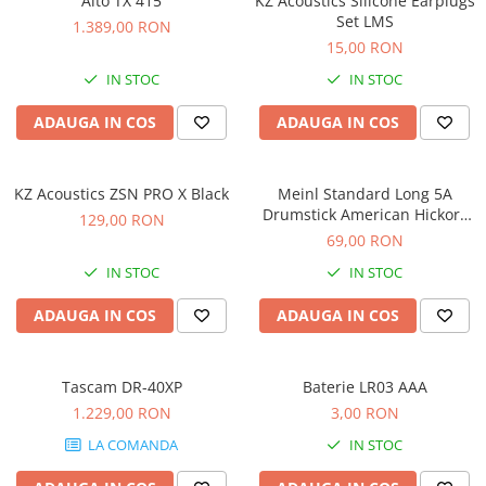
Alto TX 415
KZ Acoustics Silicone Earplugs
Scene şi Ring-uri de Dans
Set LMS
1.389,00 RON
Stative si schela lumini
15,00 RON
Instrumente Muzicale
IN STOC
IN STOC
Chitare si bass
Claviaturi
ADAUGA IN COS
ADAUGA IN COS
Instrumente cu arcus
Instrumente de percutie
KZ Acoustics ZSN PRO X Black
Meinl Standard Long 5A
Instrumente de suflat
Drumstick American Hickory
129,00 RON
Instrumente si jucarii pentru copii
SB103
69,00 RON
Instrumente traditionale
IN STOC
IN STOC
Tobe
ADAUGA IN COS
ADAUGA IN COS
DJ
Accesorii DJ
Accesorii Pick-up si Vinyl
Tascam DR-40XP
Baterie LR03 AAA
Case-uri DJ
1.229,00 RON
3,00 RON
CD Playere DJ
LA COMANDA
IN STOC
Console DJ