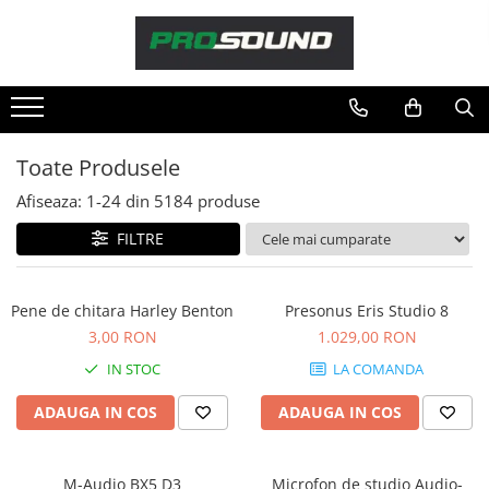
Magazin
Sonorizare / PA
Playere si Recordere
Toate Produsele
Procesoare si efecte
Afiseaza:
1-
24
din
5184
produse
Shockmount
Stabilizatoare de tensiune UPS si
FILTRE
Power Conditioner
Unelte Audio
Pene de chitara Harley Benton
Presonus Eris Studio 8
Microfoane
3,00 RON
1.029,00 RON
Accesorii de microfoane
IN STOC
LA COMANDA
Capsule de microfon
Case-uri de microfoane
ADAUGA IN COS
ADAUGA IN COS
Microfoane de broadcast
Microfoane de instrumente
M-Audio BX5 D3
Microfon de studio Audio-