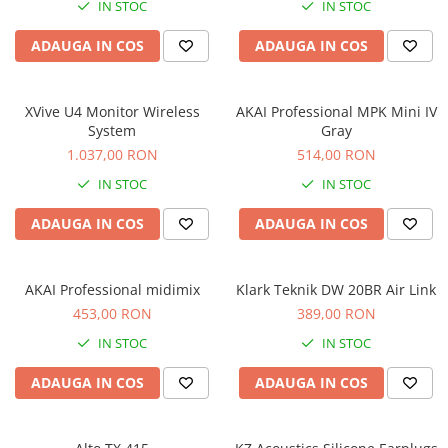
Standuri si stative de monitoare
IN STOC
IN STOC
Subwoofere de studio
ADAUGA IN COS
ADAUGA IN COS
Tratament acustic
Lumini si efecte
XVive U4 Monitor Wireless
AKAI Professional MPK Mini IV
Accesorii pentru lumini
System
Gray
Bare Led
1.037,00 RON
514,00 RON
Cabluri de Alimentare
IN STOC
IN STOC
Case-uri de lumini
Comenzi si controllere
ADAUGA IN COS
ADAUGA IN COS
Ecrane LED
Efecte de lumini
AKAI Professional midimix
Klark Teknik DW 20BR Air Link
Lasere
453,00 RON
389,00 RON
Masini de fum si ceata
IN STOC
IN STOC
Mixere DMX
Moving Head-uri
ADAUGA IN COS
ADAUGA IN COS
Par Led si Pinspot
Proiectoare