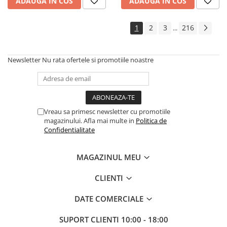
ADAUGA IN COS
ADAUGA IN COS
Controllere MIDI - USB DAW
Genti pentru DJ
1
2
3
216
...
Mixere DJ
Platane DJ
Samplere si controllere
Newsletter
Nu rata ofertele si promotiile noastre
Stative si pupitre DJ
Cabluri si conectori
Cabluri adaptoare, cabluri Y
Cabluri audio
Vreau sa primesc newsletter cu promotiile
magazinului. Afla mai multe in
Politica de
Cabluri de boxe
Confidentialitate
Cabluri de instrumente
Cabluri de microfon
MAGAZINUL MEU
Cabluri DMX
Cabluri la metru
CLIENTI
Cabluri MIDI si audio digitale
DATE COMERCIALE
Cabluri multicore
Conectori
SUPORT CLIENTI
10:00 - 18:00