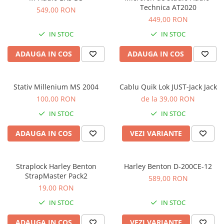
Microfoane de masurare si
Technica AT2020
549,00 RON
calibrare
449,00 RON
Microfoane de studio
IN STOC
IN STOC
Microfoane de Suprafata
Microfoane de voce si live
ADAUGA IN COS
ADAUGA IN COS
Microfoane lavaliera si headset
Microfoane podcast, USB, iOS /
Android
Stativ Millenium MS 2004
Cablu Quik Lok JUST-Jack Jack
100,00 RON
de la 39,00 RON
Microfoane pt Camere Video
Microfoane pt instalatii si
IN STOC
IN STOC
conferinta
ADAUGA IN COS
VEZI VARIANTE
Microfoane Ribbon
Microfoane stereo
Microfoane Suspendabile
Straplock Harley Benton
Harley Benton D-200CE-12
Microfoane wireless si sisteme
StrapMaster Pack2
589,00 RON
Stative de microfon
19,00 RON
Studio si inregistrari
IN STOC
IN STOC
Accesorii de microfoane
ADAUGA IN COS
VEZI VARIANTE