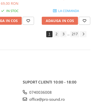
SB103
69,00 RON
IN STOC
LA COMANDA
GA IN COS
ADAUGA IN COS
1
2
3
217
...
SUPORT CLIENTI
10:00 - 18:00
0740036008
office@pro-sound.ro