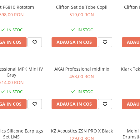
ot P6810 Rototom
Clifton Set de Tobe Copii
Clifton
698,00 RON
519,00 RON
IN STOC
IN STOC
A IN COS
ADAUGA IN COS
ADAU
essional MPK Mini IV
AKAI Professional midimix
Klark Te
Gray
453,00 RON
514,00 RON
IN STOC
IN STOC
A IN COS
ADAUGA IN COS
ADAU
ics Silicone Earplugs
KZ Acoustics ZSN PRO X Black
Meinl
Set LMS
Drumsti
129,00 RON