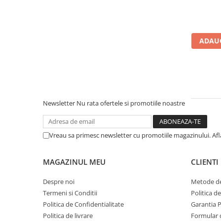
Microfoane de studio
Monitoare de studio
Pop filtre
Preamplificatoare
ADAUG
Protectii antifonice pentru urechi
Rack studio
Recordere de studio
Recordere portabile
Newsletter
Nu rata ofertele si promotiile noastre
Sintetizatoare
Standuri si stative de monitoare
Subwoofere de studio
Vreau sa primesc newsletter cu promotiile magazinului. Af
Tratament acustic
Lumini si efecte
MAGAZINUL MEU
CLIENTI
Accesorii pentru lumini
Despre noi
Metode de
Bare Led
Termeni si Conditii
Politica d
Cabluri de Alimentare
Politica de Confidentialitate
Garantia 
Case-uri de lumini
Politica de livrare
Formular 