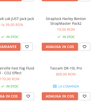
ik Lok JUST-Jack Jack
Straplock Harley Benton
StrapMaster Pack2
 la 39,00 RON
19,00 RON
IN STOC
IN STOC
 VARIANTE
ADAUGA IN COS
airville Fast Fog Fluid
Tascam DR-10L Pro
l - CO2 Effect
809,00 RON
170,00 RON
IN STOC
LA COMANDA
GA IN COS
ADAUGA IN COS