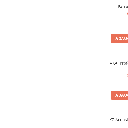
Microfoane pt instalatii si
Parr
conferinta
Microfoane Ribbon
Microfoane stereo
Microfoane Suspendabile
Microfoane wireless si sisteme
ADAUG
Stative de microfon
Studio si inregistrari
Accesorii de microfoane
AKAI Prof
Accesorii de rack
Accesorii echipamente de studio
Clape MIDI
Controllere MIDI - USB DAW
ADAUG
Controllere monitoare de studio
Convertoare AD/DA
Interfete audio
KZ Acoust
Interfete MIDI si Cabluri Midi-USB