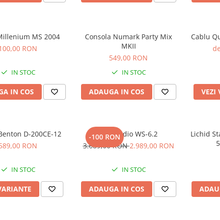
 Millenium MS 2004
Consola Numark Party Mix
Cablu Qu
MKII
100,00 RON
de
549,00 RON
IN STOC
IN STOC
A IN COS
ADAUGA IN COS
VEZI
Benton D-200CE-12
Kali Audio WS-6.2
Lichid St
-100 RON
5
589,00 RON
3.089,00 RON
2.989,00 RON
IN STOC
IN STOC
VARIANTE
ADAUGA IN COS
ADAU