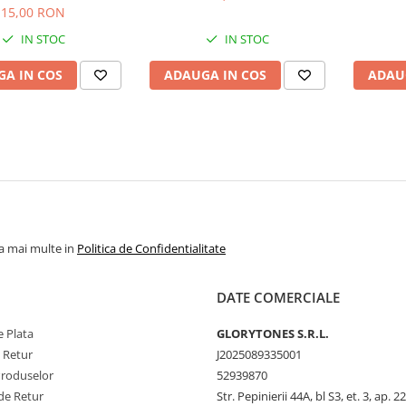
15,00 RON
IN STOC
IN STOC
A IN COS
ADAUGA IN COS
ADAU
la mai multe in
Politica de Confidentialitate
DATE COMERCIALE
 Plata
GLORYTONES S.R.L.
e Retur
J2025089335001
Produselor
52939870
de Retur
Str. Pepinierii 44A, bl S3, et. 3, ap. 22