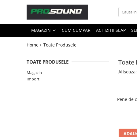
Magazin
MAGAZIN
CUM CUMPAR
ACHIZITII SEAP
SE
Sonorizare / PA
Accesorii sonorizare, PA
Home /
Toate Produsele
Adaptoare phantom
Adresare publica 100V
Toate 
TOATE PRODUSELE
Amplificatoare Audio
Afiseaza:
Magazin
Boxe Audio
Import
Ecrane de difuzie
Mixere audio
Monitorizare In-Ear
Pene de c
Pickup-uri, platane & accesorii
Playere si Recordere
Procesoare si efecte
Shockmount
ADAUG