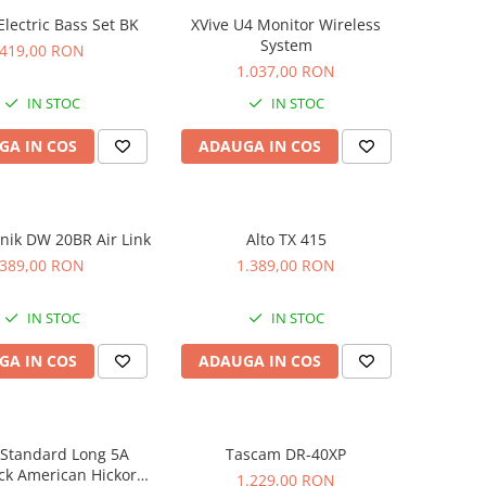
 Electric Bass Set BK
XVive U4 Monitor Wireless
System
419,00 RON
1.037,00 RON
IN STOC
IN STOC
GA IN COS
ADAUGA IN COS
knik DW 20BR Air Link
Alto TX 415
389,00 RON
1.389,00 RON
IN STOC
IN STOC
GA IN COS
ADAUGA IN COS
 Standard Long 5A
Tascam DR-40XP
ck American Hickory
1.229,00 RON