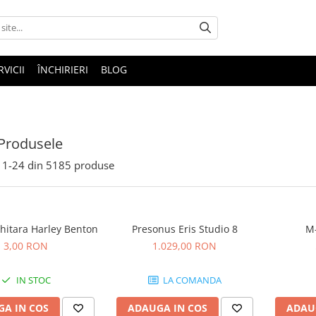
RVICII
ÎNCHIRIERI
BLOG
Produsele
1-
24
din
5185
produse
hitara Harley Benton
Presonus Eris Studio 8
M-
3,00 RON
1.029,00 RON
IN STOC
LA COMANDA
A IN COS
ADAUGA IN COS
ADAU