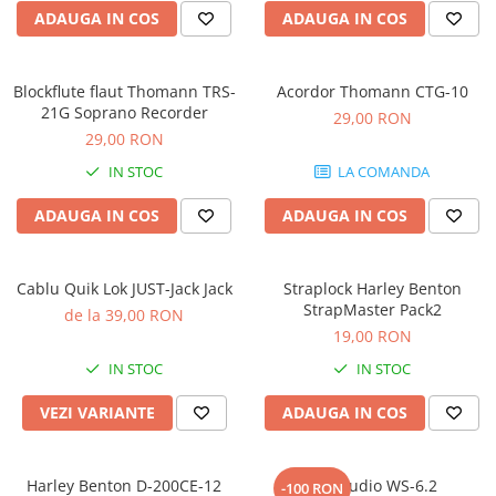
Microfoane pt instalatii si
ADAUGA IN COS
ADAUGA IN COS
conferinta
Microfoane Ribbon
Microfoane stereo
Blockflute flaut Thomann TRS-
Acordor Thomann CTG-10
21G Soprano Recorder
29,00 RON
Microfoane Suspendabile
29,00 RON
Microfoane wireless si sisteme
IN STOC
LA COMANDA
Stative de microfon
Studio si inregistrari
ADAUGA IN COS
ADAUGA IN COS
Accesorii de microfoane
Accesorii de rack
Cablu Quik Lok JUST-Jack Jack
Straplock Harley Benton
Accesorii echipamente de studio
StrapMaster Pack2
de la 39,00 RON
Clape MIDI
19,00 RON
Controllere MIDI - USB DAW
IN STOC
IN STOC
Controllere monitoare de studio
VEZI VARIANTE
ADAUGA IN COS
Convertoare AD/DA
Interfete audio
Interfete MIDI si Cabluri Midi-USB
Harley Benton D-200CE-12
Kali Audio WS-6.2
-100 RON