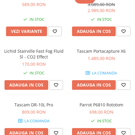
Microfoane de studio
589,00 RON
3.089,00 RON
Monitoare de studio
2.989,00 RON
Pop filtre
IN STOC
IN STOC
Preamplificatoare
VEZI VARIANTE
ADAUGA IN COS
Protectii antifonice pentru urechi
Rack studio
Recordere de studio
Lichid Stairville Fast Fog Fluid
Tascam Portacapture X6
Recordere portabile
5l - CO2 Effect
1.489,00 RON
Sintetizatoare
170,00 RON
Standuri si stative de monitoare
IN STOC
LA COMANDA
Subwoofere de studio
ADAUGA IN COS
ADAUGA IN COS
Tratament acustic
Lumini si efecte
Accesorii pentru lumini
Tascam DR-10L Pro
Parrot P6810 Rototom
809,00 RON
698,00 RON
Bare Led
Cabluri de Alimentare
LA COMANDA
IN STOC
Case-uri de lumini
ADAUGA IN COS
ADAUGA IN COS