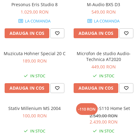
Stabilizatoare de tensiune UPS si
Presonus Eris Studio 8
M-Audio BX5 D3
Power Conditioner
1.029,00 RON
549,00 RON
Unelte Audio
LA COMANDA
LA COMANDA
Microfoane
Accesorii de microfoane
ADAUGA IN COS
ADAUGA IN COS
Capsule de microfon
Case-uri de microfoane
Muzicuta Hohner Special 20 C
Microfon de studio Audio-
Microfoane de broadcast
Technica AT2020
189,00 RON
Microfoane de instrumente
449,00 RON
Microfoane de masurare si
IN STOC
IN STOC
calibrare
Microfoane de studio
ADAUGA IN COS
ADAUGA IN COS
Microfoane de Suprafata
Microfoane de voce si live
Stativ Millenium MS 2004
Casio CDP-S110 Home Set
-110 RON
Microfoane lavaliera si headset
100,00 RON
2.549,00 RON
Microfoane podcast, USB, iOS /
2.439,00 RON
Android
IN STOC
IN STOC
Microfoane pt Camere Video