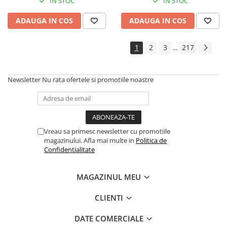
Instrumente si jucarii pentru copii
IN STOC
IN STOC
Instrumente traditionale
ADAUGA IN COS
ADAUGA IN COS
Tobe
DJ
1
2
3
217
...
Accesorii DJ
Accesorii Pick-up si Vinyl
Newsletter
Nu rata ofertele si promotiile noastre
Case-uri DJ
CD Playere DJ
Console DJ
Controllere MIDI - USB DAW
Vreau sa primesc newsletter cu promotiile
Genti pentru DJ
magazinului. Afla mai multe in
Politica de
Mixere DJ
Confidentialitate
Platane DJ
Samplere si controllere
MAGAZINUL MEU
Stative si pupitre DJ
CLIENTI
Cabluri si conectori
Cabluri adaptoare, cabluri Y
DATE COMERCIALE