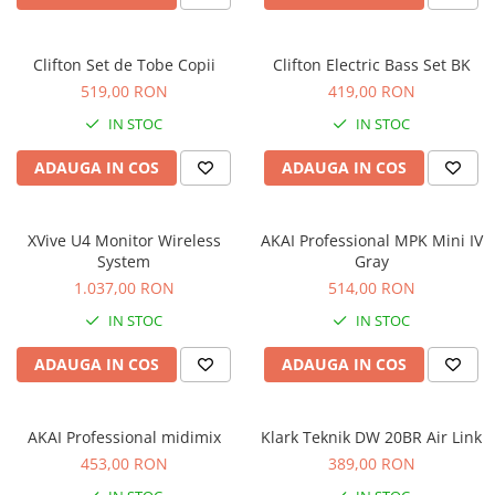
Comenzi si controllere
Ecrane LED
Efecte de lumini
Clifton Set de Tobe Copii
Clifton Electric Bass Set BK
Lasere
519,00 RON
419,00 RON
Masini de fum si ceata
IN STOC
IN STOC
Mixere DMX
ADAUGA IN COS
ADAUGA IN COS
Moving Head-uri
Par Led si Pinspot
Proiectoare
XVive U4 Monitor Wireless
AKAI Professional MPK Mini IV
Scene şi Ring-uri de Dans
System
Gray
1.037,00 RON
514,00 RON
Stative si schela lumini
Instrumente Muzicale
IN STOC
IN STOC
Chitare si bass
ADAUGA IN COS
ADAUGA IN COS
Claviaturi
Instrumente cu arcus
AKAI Professional midimix
Klark Teknik DW 20BR Air Link
Instrumente de percutie
453,00 RON
389,00 RON
Instrumente de suflat