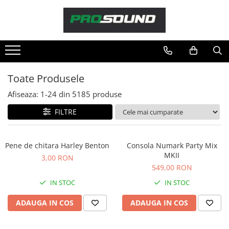
Magazin
Sonorizare / PA
Accesorii sonorizare, PA
Toate Produsele
Adaptoare phantom
Afiseaza:
1-
24
din
5185
produse
Adresare publica 100V
Amplificatoare Audio
FILTRE
Boxe Audio
Ecrane de difuzie
Pene de chitara Harley Benton
Consola Numark Party Mix
Mixere audio
MKII
3,00 RON
Monitorizare In-Ear
549,00 RON
Pickup-uri, platane & accesorii
IN STOC
IN STOC
Playere si Recordere
ADAUGA IN COS
ADAUGA IN COS
Procesoare si efecte
Shockmount