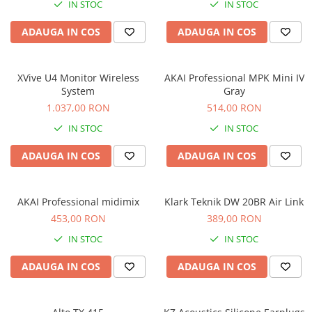
Standuri si stative de monitoare
IN STOC
IN STOC
Subwoofere de studio
ADAUGA IN COS
ADAUGA IN COS
Tratament acustic
Lumini si efecte
XVive U4 Monitor Wireless
AKAI Professional MPK Mini IV
Accesorii pentru lumini
System
Gray
Bare Led
1.037,00 RON
514,00 RON
Cabluri de Alimentare
IN STOC
IN STOC
Case-uri de lumini
Comenzi si controllere
ADAUGA IN COS
ADAUGA IN COS
Ecrane LED
Efecte de lumini
AKAI Professional midimix
Klark Teknik DW 20BR Air Link
Lasere
453,00 RON
389,00 RON
Masini de fum si ceata
IN STOC
IN STOC
Mixere DMX
Moving Head-uri
ADAUGA IN COS
ADAUGA IN COS
Par Led si Pinspot
Proiectoare