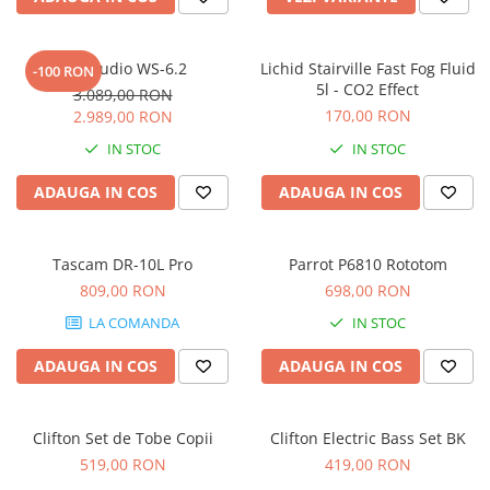
Accesorii de rack
Accesorii echipamente de studio
Clape MIDI
Kali Audio WS-6.2
Lichid Stairville Fast Fog Fluid
-100 RON
5l - CO2 Effect
3.089,00 RON
Controllere MIDI - USB DAW
170,00 RON
2.989,00 RON
Controllere monitoare de studio
IN STOC
IN STOC
Convertoare AD/DA
Interfete audio
ADAUGA IN COS
ADAUGA IN COS
Interfete MIDI si Cabluri Midi-USB
Microfoane de studio
Tascam DR-10L Pro
Parrot P6810 Rototom
Monitoare de studio
809,00 RON
698,00 RON
Pop filtre
Preamplificatoare
LA COMANDA
IN STOC
Protectii antifonice pentru urechi
ADAUGA IN COS
ADAUGA IN COS
Rack studio
Recordere de studio
Recordere portabile
Clifton Set de Tobe Copii
Clifton Electric Bass Set BK
519,00 RON
419,00 RON
Sintetizatoare