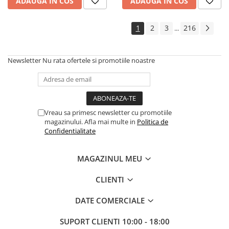
ADAUGA IN COS
ADAUGA IN COS
Controllere MIDI - USB DAW
Genti pentru DJ
1
2
3
216
...
Mixere DJ
Platane DJ
Samplere si controllere
Newsletter
Nu rata ofertele si promotiile noastre
Stative si pupitre DJ
Cabluri si conectori
Cabluri adaptoare, cabluri Y
Cabluri audio
Vreau sa primesc newsletter cu promotiile
magazinului. Afla mai multe in
Politica de
Cabluri de boxe
Confidentialitate
Cabluri de instrumente
Cabluri de microfon
MAGAZINUL MEU
Cabluri DMX
Cabluri la metru
CLIENTI
Cabluri MIDI si audio digitale
DATE COMERCIALE
Cabluri multicore
Conectori
SUPORT CLIENTI
10:00 - 18:00