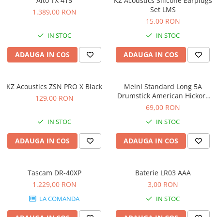
Alto TX 415
KZ Acoustics Silicone Earplugs
Scene şi Ring-uri de Dans
Set LMS
1.389,00 RON
Stative si schela lumini
15,00 RON
Instrumente Muzicale
IN STOC
IN STOC
Chitare si bass
Claviaturi
ADAUGA IN COS
ADAUGA IN COS
Instrumente cu arcus
Instrumente de percutie
KZ Acoustics ZSN PRO X Black
Meinl Standard Long 5A
Instrumente de suflat
Drumstick American Hickory
129,00 RON
Instrumente si jucarii pentru copii
SB103
69,00 RON
Instrumente traditionale
IN STOC
IN STOC
Tobe
ADAUGA IN COS
ADAUGA IN COS
DJ
Accesorii DJ
Accesorii Pick-up si Vinyl
Tascam DR-40XP
Baterie LR03 AAA
Case-uri DJ
1.229,00 RON
3,00 RON
CD Playere DJ
LA COMANDA
IN STOC
Console DJ