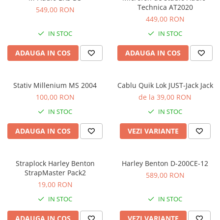
Microfoane de masurare si
Technica AT2020
549,00 RON
calibrare
449,00 RON
Microfoane de studio
IN STOC
IN STOC
Microfoane de Suprafata
Microfoane de voce si live
ADAUGA IN COS
ADAUGA IN COS
Microfoane lavaliera si headset
Microfoane podcast, USB, iOS /
Android
Stativ Millenium MS 2004
Cablu Quik Lok JUST-Jack Jack
100,00 RON
de la 39,00 RON
Microfoane pt Camere Video
Microfoane pt instalatii si
IN STOC
IN STOC
conferinta
ADAUGA IN COS
VEZI VARIANTE
Microfoane Ribbon
Microfoane stereo
Microfoane Suspendabile
Straplock Harley Benton
Harley Benton D-200CE-12
Microfoane wireless si sisteme
StrapMaster Pack2
589,00 RON
Stative de microfon
19,00 RON
Studio si inregistrari
IN STOC
IN STOC
Accesorii de microfoane
ADAUGA IN COS
VEZI VARIANTE