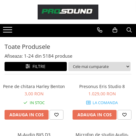
Magazin
Sonorizare / PA
Playere si Recordere
Toate Produsele
Procesoare si efecte
Afiseaza:
1-
24
din
5184
produse
Shockmount
Stabilizatoare de tensiune UPS si
FILTRE
Power Conditioner
Unelte Audio
Pene de chitara Harley Benton
Presonus Eris Studio 8
Microfoane
3,00 RON
1.029,00 RON
Accesorii de microfoane
IN STOC
LA COMANDA
Capsule de microfon
Case-uri de microfoane
ADAUGA IN COS
ADAUGA IN COS
Microfoane de broadcast
Microfoane de instrumente
M-Audio BX5 D3
Microfon de studio Audio-