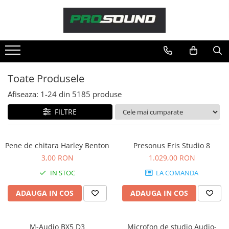
Magazin
Sonorizare / PA
Accesorii sonorizare, PA
Toate Produsele
Adaptoare phantom
Afiseaza:
1-
24
din
5185
produse
Adresare publica 100V
Amplificatoare Audio
FILTRE
Boxe Audio
Ecrane de difuzie
Pene de chitara Harley Benton
Presonus Eris Studio 8
Mixere audio
3,00 RON
1.029,00 RON
Monitorizare In-Ear
IN STOC
LA COMANDA
Pickup-uri, platane & accesorii
Playere si Recordere
ADAUGA IN COS
ADAUGA IN COS
Procesoare si efecte
Shockmount
M-Audio BX5 D3
Microfon de studio Audio-