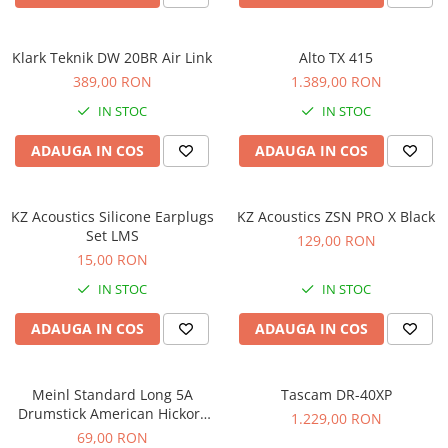
Comenzi si controllere
Ecrane LED
Efecte de lumini
Klark Teknik DW 20BR Air Link
Alto TX 415
Lasere
389,00 RON
1.389,00 RON
Masini de fum si ceata
IN STOC
IN STOC
Mixere DMX
ADAUGA IN COS
ADAUGA IN COS
Moving Head-uri
Par Led si Pinspot
Proiectoare
KZ Acoustics Silicone Earplugs
KZ Acoustics ZSN PRO X Black
Set LMS
Scene şi Ring-uri de Dans
129,00 RON
15,00 RON
Stative si schela lumini
Instrumente Muzicale
IN STOC
IN STOC
Chitare si bass
ADAUGA IN COS
ADAUGA IN COS
Claviaturi
Instrumente cu arcus
Meinl Standard Long 5A
Tascam DR-40XP
Instrumente de percutie
Drumstick American Hickory
1.229,00 RON
Instrumente de suflat
SB103
69,00 RON