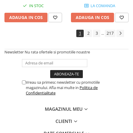
Instrumente si jucarii pentru copii
IN STOC
LA COMANDA
Instrumente traditionale
Tobe
ADAUGA IN COS
ADAUGA IN COS
DJ
Accesorii DJ
1
2
3
217
...
Accesorii Pick-up si Vinyl
Case-uri DJ
Newsletter
Nu rata ofertele si promotiile noastre
CD Playere DJ
Console DJ
Controllere MIDI - USB DAW
Genti pentru DJ
Vreau sa primesc newsletter cu promotiile
Mixere DJ
magazinului. Afla mai multe in
Politica de
Confidentialitate
Platane DJ
Samplere si controllere
MAGAZINUL MEU
Stative si pupitre DJ
Cabluri si conectori
CLIENTI
Cabluri adaptoare, cabluri Y