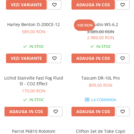
Microfoane pt instalatii si
VEZI VARIANTE
ADAUGA IN COS
conferinta
Microfoane Ribbon
Harley Benton D-200CE-12
Kali Audio WS-6.2
Microfoane stereo
-100 RON
589,00 RON
3.089,00 RON
Microfoane Suspendabile
2.989,00 RON
Microfoane wireless si sisteme
IN STOC
IN STOC
Stative de microfon
Studio si inregistrari
VEZI VARIANTE
ADAUGA IN COS
Accesorii de microfoane
Accesorii de rack
Lichid Stairville Fast Fog Fluid
Tascam DR-10L Pro
Accesorii echipamente de studio
5l - CO2 Effect
809,00 RON
Clape MIDI
170,00 RON
Controllere MIDI - USB DAW
IN STOC
LA COMANDA
Controllere monitoare de studio
ADAUGA IN COS
ADAUGA IN COS
Convertoare AD/DA
Interfete audio
Interfete MIDI si Cabluri Midi-USB
Parrot P6810 Rototom
Clifton Set de Tobe Copii