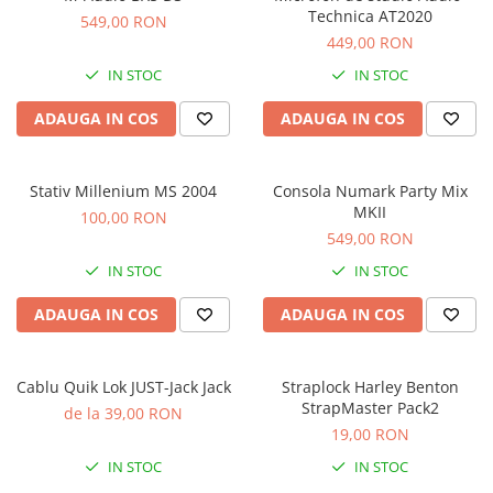
Stabilizatoare de tensiune UPS si
Technica AT2020
549,00 RON
Power Conditioner
449,00 RON
Unelte Audio
IN STOC
IN STOC
Microfoane
Accesorii de microfoane
ADAUGA IN COS
ADAUGA IN COS
Capsule de microfon
Case-uri de microfoane
Stativ Millenium MS 2004
Consola Numark Party Mix
Microfoane de broadcast
MKII
100,00 RON
Microfoane de instrumente
549,00 RON
Microfoane de masurare si
IN STOC
IN STOC
calibrare
Microfoane de studio
ADAUGA IN COS
ADAUGA IN COS
Microfoane de Suprafata
Microfoane de voce si live
Cablu Quik Lok JUST-Jack Jack
Straplock Harley Benton
Microfoane lavaliera si headset
StrapMaster Pack2
de la 39,00 RON
Microfoane podcast, USB, iOS /
19,00 RON
Android
IN STOC
IN STOC
Microfoane pt Camere Video