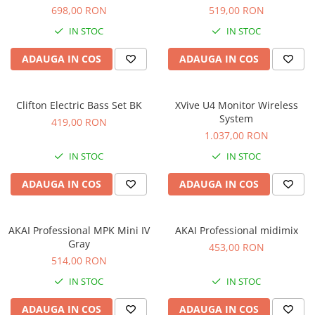
Microfoane de studio
698,00 RON
519,00 RON
Monitoare de studio
IN STOC
IN STOC
Pop filtre
Preamplificatoare
ADAUGA IN COS
ADAUGA IN COS
Protectii antifonice pentru urechi
Rack studio
Clifton Electric Bass Set BK
XVive U4 Monitor Wireless
Recordere de studio
System
419,00 RON
Recordere portabile
1.037,00 RON
Sintetizatoare
IN STOC
IN STOC
Standuri si stative de monitoare
ADAUGA IN COS
ADAUGA IN COS
Subwoofere de studio
Tratament acustic
Lumini si efecte
AKAI Professional MPK Mini IV
AKAI Professional midimix
Accesorii pentru lumini
Gray
453,00 RON
514,00 RON
Bare Led
Cabluri de Alimentare
IN STOC
IN STOC
Case-uri de lumini
ADAUGA IN COS
ADAUGA IN COS