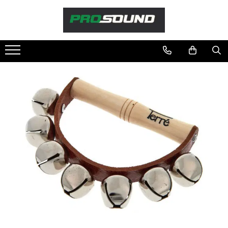
Magazin
Sonorizare / PA
Accesorii sonorizare, PA
Adaptoare phantom
Adresare publica 100V
Amplificatoare Audio
Boxe Audio
Ecrane de difuzie
Mixere audio
Monitorizare In-Ear
Pickup-uri, platane & accesorii
Playere si Recordere
Procesoare si efecte
Shockmount