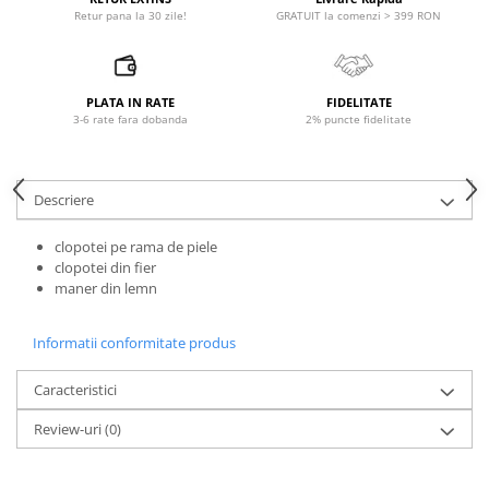
Microfoane pt instalatii si
GRATUIT la comenzi > 399 RON
Retur pana la 30 zile!
conferinta
Microfoane Ribbon
Microfoane stereo
PLATA IN RATE
FIDELITATE
Microfoane Suspendabile
3-6 rate fara dobanda
2% puncte fidelitate
Microfoane wireless si sisteme
Stative de microfon
Descriere
Studio si inregistrari
Accesorii de microfoane
clopotei pe rama de piele
Accesorii de rack
clopotei din fier
maner din lemn
Accesorii echipamente de studio
Clape MIDI
Informatii conformitate produs
Controllere MIDI - USB DAW
Controllere monitoare de studio
Caracteristici
Convertoare AD/DA
Review-uri
(0)
Interfete audio
Interfete MIDI si Cabluri Midi-USB