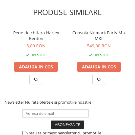
Microfoane de studio
Monitoare de studio
PRODUSE SIMILARE
Pop filtre
Preamplificatoare
Protectii antifonice pentru urechi
Pene de chitara Harley
Consola Numark Party Mix
Benton
MKII
Rack studio
3,00 RON
549,00 RON
Recordere de studio
IN STOC
IN STOC
Recordere portabile
Sintetizatoare
ADAUGA IN COS
ADAUGA IN COS
Standuri si stative de monitoare
Subwoofere de studio
Tratament acustic
Lumini si efecte
Newsletter
Nu rata ofertele si promotiile noastre
Accesorii pentru lumini
Bare Led
Cabluri de Alimentare
Case-uri de lumini
Vreau sa primesc newsletter cu promotiile