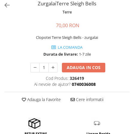
Stabilizatoare de tensiune UPS si
ZurgalaiTerre Sleigh Bells
Power Conditioner
Terre
Unelte Audio
Microfoane
70,00 RON
Accesorii de microfoane
Clopotei Terre Sleigh Bells - zurgalai
Capsule de microfon
Case-uri de microfoane
LA COMANDA
Durata de livrare:
1-7 zile
Microfoane de broadcast
Microfoane de instrumente
ADAUGA IN COS
Microfoane de masurare si
calibrare
Cod Produs:
326419
Ai nevoie de ajutor?
0740036008
Microfoane de studio
Microfoane de Suprafata
Adauga la Favorite
Cere informatii
Microfoane de voce si live
Microfoane lavaliera si headset
Microfoane podcast, USB, iOS /
Android
Microfoane pt Camere Video
Livrare Rapida
RETUR EXTINS