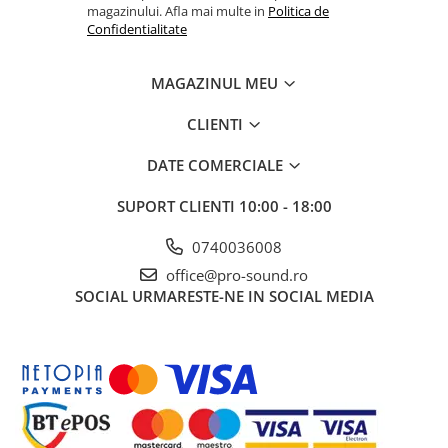
Comenzi si controllere
magazinului. Afla mai multe in
Politica de
Ecrane LED
Confidentialitate
Efecte de lumini
Lasere
MAGAZINUL MEU
Masini de fum si ceata
CLIENTI
Mixere DMX
Moving Head-uri
DATE COMERCIALE
Par Led si Pinspot
SUPORT CLIENTI
10:00 - 18:00
Proiectoare
Scene şi Ring-uri de Dans
0740036008
Stative si schela lumini
office@pro-sound.ro
Instrumente Muzicale
SOCIAL
URMARESTE-NE IN SOCIAL MEDIA
Chitare si bass
Claviaturi
Instrumente cu arcus
Instrumente de percutie
Instrumente de suflat