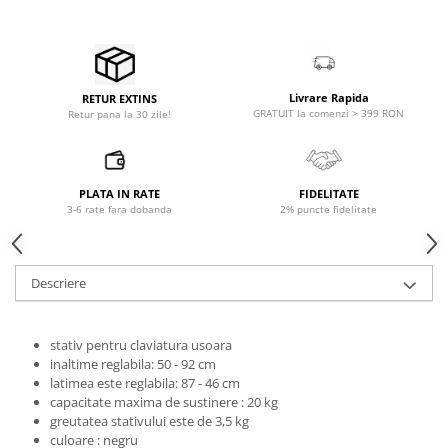
Microfoane pt instalatii si
conferinta
Microfoane Ribbon
Microfoane stereo
Livrare Rapida
RETUR EXTINS
Microfoane Suspendabile
GRATUIT la comenzi > 399 RON
Retur pana la 30 zile!
Microfoane wireless si sisteme
Stative de microfon
Studio si inregistrari
PLATA IN RATE
FIDELITATE
3-6 rate fara dobanda
2% puncte fidelitate
Accesorii de microfoane
Accesorii de rack
Accesorii echipamente de studio
Descriere
Clape MIDI
Controllere MIDI - USB DAW
stativ pentru claviatura usoara
Controllere monitoare de studio
inaltime reglabila: 50 - 92 cm
Convertoare AD/DA
latimea este reglabila: 87 - 46 cm
Interfete audio
capacitate maxima de sustinere : 20 kg
greutatea stativului este de 3,5 kg
Interfete MIDI si Cabluri Midi-USB
culoare : negru