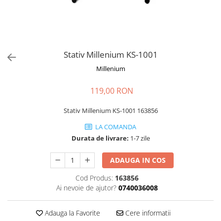
Stabilizatoare de tensiune UPS si
Power Conditioner
Unelte Audio
Microfoane
Accesorii de microfoane
Stativ Millenium KS-1001
Capsule de microfon
Millenium
Case-uri de microfoane
119,00 RON
Microfoane de broadcast
Microfoane de instrumente
Stativ Millenium KS-1001 163856
Microfoane de masurare si
calibrare
LA COMANDA
Durata de livrare:
1-7 zile
Microfoane de studio
Microfoane de Suprafata
ADAUGA IN COS
Microfoane de voce si live
Microfoane lavaliera si headset
Cod Produs:
163856
Ai nevoie de ajutor?
0740036008
Microfoane podcast, USB, iOS /
Android
Adauga la Favorite
Cere informatii
Microfoane pt Camere Video