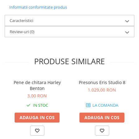
Microfoane de studio
Informatii conformitate produs
Monitoare de studio
Pop filtre
Caracteristici
Preamplificatoare
Review-uri
(0)
Protectii antifonice pentru urechi
Rack studio
Recordere de studio
Recordere portabile
PRODUSE SIMILARE
Sintetizatoare
Standuri si stative de monitoare
Subwoofere de studio
Pene de chitara Harley
Presonus Eris Studio 8
Benton
Tratament acustic
1.029,00 RON
3,00 RON
Lumini si efecte
IN STOC
LA COMANDA
Accesorii pentru lumini
Bare Led
ADAUGA IN COS
ADAUGA IN COS
Cabluri de Alimentare
Case-uri de lumini