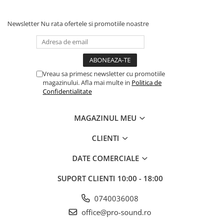
Comenzi si controllere
Ecrane LED
Newsletter
Nu rata ofertele si promotiile noastre
Efecte de lumini
Lasere
Masini de fum si ceata
Mixere DMX
Vreau sa primesc newsletter cu promotiile
Moving Head-uri
magazinului. Afla mai multe in
Politica de
Par Led si Pinspot
Confidentialitate
Proiectoare
Scene şi Ring-uri de Dans
MAGAZINUL MEU
Stative si schela lumini
CLIENTI
Instrumente Muzicale
Chitare si bass
DATE COMERCIALE
Claviaturi
SUPORT CLIENTI
10:00 - 18:00
Instrumente cu arcus
Instrumente de percutie
0740036008
Instrumente de suflat
office@pro-sound.ro