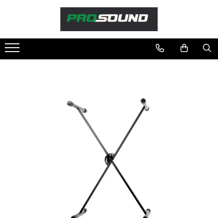
Magazin
Sonorizare / PA
Accesorii sonorizare, PA
Adaptoare phantom
Adresare publica 100V
Amplificatoare Audio
Boxe Audio
Ecrane de difuzie
Mixere audio
Monitorizare In-Ear
Pickup-uri, platane & accesorii
Playere si Recordere
Procesoare si efecte
Shockmount