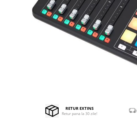
Stabilizatoare de tensiune UPS si
Power Conditioner
Unelte Audio
Microfoane
Accesorii de microfoane
Capsule de microfon
Case-uri de microfoane
Microfoane de broadcast
Microfoane de instrumente
Microfoane de masurare si
calibrare
Microfoane de studio
Microfoane de Suprafata
Distribuie
pe
Microfoane de voce si live
Facebook
RETUR EXTINS
Microfoane lavaliera si headset
Retur pana la 30 zile!
Microfoane podcast, USB, iOS /
Android
Microfoane pt Camere Video