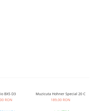
io BX5 D3
Muzicuta Hohner Special 20 C
Microfon
Tec
,00 RON
189,00 RON
4