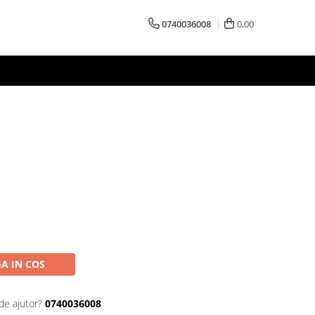
0740036008
0,00
I
A IN COS
de ajutor?
0740036008