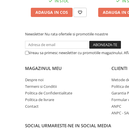
Comenzi si controllere
IN STOC
IN 
Ecrane LED
ADAUGA IN COS
ADAUGA IN 
Efecte de lumini
Lasere
Masini de fum si ceata
Newsletter
Nu rata ofertele si promotiile noastre
Mixere DMX
Moving Head-uri
Vreau sa primesc newsletter cu promotiile magazinului. Af
Par Led si Pinspot
Proiectoare
Scene şi Ring-uri de Dans
MAGAZINUL MEU
CLIENTI
Stative si schela lumini
Despre noi
Metode de
Instrumente Muzicale
Termeni si Conditii
Politica d
Chitare si bass
Politica de Confidentialitate
Garantia 
Claviaturi
Politica de livrare
Formular 
Contact
ANPC
Instrumente cu arcus
ANPC - SA
Instrumente de percutie
Instrumente de suflat
SOCIAL
URMARESTE-NE IN SOCIAL MEDIA