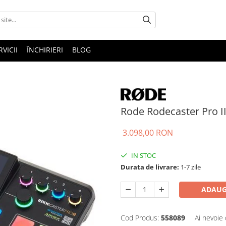
RVICII
ÎNCHIRIERI
BLOG
Rode Rodecaster Pro I
3.098,00 RON
IN STOC
Durata de livrare:
1-7 zile
ADAUG
Cod Produs:
558089
Ai nevoie 