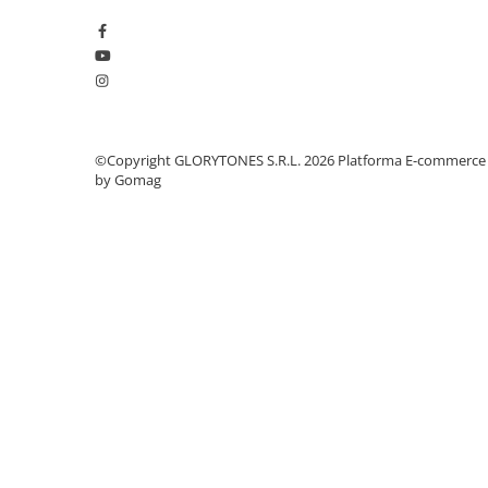
Instrumente si jucarii pentru copii
Instrumente traditionale
Tobe
DJ
Accesorii DJ
Accesorii Pick-up si Vinyl
©Copyright GLORYTONES S.R.L. 2026
Platforma E-commerce
Case-uri DJ
by Gomag
CD Playere DJ
Console DJ
Controllere MIDI - USB DAW
Genti pentru DJ
Mixere DJ
Platane DJ
Samplere si controllere
Stative si pupitre DJ
Cabluri si conectori
Cabluri adaptoare, cabluri Y