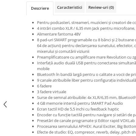
Microfoane pt instalatii si
Caracteristici
Review-uri
(0)
Descriere
conferinta
Microfoane Ribbon
Pentru podcasteri, streameri, muzicieni și creatori de c
Microfoane stereo
4 intrări combo XLR / 6,35 mm Jack pentru microfoane, c
Microfoane Suspendabile
Alimentare fantoma 48V
8 pad-uri SMART programabile cu 8 bănci și 2 butoane 
Microfoane wireless si sisteme
64 de acțiuni) pentru declanșarea sunetului, efectelor, 
Stative de microfon
mixerului și comutării viziunii
Studio si inregistrari
Preamplificatoare cu amplificare mare Revolution cu 
Interfață audio duală USB pentru conectarea simultană
Accesorii de microfoane
mobile
Accesorii de rack
Bluetooth în bandă largă pentru o calitate a vocii de pri
9 canale atribuibile liber pentru configurația individual
Accesorii echipamente de studio
6 fadere
Clape MIDI
3 fadere virtuale
Controllere MIDI - USB DAW
Surse de semnal atribuibile: 4x XLR/6,35 mm, Bluetoot
4 GB memorie internă pentru SMART Pad Audio
Controllere monitoare de studio
Ecran tactil HD de 5,5 inchi cu feedback haptic
Convertoare AD/DA
Encoder cu funcție tactilă pentru navigare și setări de 
Presetări de canale programate și Editor rapid VOXLab
Interfete audio
Procesarea semnalului APHEX: Aural Exciter, Big Botto
Interfete MIDI si Cabluri Midi-USB
Efecte de studio: EQ, compresor, reverb, delay, pitch sh