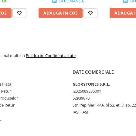
STOC
LA COMANDA
LA
COS
ADAUGA IN COS
ADAUGA I
la mai multe in
Politica de Confidentialitate
DATE COMERCIALE
 Plata
GLORYTONES S.R.L.
e Retur
J2025089335001
Produselor
52939870
de Retur
Str. Pepinierii 44A, bl S3, et. 3, ap. 22
IASI, IASI
L