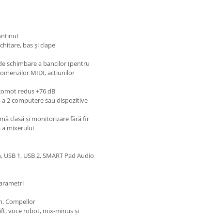
onținut
hitare, bas și clape
de schimbare a bancilor (pentru
comenzilor MIDI, acțiunilor
zgomot redus +76 dB
 a 2 computere sau dispozitive
mă clasă și monitorizare fără fir
ă a mixerului
h, USB 1, USB 2, SMART Pad Audio
parametri
m, Compellor
ift, voce robot, mix-minus și