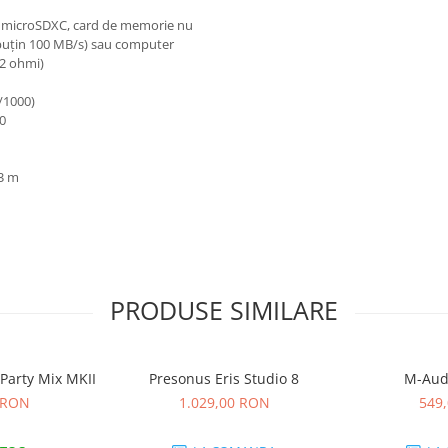
au microSDXC, card de memorie nu
l puțin 100 MB/s) sau computer
32 ohmi)
/1000)
.0
 3 m
PRODUSE SIMILARE
Party Mix MKII
Presonus Eris Studio 8
M-Aud
 RON
1.029,00 RON
549