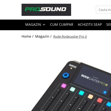
Magazin
MAGAZIN
CUM CUMPAR
ACHIZITII SEAP
SE
Sonorizare / PA
Accesorii sonorizare, PA
Home /
Magazin /
Rode Rodecaster Pro II
Adaptoare phantom
Adresare publica 100V
Amplificatoare Audio
Boxe Audio
Ecrane de difuzie
Mixere audio
Monitorizare In-Ear
Pickup-uri, platane & accesorii
Playere si Recordere
Procesoare si efecte
Shockmount