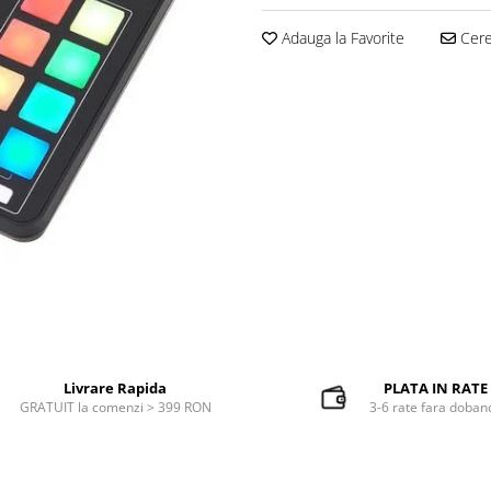
Adauga la Favorite
Cere 
Livrare Rapida
PLATA IN RATE
GRATUIT la comenzi > 399 RON
3-6 rate fara doban