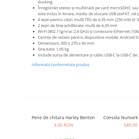
Microfoane de studio
ducking
Înregistrări stereo și multitrack pe card microSDHC s
Monitoare de studio
este inclus în livrare, mediu de stocare USB (exFAT, ce
Pop filtre
4 ieșiri pentru căști: mufă TRS de 6,35 mm (250 mW @ 
Preamplificatoare
2 ieșiri de linie echilibrate: mufă de 6,35 mm
Wi-Fi (802.11g/n/ac 2,4 GHz) și conexiune Ethernet (100
Protectii antifonice pentru urechi
Cerințe de sistem pentru dispozitive mobile: Android 9
Rack studio
Dimensiuni: 305 x 270 x 60 mm
Greutate: 1,95 kg
Recordere de studio
Include sursa de alimentare și cablu USB-C la USB-C de
Recordere portabile
Informatii conformitate produs
Sintetizatoare
Standuri si stative de monitoare
Subwoofere de studio
Tratament acustic
Lumini si efecte
Accesorii pentru lumini
Bare Led
Pene de chitara Harley Benton
Consola Numark 
Cabluri de Alimentare
3,00 RON
549,00
Case-uri de lumini