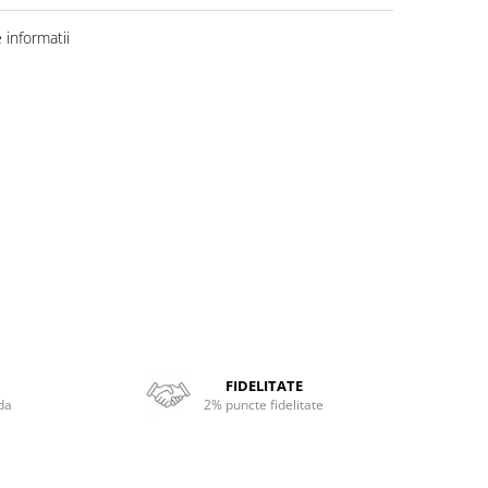
informatii
FIDELITATE
da
2% puncte fidelitate