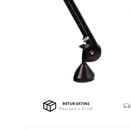
Stabilizatoare de tensiune UPS si
Power Conditioner
Unelte Audio
Microfoane
Accesorii de microfoane
Capsule de microfon
Case-uri de microfoane
Microfoane de broadcast
Microfoane de instrumente
Microfoane de masurare si
calibrare
Microfoane de studio
Microfoane de Suprafata
Distribuie
pe
Microfoane de voce si live
Facebook
RETUR EXTINS
Microfoane lavaliera si headset
Retur pana la 30 zile!
Microfoane podcast, USB, iOS /
Android
Microfoane pt Camere Video