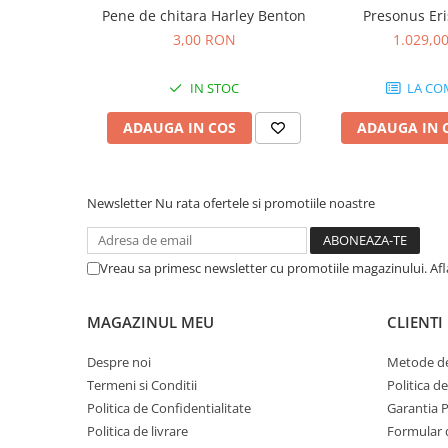
Comenzi si controllere
Pene de chitara Harley Benton
Presonus Eri
Ecrane LED
3,00 RON
1.029,0
Efecte de lumini
Lasere
IN STOC
LA CO
Masini de fum si ceata
ADAUGA IN COS
ADAUGA IN 
Mixere DMX
Moving Head-uri
Par Led si Pinspot
Newsletter
Nu rata ofertele si promotiile noastre
Proiectoare
Scene şi Ring-uri de Dans
Stative si schela lumini
Vreau sa primesc newsletter cu promotiile magazinului. Af
Instrumente Muzicale
Chitare si bass
MAGAZINUL MEU
CLIENTI
Claviaturi
Despre noi
Metode de
Instrumente cu arcus
Termeni si Conditii
Politica d
Instrumente de percutie
Politica de Confidentialitate
Garantia 
Instrumente de suflat
Politica de livrare
Formular 