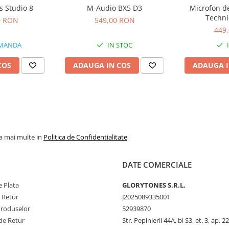
s Studio 8
M-Audio BX5 D3
Microfon de
Techni
0 RON
549,00 RON
449
MANDA
IN STOC
COS
ADAUGA IN COS
ADAUGA I
la mai multe in
Politica de Confidentialitate
DATE COMERCIALE
 Plata
GLORYTONES S.R.L.
e Retur
J2025089335001
Produselor
52939870
de Retur
Str. Pepinierii 44A, bl S3, et. 3, ap. 22