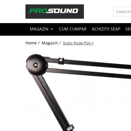
Magazin
MAGAZIN
CUM CUMPAR
ACHIZITII SEAP
SE
Sonorizare / PA
Accesorii sonorizare, PA
Home /
Magazin /
Stativ Rode PSA-1
Adaptoare phantom
Adresare publica 100V
Amplificatoare Audio
Boxe Audio
Ecrane de difuzie
Mixere audio
Monitorizare In-Ear
Pickup-uri, platane & accesorii
Playere si Recordere
Procesoare si efecte
Shockmount