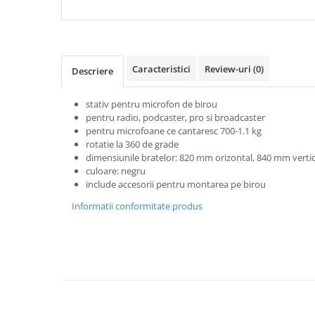
Microfoane de studio
Monitoare de studio
Pop filtre
Preamplificatoare
Caracteristici
Review-uri
(0)
Descriere
Protectii antifonice pentru urechi
Rack studio
stativ pentru microfon de birou
Recordere de studio
pentru radio, podcaster, pro si broadcaster
Recordere portabile
pentru microfoane ce cantaresc 700-1.1 kg
rotatie la 360 de grade
Sintetizatoare
dimensiunile bratelor: 820 mm orizontal, 840 mm vertic
Standuri si stative de monitoare
culoare: negru
Subwoofere de studio
include accesorii pentru montarea pe birou
Tratament acustic
Informatii conformitate produs
Lumini si efecte
Accesorii pentru lumini
Bare Led
Cabluri de Alimentare
Case-uri de lumini