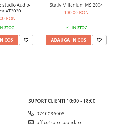
 studio Audio-
Stativ Millenium MS 2004
Consola Nu
ca AT2020
100,00 RON
5
,00 RON
IN STOC
IN STOC
N COS
ADAUGA IN COS
ADAUG
SUPORT CLIENTI
10:00 - 18:00
0740036008
office@pro-sound.ro