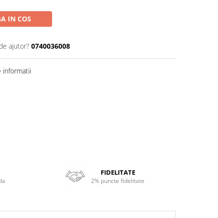
A IN COS
de ajutor?
0740036008
informatii
FIDELITATE
da
2% puncte fidelitate