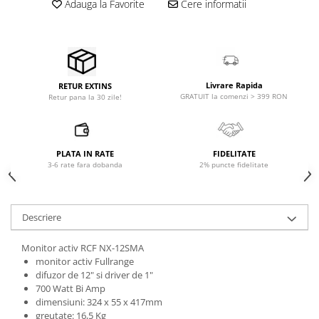
Adauga la Favorite
Cere informatii
Microfoane pt instalatii si
conferinta
Microfoane Ribbon
Microfoane stereo
Microfoane Suspendabile
Livrare Rapida
RETUR EXTINS
Microfoane wireless si sisteme
GRATUIT la comenzi > 399 RON
Retur pana la 30 zile!
Stative de microfon
Studio si inregistrari
Accesorii de microfoane
PLATA IN RATE
FIDELITATE
3-6 rate fara dobanda
2% puncte fidelitate
Accesorii de rack
Accesorii echipamente de studio
Clape MIDI
Descriere
Controllere MIDI - USB DAW
Controllere monitoare de studio
Monitor activ RCF NX-12SMA
monitor activ Fullrange
Convertoare AD/DA
difuzor de 12" si driver de 1"
Interfete audio
700 Watt Bi Amp
dimensiuni: 324 x 55 x 417mm
Interfete MIDI si Cabluri Midi-USB
greutate: 16,5 Kg