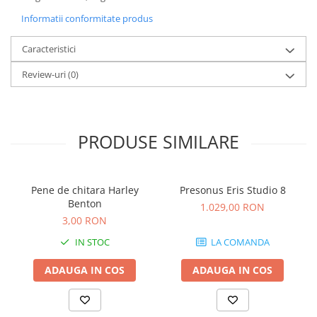
Microfoane de studio
Informatii conformitate produs
Monitoare de studio
Pop filtre
Caracteristici
Preamplificatoare
Review-uri
(0)
Protectii antifonice pentru urechi
Rack studio
Recordere de studio
Recordere portabile
PRODUSE SIMILARE
Sintetizatoare
Standuri si stative de monitoare
Subwoofere de studio
Pene de chitara Harley
Presonus Eris Studio 8
Benton
Tratament acustic
1.029,00 RON
3,00 RON
Lumini si efecte
IN STOC
LA COMANDA
Accesorii pentru lumini
Bare Led
ADAUGA IN COS
ADAUGA IN COS
Cabluri de Alimentare
Case-uri de lumini