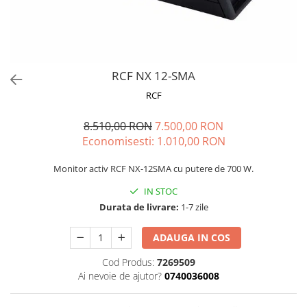
Stabilizatoare de tensiune UPS si
Power Conditioner
Unelte Audio
Microfoane
Accesorii de microfoane
RCF NX 12-SMA
Capsule de microfon
RCF
Case-uri de microfoane
8.510,00 RON
7.500,00 RON
Microfoane de broadcast
Economisesti:
1.010,00
RON
Microfoane de instrumente
Microfoane de masurare si
Monitor activ RCF NX-12SMA cu putere de 700 W.
calibrare
IN STOC
Microfoane de studio
Durata de livrare:
1-7 zile
Microfoane de Suprafata
Microfoane de voce si live
ADAUGA IN COS
Microfoane lavaliera si headset
Cod Produs:
7269509
Microfoane podcast, USB, iOS /
Ai nevoie de ajutor?
0740036008
Android
Microfoane pt Camere Video