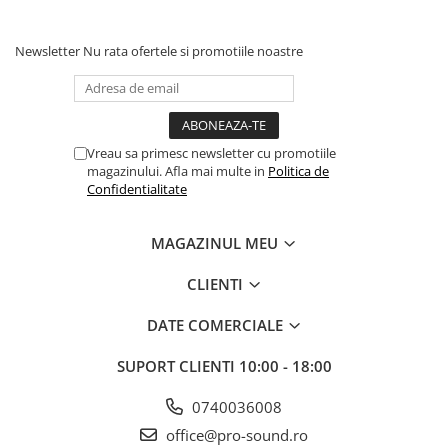
Comenzi si controllere
Ecrane LED
Newsletter
Nu rata ofertele si promotiile noastre
Efecte de lumini
Lasere
Masini de fum si ceata
Mixere DMX
Vreau sa primesc newsletter cu promotiile
Moving Head-uri
magazinului. Afla mai multe in
Politica de
Par Led si Pinspot
Confidentialitate
Proiectoare
Scene şi Ring-uri de Dans
MAGAZINUL MEU
Stative si schela lumini
CLIENTI
Instrumente Muzicale
Chitare si bass
DATE COMERCIALE
Claviaturi
SUPORT CLIENTI
10:00 - 18:00
Instrumente cu arcus
Instrumente de percutie
0740036008
Instrumente de suflat
office@pro-sound.ro