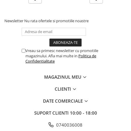
Cabluri audio
Cabluri de boxe
Cabluri de instrumente
Newsletter
Nu rata ofertele si promotiile noastre
Cabluri de microfon
Cabluri DMX
Cabluri la metru
Cabluri MIDI si audio digitale
Vreau sa primesc newsletter cu promotiile
Cabluri multicore
magazinului. Afla mai multe in
Politica de
Confidentialitate
Conectori
Standuri stative si pupitre
MAGAZINUL MEU
Accesorii stative
Stative de mixer
CLIENTI
Stative de partituri
DATE COMERCIALE
Case-uri, rack, huse si genti
Case-uri universale
SUPORT CLIENTI
10:00 - 18:00
Pachete si bundle
0740036008
Casti Audio