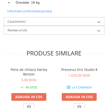
Instrumente si jucarii pentru copii
Greutate: 16 kg
Instrumente traditionale
Informatii conformitate produs
Tobe
DJ
Caracteristici
Accesorii DJ
Review-uri
(0)
Accesorii Pick-up si Vinyl
Case-uri DJ
CD Playere DJ
PRODUSE SIMILARE
Console DJ
Controllere MIDI - USB DAW
Genti pentru DJ
Pene de chitara Harley
Presonus Eris Studio 8
Mixere DJ
Benton
1.029,00 RON
Platane DJ
3,00 RON
Samplere si controllere
IN STOC
LA COMANDA
Stative si pupitre DJ
Cabluri si conectori
ADAUGA IN COS
ADAUGA IN COS
Cabluri adaptoare, cabluri Y