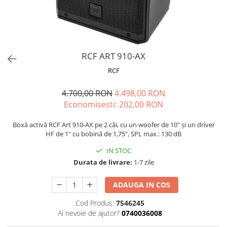
Stabilizatoare de tensiune UPS si
Power Conditioner
Unelte Audio
Microfoane
Accesorii de microfoane
RCF ART 910-AX
Capsule de microfon
RCF
Case-uri de microfoane
4.700,00 RON
4.498,00 RON
Microfoane de broadcast
Economisesti:
202,00
RON
Microfoane de instrumente
Microfoane de masurare si
Boxă activă RCF Art 910-AX pe 2 căi, cu un woofer de 10" și un driver
calibrare
HF de 1" cu bobină de 1,75", SPL max.: 130 dB
Microfoane de studio
IN STOC
Microfoane de Suprafata
Durata de livrare:
1-7 zile
Microfoane de voce si live
Microfoane lavaliera si headset
ADAUGA IN COS
Microfoane podcast, USB, iOS /
Cod Produs:
7546245
Android
Ai nevoie de ajutor?
0740036008
Microfoane pt Camere Video