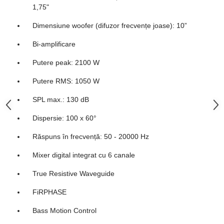
Microfoane de studio
1,75"
Monitoare de studio
Dimensiune woofer (difuzor frecvențe joase): 10”
Pop filtre
Preamplificatoare
Bi-amplificare
Protectii antifonice pentru urechi
Putere peak: 2100 W
Rack studio
Recordere de studio
Putere RMS: 1050 W
Recordere portabile
SPL max.: 130 dB
Sintetizatoare
Standuri si stative de monitoare
Dispersie: 100 x 60°
Subwoofere de studio
Răspuns în frecvență: 50 - 20000 Hz
Tratament acustic
Mixer digital integrat cu 6 canale
Lumini si efecte
Accesorii pentru lumini
True Resistive Waveguide
Bare Led
FiRPHASE
Cabluri de Alimentare
Bass Motion Control
Case-uri de lumini