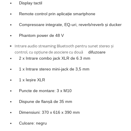
Comenzi si controllere
Display tactil
Ecrane LED
Remote control prin aplicație smartphone
Efecte de lumini
Lasere
Compresoare integrate, EQ-uri, reverb/reverb și ducker
Masini de fum si ceata
Phantom power de 48 V
Mixere DMX
Intrare audio streaming Bluetooth pentru sunet stereo și
Moving Head-uri
control, cu opțiune de asociere cu două
difuzoare
Par Led si Pinspot
2 x Intrare combo jack XLR de 6.3 mm
Proiectoare
Scene şi Ring-uri de Dans
1 x Intrare stereo mini-jack de 3,5 mm
Stative si schela lumini
1 x Ieșire XLR
Instrumente Muzicale
Puncte de montare: 3 x M10
Chitare si bass
Claviaturi
Dispune de flanșă de 35 mm
Instrumente cu arcus
Dimensiuni: 370 x 616 x 390 mm
Instrumente de percutie
Culoare: negru
Instrumente de suflat