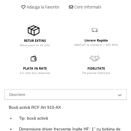
Microfoane pt instalatii si
Adauga la Favorite
Cere informatii
conferinta
Microfoane Ribbon
Microfoane stereo
Microfoane Suspendabile
Microfoane wireless si sisteme
Livrare Rapida
RETUR EXTINS
GRATUIT la comenzi > 399 RON
Retur pana la 30 zile!
Stative de microfon
Studio si inregistrari
Accesorii de microfoane
PLATA IN RATE
FIDELITATE
Accesorii de rack
3-6 rate fara dobanda
2% puncte fidelitate
Accesorii echipamente de studio
Clape MIDI
Controllere MIDI - USB DAW
Descriere
Controllere monitoare de studio
Boxă activă RCF Art 910-AX
Convertoare AD/DA
Interfete audio
Tip: boxă activă
Interfete MIDI si Cabluri Midi-USB
Dimensiune driver frecvențe înalte HF: 1” cu bobina de