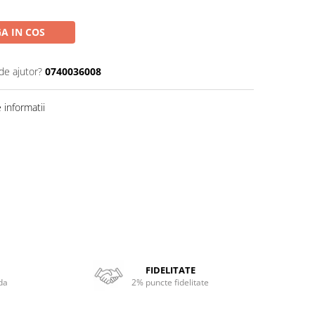
A IN COS
de ajutor?
0740036008
informatii
FIDELITATE
da
2% puncte fidelitate