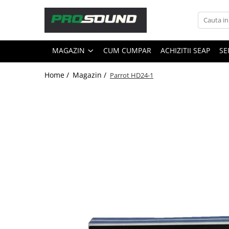
Magazin
MAGAZIN
CUM CUMPAR
ACHIZITII SEAP
SE
Sonorizare / PA
Accesorii sonorizare, PA
Home /
Magazin /
Parrot HD24-1
Adaptoare phantom
Adresare publica 100V
Amplificatoare Audio
Boxe Audio
Ecrane de difuzie
Mixere audio
Monitorizare In-Ear
Pickup-uri, platane & accesorii
Playere si Recordere
Procesoare si efecte
Shockmount