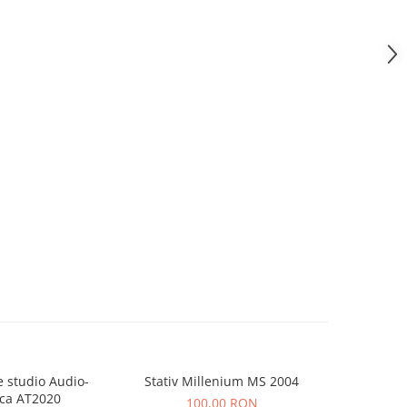
 studio Audio-
Stativ Millenium MS 2004
Consola Nu
ca AT2020
100,00 RON
5