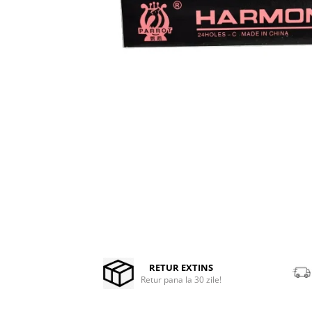
Stabilizatoare de tensiune UPS si
Power Conditioner
Unelte Audio
Microfoane
Accesorii de microfoane
Capsule de microfon
Case-uri de microfoane
Microfoane de broadcast
Microfoane de instrumente
Microfoane de masurare si
calibrare
Microfoane de studio
Microfoane de Suprafata
Microfoane de voce si live
Distribuie
Microfoane lavaliera si headset
pe
Facebook
RETUR EXTINS
Microfoane podcast, USB, iOS /
Retur pana la 30 zile!
Android
Microfoane pt Camere Video