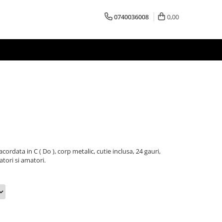
0740036008
0,00
ordata in C ( Do ), corp metalic, cutie inclusa, 24 gauri,
tori si amatori.