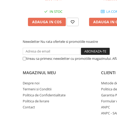
Microfoane de studio
Monitoare de studio
IN STOC
LA CO
Pop filtre
Preamplificatoare
ADAUGA IN COS
ADAUGA IN 
Protectii antifonice pentru urechi
Rack studio
Recordere de studio
Newsletter
Nu rata ofertele si promotiile noastre
Recordere portabile
Sintetizatoare
Vreau sa primesc newsletter cu promotiile magazinului. Af
Standuri si stative de monitoare
Subwoofere de studio
MAGAZINUL MEU
CLIENTI
Tratament acustic
Lumini si efecte
Despre noi
Metode de
Termeni si Conditii
Politica d
Accesorii pentru lumini
Politica de Confidentialitate
Garantia 
Bare Led
Politica de livrare
Formular 
Cabluri de Alimentare
Contact
ANPC
Case-uri de lumini
ANPC - SA