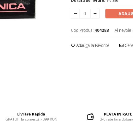
Durata de livrare:
1-7 zile
ADAUG
Cod Produs:
404283
Ai nevoie 
Adauga la Favorite
Cere 
Livrare Rapida
PLATA IN RATE
GRATUIT la comenzi > 399 RON
3-6 rate fara doban