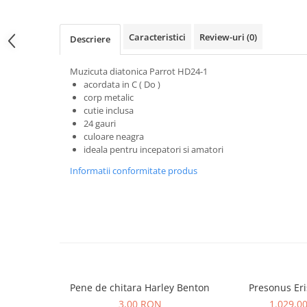
Microfoane pt instalatii si
conferinta
Caracteristici
Review-uri
(0)
Microfoane Ribbon
Descriere
Microfoane stereo
Muzicuta diatonica Parrot HD24-1
Microfoane Suspendabile
acordata in C ( Do )
Microfoane wireless si sisteme
corp metalic
Stative de microfon
cutie inclusa
24 gauri
Studio si inregistrari
culoare neagra
Accesorii de microfoane
ideala pentru incepatori si amatori
Accesorii de rack
Informatii conformitate produs
Accesorii echipamente de studio
Clape MIDI
Controllere MIDI - USB DAW
Controllere monitoare de studio
Convertoare AD/DA
Interfete audio
Pene de chitara Harley Benton
Presonus Eri
Interfete MIDI si Cabluri Midi-USB
3,00 RON
1.029,0