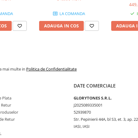
449
MANDA
LA COMANDA
COS
ADAUGA IN COS
ADAUGA I
la mai multe in
Politica de Confidentialitate
DATE COMERCIALE
 Plata
GLORYTONES S.R.L.
e Retur
J2025089335001
Produselor
52939870
de Retur
Str. Pepinierii 44A, bl S3, et. 3, ap. 22
IASI, IASI
L