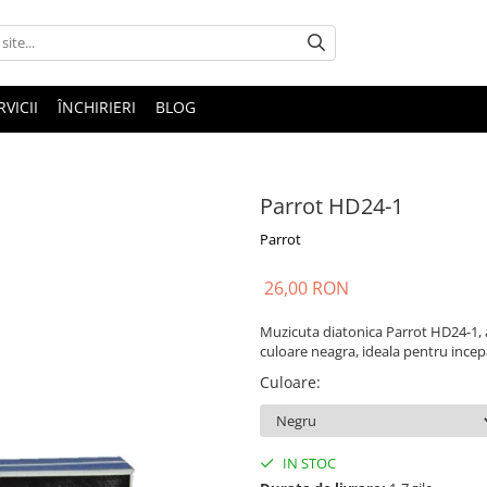
RVICII
ÎNCHIRIERI
BLOG
Parrot HD24-1
Parrot
26,00 RON
Muzicuta diatonica Parrot HD24-1, ac
culoare neagra, ideala pentru incepa
Culoare
:
IN STOC